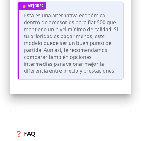
evitar las molestias causadas por la
fricción del cinturón de seguridad.
▶ 4. FÁCIL DE USAR: No se requieren
Esta es una alternativa económica
herramientas adicionales. Simplemente
dentro de accesorios para fiat 500 que
envuélvalos alrededor de la correa del
mantiene un nivel mínimo de calidad. Si
cinturón de seguridad, una vez que
tu prioridad es pagar menos, este
ajuste el cinturón, puede deslizarlo a la
modelo puede ser un buen punto de
posición que mejor le quede.
partida. Aun así, te recomendamos
▶ 5. SERVICIO EXCELENTE: Contáctenos si
comparar también opciones
tiene alguna pregunta, lo ayudaremos a
resolver el problema dentro de las 24
intermedias para valorar mejor la
horas.
diferencia entre precio y prestaciones.
❓ FAQ