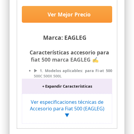
500C 500X 500L, Cómodas
Hombreras de Fibra de Carbono -
Ver Mejor Precio
Accesorios de Interior,Black
Marca: EAGLEG
Características accesorio para
fiat 500 marca EAGLEG ✍
▶ 1. Modelos aplicables: para Fi-at 500
500C 500X 500L
▶ 2. MATERIAL: Hecho de fibra de
+ Expandir Características
carbono de alta calidad, impermeable,
con aislamiento térmico, acolchado
suave y cómodo, absorbente del sudor y
Ver especificaciones técnicas de
elástico. Hacer que la conducción sea
Accesorio para Fiat 500 (EAGLEG)
más cómoda y relajada.
▼
▶ 3. Efectos: Lo más destacado de esta
hombrera del cinturón de seguridad es
su excelente comodidad, que puede