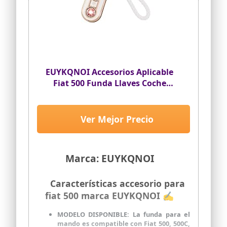
EUYKQNOI Accesorios Aplicable
Fiat 500 Funda Llaves Coche
Carcasa Llave, Funda Mando
Coche Carcasa Mando con
Llavero para FIAT 500 Lancia
Ver Mejor Precio
Punto Panda Ypsilon Delta
Grande Bravo Musa
Marca: EUYKQNOI
Características accesorio para
fiat 500 marca EUYKQNOI ✍
MODELO DISPONIBLE: La funda para el
mando es compatible con Fiat 500, 500C,