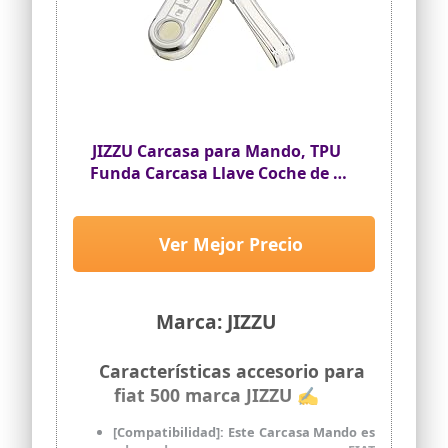
UV, evitar que el interior del automóvil
se desvanezca y se agriete debido a la
luz solar, mantenga su automóvil fresco.
☀️【Fácil de instalar y almacenar】Fácil
de instalar y plegar en minutos, no
requiere modificaciones, se ajusta
cómodamente y se mantiene en forma
sin caerse. Guarde el parasol de su
JIZZU Carcasa para Mando, TPU
automóvil en el bolsillo de la puerta,
Funda Carcasa Llave Coche de 3
detrás del protector del asiento del
Botones
automóvil.
☀️【Excelente Servicio】: Si tiene alguna
pregunta, puede contactarnos en
Ver Mejor Precio
cualquier momento, le responderemos
dentro de las 24 horas.
Marca: JIZZU
Características accesorio para
fiat 500 marca JIZZU ✍
[Compatibilidad]: Este Carcasa Mando es