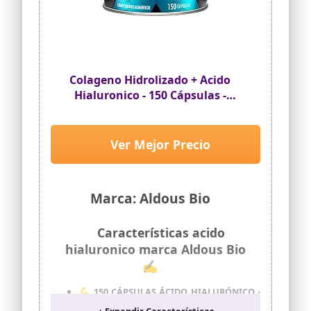
Colageno Hidrolizado + Acido
Hialuronico - 150 Cápsulas -
Colágeno ALDOUS
Ver Mejor Precio
Marca: Aldous Bio
Características acido
hialuronico marca Aldous Bio
✍
💪 150 CÁPSULAS ÁCIDO HIALURÓNICO -
El Ácido Hialurónico con Colágeno
+ Expandir Características