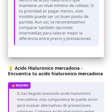
Contenido: 1x L'Oréal Paris Revitalift
mantiene un nivel mínimo de calidad. Si
Filler Sérum Antiarrugas con Ácido
tu prioridad es pagar menos, este
Hialurónico, Péptidos. Nº1 del Mundo.
modelo puede ser un buen punto de
Hidratación Duradera y Profunda.
Ilumina y Rellena en 1H. Inspirado en
partida. Aun así, te recomendamos
Cosmética Coreana, 30ml
comparar también opciones
intermedias para valorar mejor la
diferencia entre precio y prestaciones.
💡 Acido Hialuronico mercadona -
Encuentra tu acido hialuronico mercadona
Si has llegado buscando acido hialuronico
mercadona, esta comparativa te puede servir
para evaluar alternativas de prestaciones
similares. Compara Acido Hialuronico entre