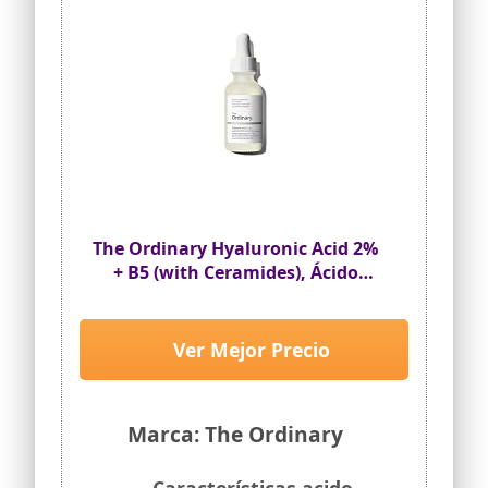
The Ordinary Hyaluronic Acid 2%
+ B5 (with Ceramides), Ácido
hialurónico + B5 (con Ceramidas),
Sérum hidratante
multidimensional para una piel
Ver Mejor Precio
más suave y tersa, 30 ml
Marca: The Ordinary
Características acido