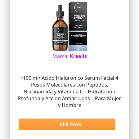
productos. Estamos tan seguros de que
le encantará el sérum facial que
podemos ofrecerle una garantía de
devolución inmediata. Puede probarlo
hoy mismo sin riesgo
Marca:
Krealis
•100 ml• Acido Hialuronico Serum Facial 4
Pesos Moleculares con Peptidos,
Niacinamida y Vitamina C – Hidratacion
Profunda y Accion Antiarrugas – Para Mujer
y Hombre
VER MAS