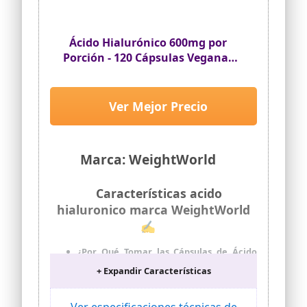
hidratación a múltiples capas de la piel,
mejorando la retención de la
hidratación y la elasticidad de la piel.
Ácido Hialurónico 600mg por
Porción - 120 Cápsulas Veganas
de 500-700 KDA - Ingredientes de
Origen Natural, Sin OGM ni
estearato de magnesio, para 4
Ver Mejor Precio
Meses de Suministro
Marca: WeightWorld
Características acido
hialuronico marca WeightWorld
✍
¿Por Qué Tomar las Cápsulas de Ácido
Hialurónico Puro de WeightWorld? -
+ Expandir Características
Nutricosmética convertida en ritual: 600
mg por porción y un peso molecular de
500-700 KDA. El ácido hialurónico fluye
Ver especificaciones técnicas de