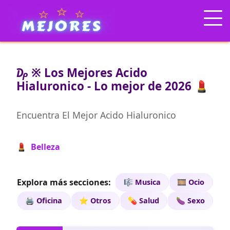
₯ ※ Los Mejores Acido
Hialuronico - Lo mejor de 2026 💄
Encuentra El Mejor Acido Hialuronico
💄 Belleza
Explora más secciones:
🎼 Musica
🎞️ Ocio
🖨️ Oficina
⭐ Otros
💊 Salud
🍆 Sexo