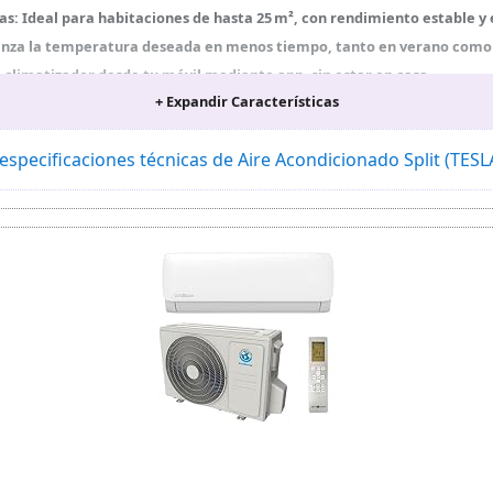
as: Ideal para habitaciones de hasta 25 m², con rendimiento estable y 
canza la temperatura deseada en menos tiempo, tanto en verano como 
l climatizador desde tu móvil mediante app, sin estar en casa.
+ Expandir Características
a automática del evaporador para mantener el aire puro y libre de ba
ón horizontal + vertical para distribuir el aire de forma homogénea.
especificaciones técnicas de Aire Acondicionado Split (TES