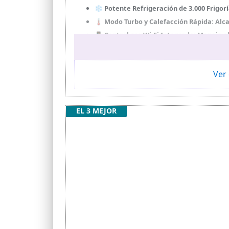
❄️ Potente Refrigeración de 3.000 Frigorí
🌡️ Modo Turbo y Calefacción Rápida: Al
📱 Control por Wi-Fi Integrado: Maneja e
🧼 Sistema I-Clean y Antihongos: Limpiez
🌬️ Flujo de Aire Inteligente 3D: Oscilaci
Ver 
EL 3 MEJOR