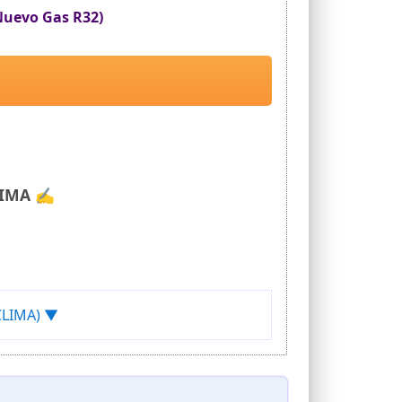
uevo Gas R32)
CLIMA ✍
OCLIMA) ▼