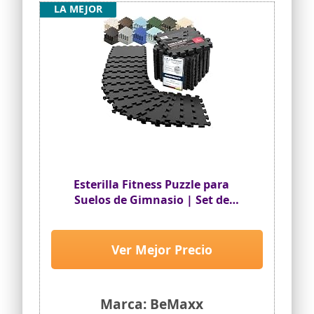
LA MEJOR
Esterilla Fitness Puzzle para
Suelos de Gimnasio | Set de
Protección Goma Espuma Losas
Caucho para Máquinas de
Deporte, Alfombrilla Protector
Ver Mejor Precio
Expandible Tatami Tapiz
Alfombra Colchonetas Pesas Gym
Marca: BeMaxx