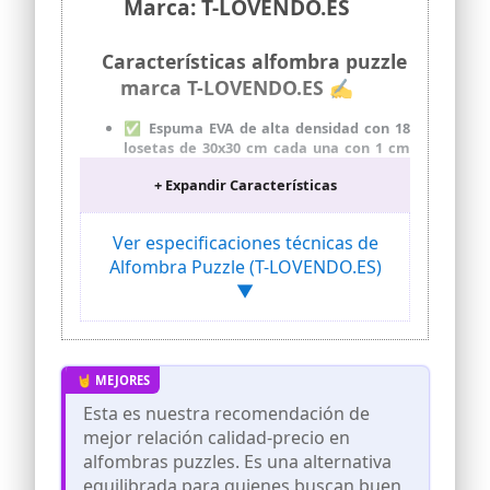
Marca: T-LOVENDO.ES
Características alfombra puzzle
marca T-LOVENDO.ES ✍
✅ Espuma EVA de alta densidad con 18
losetas de 30x30 cm cada una con 1 cm
de grosor: Fabricadas en espuma EVA
+ Expandir Características
gruesa, duradera y acolchada, ideal para
absorber impactos, reducir el ruido y
proteger tanto a las personas como al
Ver especificaciones técnicas de
suelo.
Alfombra Puzzle (T-LOVENDO.ES)
✅ Sistema de encaje tipo puzzle para
▼
instalación rápida y adaptable: Gracias a
su diseño modular con bordes en forma
de puzzle, estas alfombrillas se
ensamblan fácilmente sin herramientas.
Puedes ajustar el tamaño de la
superficie según el espacio disponible,
Esta es nuestra recomendación de
ya sea en casa, gimnasio, taller o
habitación infantil. Son ampliables,
mejor relación calidad-precio en
recortables y reutilizables.
alfombras puzzles. Es una alternativa
✅ Superficie antideslizante,
equilibrada para quienes buscan buen