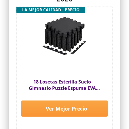
LA MEJOR CALIDAD - PRECIO
18 Losetas Esterilla Suelo
Gimnasio Puzzle Espuma EVA
30x30 cm | Alfombrillas
Acolchadas Antideslizantes |
Tatami Modular para Yoga,
Ver Mejor Precio
Fitness, Juegos Infantiles, Bebé,
Protección y Montaje Fácil