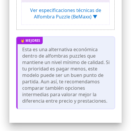
suelo de arañazos, golpes, ruido y sudor
con el mejor y más seguro set de
Ver especificaciones técnicas de
esterillas protectoras del mercado. El
Alfombra Puzzle (BeMaxx) ▼
ligero material de primera calidad tiene
un efecto insonorizante y amortiguador,
aislante del calor e impermeable.
(*Ganador de la comparativa por
Vergleich.org 12/21).
💪 𝗦𝗔𝗟𝗩𝗔𝗣𝗔𝗩𝗜𝗠𝗘𝗡𝗧𝗢 𝗗𝗘 𝗖𝗔𝗟𝗜𝗗𝗔𝗗
Esta es una alternativa económica
𝗣𝗥𝗢𝗙𝗘𝗦𝗜𝗢𝗡𝗔𝗟 - 𝗦𝗨𝗣𝗘𝗥 𝗟𝗜𝗚𝗘𝗥𝗢 𝗬 𝗔𝗟
dentro de alfombras puzzles que
𝗠𝗜𝗦𝗠𝗢 𝗧𝗜𝗘𝗠𝗣𝗢 𝗥𝗢𝗕𝗨𝗦𝗧𝗢 – Gracias a
la espuma EVA de alta densidad,
mantiene un nivel mínimo de calidad. Si
nuestros tapetes son super ligeros pero
tu prioridad es pagar menos, este
robustos e ideales como suelos para
modelo puede ser un buen punto de
salas de fitness y gimnasios, equipos
partida. Aun así, te recomendamos
deportivos, salas de juegos, lugares de
trabajo, garajes, sótanos, piscinas, etc.
comparar también opciones
ATENCIÓN: los tapetes de EVA pueden
intermedias para valorar mejor la
dejar marcas en las juntas del parquet.
diferencia entre precio y prestaciones.
💪 𝗙𝗟𝗘𝗫𝗜𝗕𝗟𝗘 𝗬 𝗨𝗧𝗜𝗟𝗜𝗭𝗔𝗕𝗟𝗘 𝗘𝗡
𝗖𝗨𝗔𝗟𝗤𝗨𝗜𝗘𝗥 𝗟𝗨𝗚𝗔𝗥 – Gracias a la
forma de puzle infinitamente ampliable
de las alfombras protectoras, nuestra
protección de suelos de primera calidad