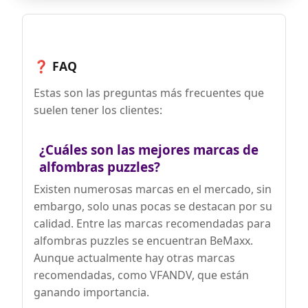
puede cortarse, colocarse y adaptarse
fácilmente según sus necesidades.
Combine nuestras esterillas grandes y
pequeñas con total libertad. 18 esterillas
de las dimensiones: 30cm x 30cm x 1cm
por esterilla + piezas de borde |
❓ FAQ
Superficie total: aprox. 182cm x 92cm =
1,67m2.
Estas son las preguntas más frecuentes que
💪 𝗖𝗔𝗟𝗜𝗗𝗔𝗗 𝗦𝗨𝗣𝗘𝗥𝗜𝗢𝗥 𝗣𝗥𝗢𝗕𝗔𝗗𝗔
suelen tener los clientes:
𝗘𝗡 𝗟𝗔𝗕𝗢𝗥𝗔𝗧𝗢𝗥𝗜𝗢: 𝗦𝗜𝗡
𝗖𝗢𝗡𝗧𝗔𝗠𝗜𝗡𝗔𝗡𝗧𝗘𝗦 𝗡𝗜 𝗕𝗣𝗔 – Nuestra
promesa bemaxx - su salud es
¿Cuáles son las mejores marcas de
importante para nosotros: Todas
alfombras puzzles?
nuestras esterillas han sido probadas en
laboratorio y están libres de sustancias
Existen numerosas marcas en el mercado, sin
tóxicas y nocivas. Esto las hace ideales
embargo, solo unas pocas se destacan por su
para su uso dentro de su casa, por
ejemplo, en cuartos de juegos o para
calidad. Entre las marcas recomendadas para
hacer gimnasia en casa.
alfombras puzzles se encuentran BeMaxx.
💪 𝗦𝗢𝗣𝗢𝗥𝗧𝗘 𝗣𝗥𝗘𝗠𝗜𝗨𝗠 𝟮𝟰/𝟳:
Aunque actualmente hay otras marcas
𝗘𝗦𝗧𝗔𝗠𝗢𝗦 𝗦𝗜𝗘𝗠𝗣𝗥𝗘 𝗔 𝗦𝗨 𝗟𝗔𝗗𝗢 -
Convénzase usted mismo y haga su
recomendadas, como VFANDV, que están
pedido ya. Si no queda satisfecho,
ganando importancia.
simplemente contacte con nuestro