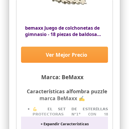
base para maquinaria, pesas, bicicletas
estáticas o bancos de trabajo. Ideal para
hogares, estudios, garajes, talleres o
zonas de entrenamiento.
bemaxx Juego de colchonetas de
gimnasio - 18 piezas de baldosas
de suelo de espuma EVA
entrelazadas (32 x 32 x 1 cm), 1,67
m² de suelo protector para
Ver Mejor Precio
gimnasio, deportes,
entrenamiento en casa
Marca: BeMaxx
Características alfombra puzzle
marca BeMaxx ✍
💪 𝗘𝗟 𝗦𝗘𝗧 𝗗𝗘 𝗘𝗦𝗧𝗘𝗥𝗜𝗟𝗟𝗔𝗦
𝗣𝗥𝗢𝗧𝗘𝗖𝗧𝗢𝗥𝗔𝗦 𝗡º𝟭* CON 18
ESTERILLAS DE PUZLE PARA UNA ÓPTIMA
+ Expandir Características
PROTECCIÓN DEL SUELO – Proteja su