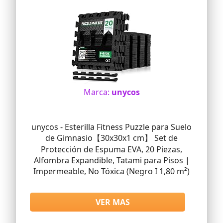
Gran Regalo: El extenso juego de
alfombrillas de puzzle es un gran regalo
para los amantes de los puzzles para
cumpleaños, Navidad, Año Nuevo y otras
ocasiones festivas, muy considerado y
práctico. Haz que disfruten aún más del
proceso de resolución de puzzles. (Piezas
de puzzle no incluidas)
Marca:
unycos
unycos - Esterilla Fitness Puzzle para Suelo
de Gimnasio【30x30x1 cm】 Set de
Protección de Espuma EVA, 20 Piezas,
Alfombra Expandible, Tatami para Pisos |
Impermeable, No Tóxica (Negro I 1,80 m²)
VER MAS