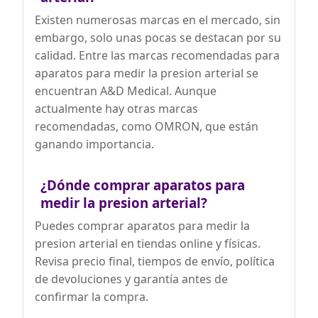
almacenar hasta 188 lecturas para 2
usuarios (99 lecturas cada uno) así como
Existen numerosas marcas en el mercado, sin
configurar la hora y la fecha de medición
embargo, solo unas pocas se destacan por su
del esfigmomanómetro, lo que facilita
calidad. Entre las marcas recomendadas para
la observación de datos históricos y el
control de su salud
aparatos para medir la presion arterial se
Conseguirás: Con el tensiometros para
encuentran A&D Medical. Aunque
brazo AILE puede obtener: 1 * monitor
actualmente hay otras marcas
de presión arterial AILE, 1* brazalete
recomendadas, como OMRON, que están
para monitor de presión arterial AILE, 1*
tensiometro brazo manual con cable
ganando importancia.
USB (sin batería ni adaptador de CA), 1
presión arterial manual Instrucciones
del monitor.El medidor presion arterial
¿Dónde comprar aparatos para
es una excelente opción para padres,
medir la presion arterial?
abuelos, amantes, amigos, y se puede
usar ampliamente en el hogar o en el
Puedes comprar aparatos para medir la
consultorio del médico / enfermera
presion arterial en tiendas online y físicas.
Revisa precio final, tiempos de envío, política
de devoluciones y garantía antes de
confirmar la compra.