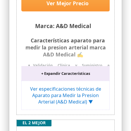
Ver Mejor Precio
Marca: A&D Medical
Características aparato para
medir la presion arterial marca
A&D Medical ✍
Validación Clínica y Suministro a
Instituciones Médicas ✅ Suministrado a
+ Expandir Características
instituciones médicas gracias a su
validación clínica completa conforme a
estándares médicos reconocidos. ✅ Las
Ver especificaciones técnicas de
pruebas de validación son realizadas por
Aparato para Medir la Presion
investigadores clínicos independientes
Arterial (A&D Medical) ▼
(no por el fabricante), garantizando
imparcialidad y evitando conflictos de
interés. ✅ Las pruebas de precisión
siguen protocolos internacionales
EL 2 MEJOR
reconocidos, incluido ISO 81060‑2. A&D
Medical también cumple los requisitos