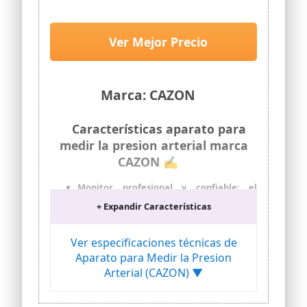
uso doméstico. Detector
electrónico defrecuencia cardiaca
con brazalete 22-
Ver Mejor Precio
40cm,2X120memoria (Negro)
Marca: CAZON
Características aparato para
medir la presion arterial marca
CAZON ✍
Monitor profesional y confiable: el
monitor está equipado con algoritmos y
+ Expandir Características
chips estables y ha sido probado por un
médico independiente de acuerdo con
un protocolo predeterminado para
Ver especificaciones técnicas de
garantizar lecturas más precisas y
Aparato para Medir la Presion
rápidas. Además, si se detecta una
Arterial (CAZON) ▼
frecuencia cardíaca irregular, aparecerá
un indicador de advertencia para
avisarte.