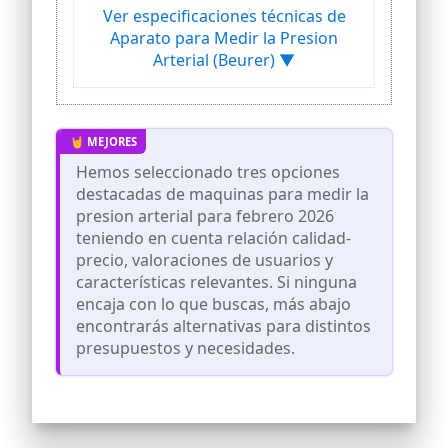
para el control diario de tus valores de
Ver especificaciones técnicas de
presión arterial
Aparato para Medir la Presion
RESULTADOS DE MEDICIÓN PRECISOS: El
Arterial (Beurer) ▼
control de ajuste del manguito
integrado verifica el ajuste óptimo del
manguito durante la medición: el
indicador de riesgo de color clasifica
visualmente los valores medidos para
una fácil interpretación
Hemos seleccionado tres opciones
CONEXIÓN A LA RED OPCIONAL: El BM 25
destacadas de maquinas para medir la
se puede utilizar con pilas o con un cable
presion arterial para febrero 2026
USB-C y siempre estará listo para
teniendo en cuenta relación calidad-
realizar mediciones frecuentes, sin
preocuparse de que se agoten las pilas
precio, valoraciones de usuarios y
características relevantes. Si ninguna
RITMO CARDÍACO IRREGULAR: la
detección de arritmias del tensiómetro
encaja con lo que buscas, más abajo
registra irregularidades en el pulso y
encontrarás alternativas para distintos
advierte de posibles alteraciones del
presupuestos y necesidades.
ritmo cardíaco
DIARIO DIGITAL DE PRESIÓN ARTERIAL:
Los valores medidos se pueden guardar
fácilmente a través de la función "Scan
and Save" en la aplicación gratuita