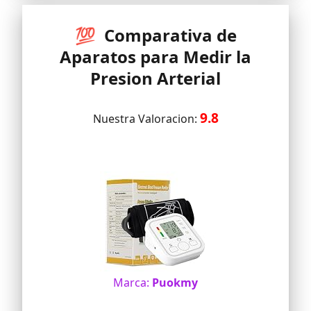
"beurer HealthManager Pro" y se
pueden sincronizar con Apple Health,
Samsung Health y Health Connect
💯 Comparativa de
Aparatos para Medir la
Presion Arterial
9.8
Nuestra Valoracion:
Marca:
Puokmy