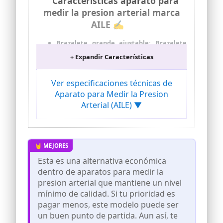
Características aparato para
medir la presion arterial marca
AILE ✍
Brazalete grande ajustable: Brazalete
de presión arterial profesional AILE
+ Expandir Características
varía de 22 cm a 42 cm (8,7 pulgadas a
16,5 pulgadas). Brazalete del
tensiómetro de brazo es adecuado para
Ver especificaciones técnicas de
la mayoría de los brazos de adultos.
Aparato para Medir la Presion
Fuerte velcro alrededor de los puños lo
Arterial (AILE) ▼
fija alrededor del brazo, y el material de
alta calidad a prueba de polvo hace que
la superficie sea cómoda y fácil de
limpiar. Tensiómetro AILE para la parte
superior del brazo es relativamente
cómodo y respetuoso con el medio
ambiente
Esta es una alternativa económica
dentro de aparatos para medir la
Medición rápida y precisa: Aparato
tension arterial AILE para la parte
presion arterial que mantiene un nivel
superior del brazo ha pasado un
mínimo de calidad. Si tu prioridad es
algoritmo específico y una certificación
pagar menos, este modelo puede ser
de chip. El monitor cardíaco
un buen punto de partida. Aun así, te
proporcionará una respuesta rápida de