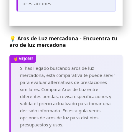
móvil. Ideal para grabaciones en
prestaciones.
solitario en TikTok, YouTube o
Instagram, eliminando la necesidad de
ayuda adicional y brindando total
libertad de movimiento.
📱 [SOPORTE 360° PARA MÓVIL INCLUIDO]
– Ajusta tu smartphone en vertical u
💡 Aros de Luz mercadona - Encuentra tu
horizontal con total seguridad. Nuestro
aro de luz mercadona
soporte flexible permite ángulos
variados para grabaciones creativas,
asegurando que tu móvil se mantenga
firme y sin riesgo de caídas durante tus
Si has llegado buscando aros de luz
sesiones de streaming o videollamadas.
mercadona, esta comparativa te puede servir
🛍️ [DOBLE BOLSA DE TRANSPORTE
REFORZADA] – ¡Único en su clase!
para evaluar alternativas de prestaciones
Incluimos dos bolsas de tela resistente
similares. Compara Aros de Luz entre
para proteger y transportar tanto el aro
diferentes tiendas, revisa especificaciones y
como el trípode por separado. Mantén
tu equipo seguro y organizado en viajes,
valida el precio actualizado para tomar una
sesiones exteriores o simplemente para
decisión informada. En esta guía verás
guardarlo sin que ocupe espacio.
opciones de aros de luz para distintos
presupuestos y usos.