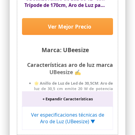
Trípode de 170cm, Aro de Luz para
Grabar Vídeo y Retransmitir en
Vivo en Youtube, Instagram o
TikTok, Aro de Luz con Trípode
Ver Mejor Precio
Compatible con Teléfonos y
Cámaras
Marca: UBeesize
Características aro de luz marca
UBeesize ✍
🌟 Anillo de Luz de Led de 30,5CM: Aro de
luz de 30,5 cm emite 20 W de potencia
con 240 ledes, por lo que es más potente
+ Expandir Características
que el modelo similar de 25,4 cm (que
emite 8 W de potencia). Es lo
suficientemente grande y brillante
Ver especificaciones técnicas de
como para ser la luz principal para
Aro de Luz (UBeesize) ▼
conseguir magníficos retratos,
videollamadas, entrevistas e incluso
reuniones.