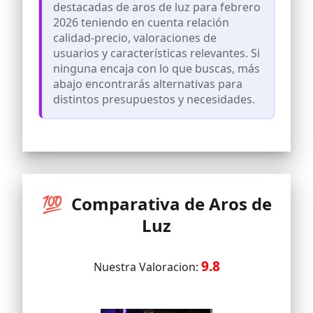
destacadas de aros de luz para febrero
grabación desde ángulos distintos para
2026 teniendo en cuenta relación
jugar con las distintas posiciones y
planos.
calidad-precio, valoraciones de
usuarios y características relevantes. Si
10 NIVELES DE BRILLO Y 3 TEMPERATURAS:
Cuenta con 3 TEMPERATURAS de luz y 10
ninguna encaja con lo que buscas, más
NIVELES DE BRILLO que pueden
abajo encontrarás alternativas para
adaptarse para lograr siempre la
distintos presupuestos y necesidades.
iluminación adecuada.
MANDO INCLUIDO: Nuestro aro de luz de
sobremesa cuenta con un mando
conectado que te permitirá regular la
luz desde tu mano haciendo clic en el
botón que necesites.
💯 Comparativa de Aros de
Luz
9.8
Nuestra Valoracion: