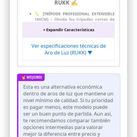
RUKK ✍
📏 [TRÍPODE PROFESIONAL EXTENSIBLE
160CM] – Olvida los trípodes cortos de
mesa. Rukk ofrece una altura ajustable
+ Expandir Características
desde 46 hasta 160 cm, permitiéndote
grabar de pie o sentado con total
estabilidad. Su diseño reforzado
Ver especificaciones técnicas de
garantiza un encuadre preciso, siendo el
Aro de Luz (RUKK) ▼
aro de luz con trípode más versátil para
suelos o mesas.
💡 [ILUMINACIÓN LED 10"
PERSONALIZABLE] – Consigue un acabado
profesional en cualquier ambiente.
Nuestro anillo de luz cuenta con 3 modos
Esta es una alternativa económica
de color (Cálido, Neutro, Frío) y 10
dentro de aros de luz que mantiene un
niveles de brillo. Es el aliado perfecto
como luz de relleno para maquillaje,
nivel mínimo de calidad. Si tu prioridad
selfies o contenido en redes sociales sin
es pagar menos, este modelo puede
sombras molestas.
ser un buen punto de partida. Aun así,
📸 [MANDO A DISTANCIA Y CONTROL
te recomendamos comparar también
TOTAL] – Incluye control remoto
opciones intermedias para valorar
Bluetooth inalámbrico para capturar
mejor la diferencia entre precio y
fotos o vídeos a distancia sin tocar el