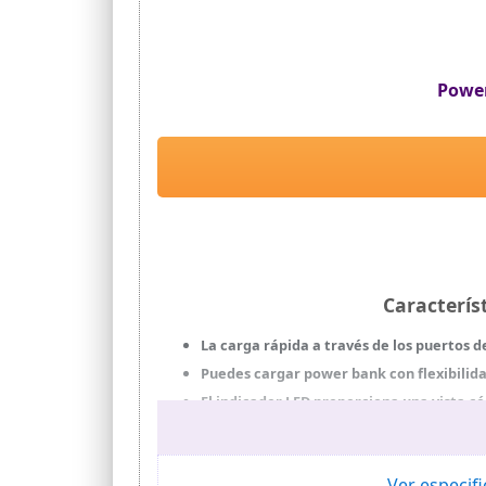
Power
Caracterís
La carga rápida a través de los puertos 
Puedes cargar power bank con flexibilida
El indicador LED proporciona una vista có
Su gran capacidad permite cargar tu telé
iPhones, teléfonos Huawei, tabletas y má
Sus múltiples sistemas de protección
Ver especif