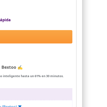
Rápida
ca Bextoo ✍
no inteligente hasta un 61% en 30 minutos.
s los teléfonos móviles del mercado, incluyendo
orriente, sobrecalentamiento, sobrecarga y
a (Bextoo) ▼