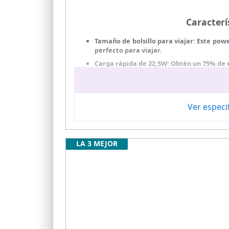
Caracterí
Tamaño de bolsillo para viajar: Este pow
perfecto para viajar.
Carga rápida de 22,5W: Obtén un 75% de e
Pequeño pero potente: El power bank m
iPhone16 cuatro veces y Galaxy S23 tres v
Carga todos tus dispositivos: Equipado 
Ver especi
desde teléfonos inteligentes hasta GPS, l
Lo que obtienes: INIU cargador portátil 
LA 3 MEJOR