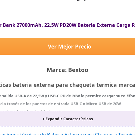
 Bank 27000mAh, 22,5W PD20W Batería Externa Carga 
Ver Mejor Precio
Marca: Bextoo
ticas bateria externa para chaqueta termica mar
de salida USB-A de 22,5W y USB-C PD de 20W le permite cargar su teléfo
d a través de los puertos de entrada USB-C o Micro-USB de 20W.
moda y clara del nivel de batería.
+ Expandir Características
fono de 3 a 5 veces. Esta batería externa es compatible con casi todo
s.
 de seguridad protegen tu dispositivo contra daños como sobrec
icaciones técnicas de Bateria Externa para Chaqueta Termic