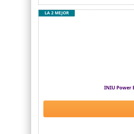
sobrecorriente y el cortocircuito en el p
Lo que obtienes: 20000mAh, banco de ener
LA 2 MEJOR
INIU Power 