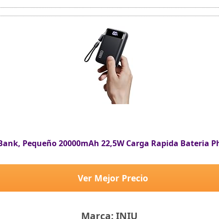
ower bank. Garantiza la seguridad de la calidad del producto
gía portátil, cable USB-C, manual de usuario, garantía de 12 meses y 
Bank, Pequeño 20000mAh 22,5W Carga Rapida Bateria P
Ver Mejor Precio
Marca: INIU