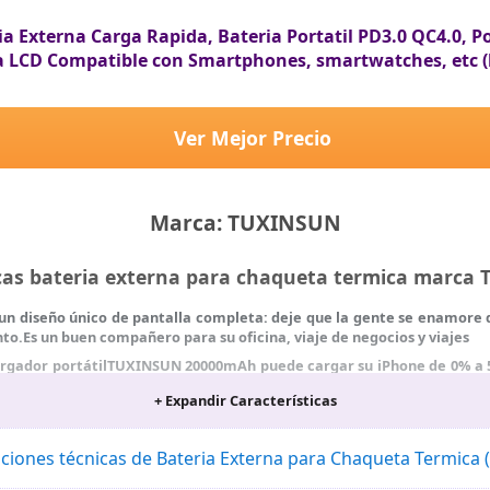
 Externa Carga Rapida, Bateria Portatil PD3.0 QC4.0, 
a LCD Compatible con Smartphones, smartwatches, etc (
Ver Mejor Precio
Marca: TUXINSUN
icas bateria externa para chaqueta termica marc
un diseño único de pantalla completa: deje que la gente se enamore 
.Es un buen compañero para su oficina, viaje de negocios y viajes
argador portátilTUXINSUN 20000mAh puede cargar su iPhone de 0% a 5
iendo su dispositivo completamente cargado durante todo el día. N
+ Expandir Características
 la tecnología de pantalla digital inteligente integrada, la precisión 
a energía restante y nunca te pierdas una recarga a tiempo
aciones técnicas de Bateria Externa para Chaqueta Termic
wer bank portátil funciona con un circuito integrado inteligente 