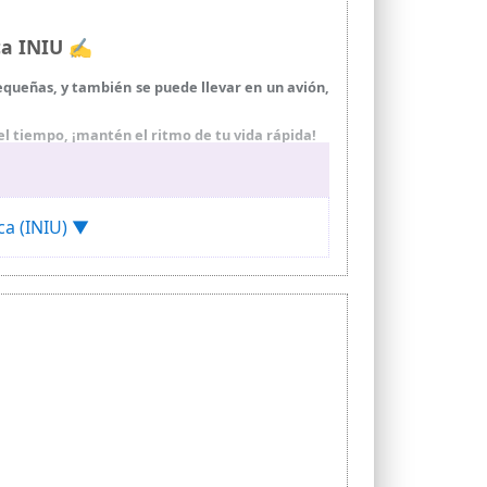
rca INIU ✍
pequeñas, y también se puede llevar en un avión,
l tiempo, ¡mantén el ritmo de tu vida rápida!
 suficientemente potente como para cargar tu
ede alimentar equipos de camping al aire libre
ca (INIU) ▼
ja corriente.
porte técnico de por vida.