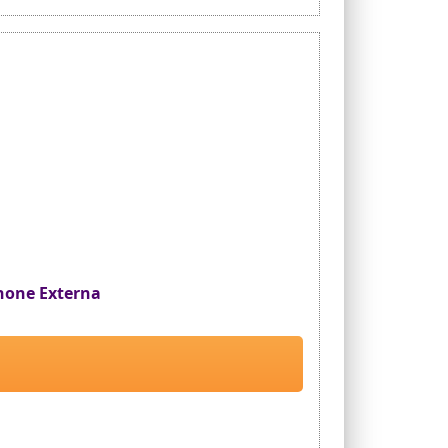
servicio al cliente amigable
hone Externa