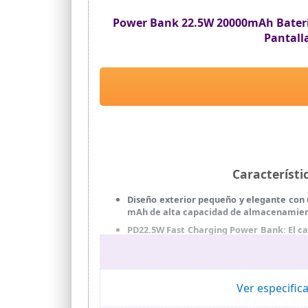
Power Bank 22.5W 20000mAh Bateria
Pantall
Característ
Diseño exterior pequeño y elegante con 
mAh de alta capacidad de almacenamiento
PD22.5W Fast Charging Power Bank: El c
otros cargadores tradicionales, manten
energía
Pantalla LCD de gran precisión: gracias a
que garantiza que conozcas claramente l
Ver especific
Circuito integrado inteligente: El po