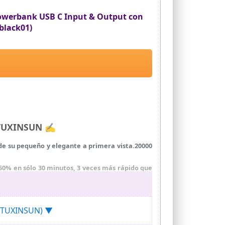
Powerbank USB C Input & Output con
black01)
a TUXINSUN ✍
de su pequeño y elegante a primera vista.20000
0% en sólo 30 minutos, 3 veces más rápido que
o se preocupe de que su teléfono se quede sin
de la pantalla de energía es de hasta el 100%, lo
a (TUXINSUN) ▼
que evita la sobrecarga, la sobretensión, la