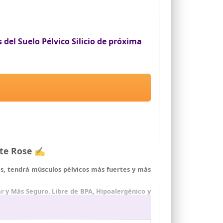
s del Suelo Pélvico Silicio de próxima
ate Rose ✍
ses, tendrá músculos pélvicos más fuertes y más
r y Más Seguro. Libre de BPA, Hipoalergénico y
ad y bacterias.
 pélvico más eficaces para tu vagina. La ÚNICA