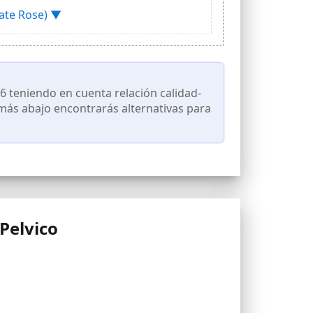
mate Rose) ▼
perfecto y la guía de entrenamiento. Se deshará
 PESARIO? – ¡Corrija su prolapso con nuestro
 teniendo en cuenta relación calidad-
 más abajo encontrarás alternativas para
Pelvico