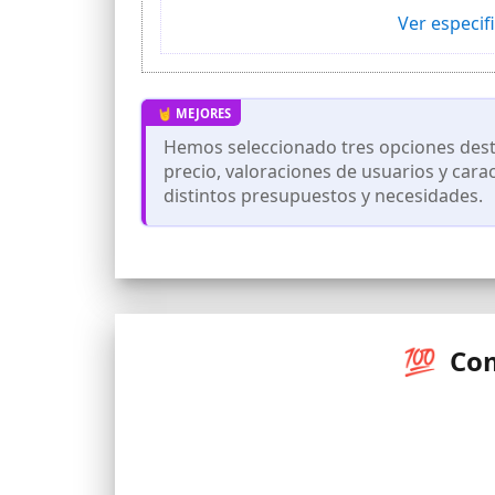
Ver especif
Ajuste Perfecto – Ya sea que sea una nu
de las almohadillas de incontinencia, 
tonificador kegel y refuércese!
Hemos seleccionado tres opciones desta
precio, valoraciones de usuarios y cara
distintos presupuestos y necesidades.
💯 Com