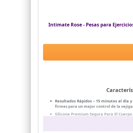
Intimate Rose - Pesas para Ejercicios
Caracterí
Resultados Rápidos – 15 minutos al día 
firmes para un mejor control de la vejiga
Silicona Premium Segura Para El Cuerpo 
de Grado Médico. Suave, No Poroso para u
Recomendado Y DiseÑado Por Profesionale
bola kegel usada en hospitales y por la A