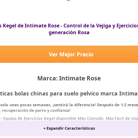
 Kegel de Intimate Rose - Control de la Vejiga y Ejercicio
generación Rosa
Ver Mejor Precio
Marca: Intimate Rose
sticas bolas chinas para suelo pelvico marca Intim
y solo unas pocas semanas, ¡sentirá la diferencia! Después de 1-2 me
, recuperación de parto y confianza!
– Equipo de Ejercicios Kegel disponible Más Cómodo, Más Fácil de Usa
na fácil limpieza. Sin aperturas, ranuras o bordes que atrapan sucied
+ Expandir Características
s Médicos - Estas son las pesas vaginales y ejercitadores del suelo
sociación Americana de Terapias Físicas.