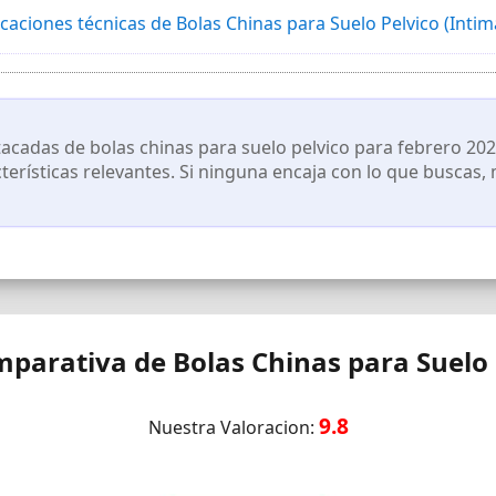
icaciones técnicas de Bolas Chinas para Suelo Pelvico (Inti
eva madre o esté disfrutando de sus años dorados, tenemos el ajuste 
poise impressa y se convertirá en un maestro del kegel. ¿TIENE UN
cadas de bolas chinas para suelo pelvico para febrero 2026
cterísticas relevantes. Si ninguna encaja con lo que buscas,
parativa de Bolas Chinas para Suelo 
9.8
Nuestra Valoracion: