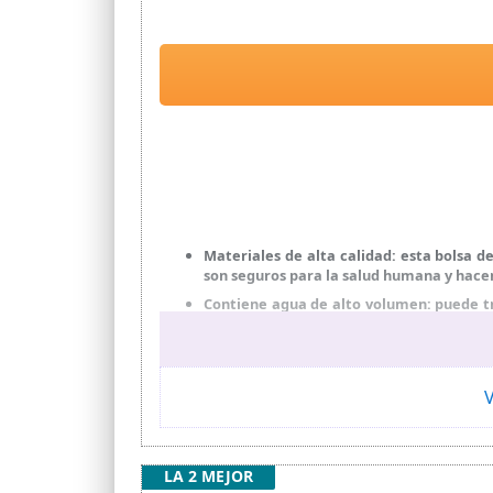
Materiales de alta calidad: esta bolsa 
son seguros para la salud humana y hace
Contiene agua de alto volumen: puede t
en cualquier lugar!
Diseño inteligente que absorbe el calor:
bolsa. Calienta el agua a 113°C (45°C) en 3
V
Indicador de temperatura: hay un indicad
Se suministra con accesorios útiles: se
cambiar entre el juego de ducha y el grif
LA 2 MEJOR