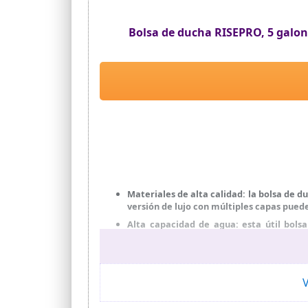
Bolsa de ducha RISEPRO, 5 galone
Materiales de alta calidad: la bolsa de
versión de lujo con múltiples capas pue
Alta capacidad de agua: esta útil bol
refrescante en cualquier lugar
Cabezal de ducha avanzado: este cabezal
experiencia de ducha mucho mejor
V
Diseño inteligente que absorbe el calo
calentar el agua dentro de la bolsa. Ca