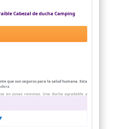
xtraíble Cabezal de ducha Camping
nte que son seguros para la salud humana. Esta
radera
arse en zonas remotas. Una ducha agradable y
l con flujo de agua bajo a alto. Te ofrece una
 ▼
e absorber eficazmente la energía solar para
ambién hay un indicador de temperatura (°C/°F)