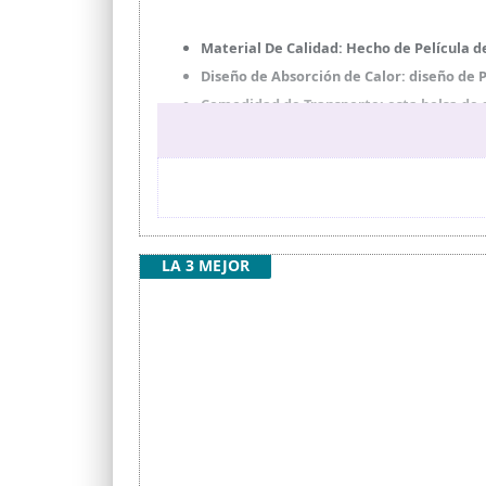
Material De Calidad: Hecho de Película de
Diseño de Absorción de Calor: diseño de
Comodidad de Transporte: esta bolsa de 
Multiusos: disfruta de una ducha cuando h
Accesorios útiles: Proporcione una mangu
LA 3 MEJOR