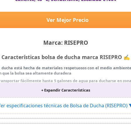
Ver Mejor Precio
Marca: RISEPRO
Características bolsa de ducha marca RISEPRO ✍
de ducha está hecha de materiales respetuosos con el medio ambiente 
n que la bolsa sea altamente duradera
ransportar fácilmente hasta 5 galones de agua para ducharse en zon
+ Expandir Características
 el material de PVC negro inteligente puede absorber eficazmente la e
 horas con luz solar directa.
er especificaciones técnicas de Bolsa de Ducha (RISEPRO)
or de temperatura (°C/°F) unido a la bolsa. No más adivinar la tempe
 suministra con una manguera de 25 pulgadas de largo, un cabezal de 
o de agua.