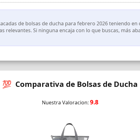
nes sobre la temperatura del agua en zonas remotas
: esta bolsa de ducha multifuncional está equipada con tubo de equil
amas cómodamente. Ideal para todas las actividades de ocio y avent
cadas de bolsas de ducha para febrero 2026 teniendo en cu
cas relevantes. Si ninguna encaja con lo que buscas, más ab
💯 Comparativa de Bolsas de Ducha
9.8
Nuestra Valoracion: