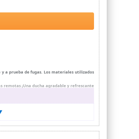
y a prueba de fugas. Los materiales utilizados
as remotas ¡Una ducha agradable y refrescante
nergía solar para calentar el agua dentro de la
 ▼
ratura del agua en áreas remotas
ducha y un grifo de agua. Es fácil de montar y