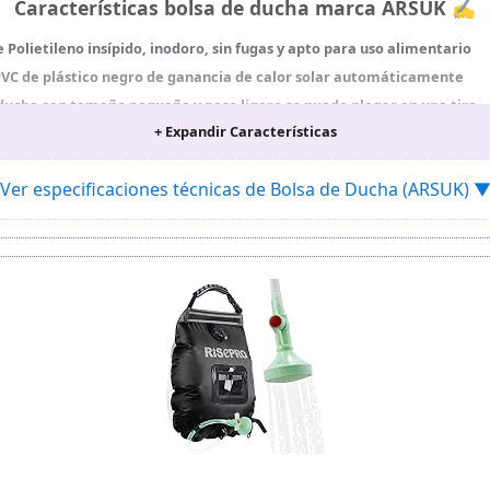
Características bolsa de ducha marca ARSUK ✍
 Polietileno insípido, inodoro, sin fugas y apto para uso alimentario
 PVC de plástico negro de ganancia de calor solar automáticamente
ducha con tamaño pequeño y peso ligero se puede plegar en una tira
+ Expandir Características
aces rafting, acampas al aire libre, pescas, cazas, etc
era de 25” de fácil montaje, una alfombrilla antideslizante, un cabeza
Ver especificaciones técnicas de Bolsa de Ducha (ARSUK) 