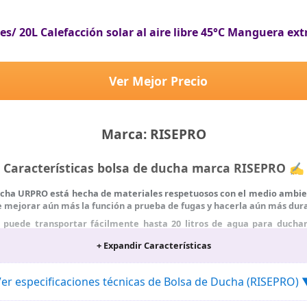
s/ 20L Calefacción solar al aire libre 45°C Manguera e
Ver Mejor Precio
Marca: RISEPRO
Características bolsa de ducha marca RISEPRO ✍
 ducha URPRO está hecha de materiales respetuosos con el medio ambie
de mejorar aún más la función a prueba de fugas y hacerla aún más du
sa puede transportar fácilmente hasta 20 litros de agua para duch
+ Expandir Características
 de ducha avanzado ofrece un interruptor de encendido/apagado fáci
er especificaciones técnicas de Bolsa de Ducha (RISEPRO)
r e indicador de temperatura: el material de PVC inteligente pued
lienta el agua a 113 °C (45 °C) en 3 horas con luz solar directa. T