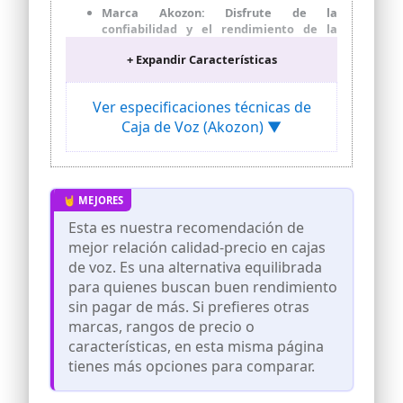
Marca Akozon: Disfrute de la
confiabilidad y el rendimiento de la
marca Akozon, conocida por su
+ Expandir Características
excelente servicio al cliente y productos
de alta calidad.
Diseño inalámbrico: La caja de voz para
Ver especificaciones técnicas de
teleasistencia ofrece la comodidad de
Caja de Voz (Akozon) ▼
un diseño inalámbrico, lo que le permite
colocarla en cualquier lugar de su hogar
sin preocuparse por los cables
enredados.
Compatibilidad con redes: El terminal
inalámbrico fijo es compatible con redes
Esta es nuestra recomendación de
de 1900/1800/900/850 MHz, lo que
mejor relación calidad-precio en cajas
garantiza una conexión estable y
de voz. Es una alternativa equilibrada
confiable en cualquier momento.
para quienes buscan buen rendimiento
Fácil de usar: El teléfono cuenta con un
sin pagar de más. Si prefieres otras
teclado único y operación de una sola
marcas, rangos de precio o
línea, lo que lo hace fácil de usar para
personas de todas las edades.
características, en esta misma página
tienes más opciones para comparar.
Seguridad y confianza: El teléfono
cumple con los estándares de seguridad
CE y cuenta con identificación de