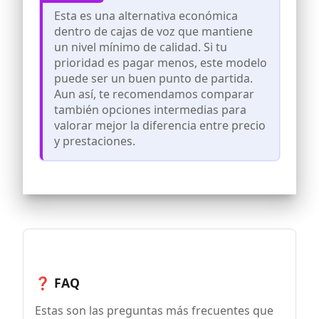
entornos, incluidas áreas remotas,
Esta es una alternativa económica
telemercadeo, oficinas, fábricas e
dentro de cajas de voz que mantiene
incluso en barcos, trenes y autobuses.
un nivel mínimo de calidad. Si tu
Este dispositivo versátil es adecuado
prioridad es pagar menos, este modelo
para cualquier ubicación.
puede ser un buen punto de partida.
SEÑAL DE ANTÍPODA: Conecte esta que
Aun así, te recomendamos comparar
llama GSM a una caja registradora de
tarifas o a un registro de tarifas de
también opciones intermedias para
computadora usando la función de señal
valorar mejor la diferencia entre precio
de antípoda. Optimice sus operaciones
y prestaciones.
con esta funcionalidad adicional.
CONEXIÓN FÁCIL: Utilice este terminal
inalámbrico fijo en una red GSM para
realizar llamadas locales, nacionales e
internacionales. Conéctelo a un teléfono
de escritorio con cable y comience a
comunicarse sin esfuerzo.
❓ FAQ
Estas son las preguntas más frecuentes que