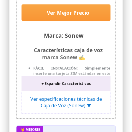
Cuádruple, Llamada de Escritorio
gsm, Llamada de Escritorio de
Ver Mejor Precio
Línea Telefónica, para Oficina y
País
Marca: Sonew
Características caja de voz
marca Sonew ✍
FÁCIL INSTALACIÓN: Simplemente
inserte una tarjeta SIM estándar en este
llamador de escritorio GSM para una
+ Expandir Características
configuración rápida y fácil. Disfrute de
un rendimiento estable y un
funcionamiento sin esfuerzo.
Ver especificaciones técnicas de
POTENTE RECEPCIÓN DE SEÑAL:
Caja de Voz (Sonew) ▼
Experimente una fuerte recepción de
señal con este terminal inalámbrico fijo
GSM. Configúrelo fácilmente y utilícelo
como un teléfono fijo normal.
AMPLIA APLICACIÓN: Ideal para diversos