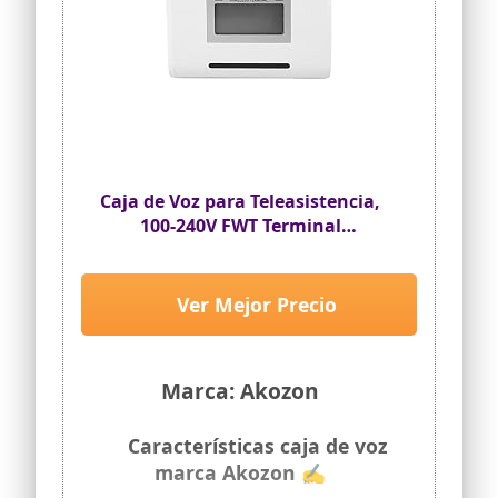
Caja de Voz para Teleasistencia,
100-240V FWT Terminal
Inalámbrico Fijo Llamador
Inalámbrico Fijo Red 2G
1900/1800/900/850MHZ CE
Ver Mejor Precio
Terminal gsm SIM Teléfono
Marca: Akozon
Características caja de voz
marca Akozon ✍