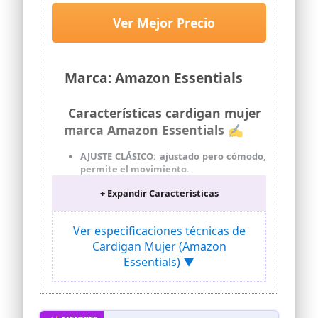
Ver Mejor Precio
Marca: Amazon Essentials
Características cardigan mujer
marca Amazon Essentials ✍
AJUSTE CLÁSICO: ajustado pero cómodo,
permite el movimiento.
HILO DE SUÉTER LIGERO DE MEZCLA DE
+ Expandir Características
ALGODÓN: hilo de suéter suave y ligero
con un hermoso drapeado.
Ver especificaciones técnicas de
REBECA CLÁSICA: Una prenda moderna y
clásica, perfecta tanto para un aspecto
Cardigan Mujer (Amazon
elegante como para uno informal.
Essentials) ▼
DETALLES: Escote en “V” y cierre
delantero con botones para un estilo
versátil. Detalle de canalé en puños y
bajo.