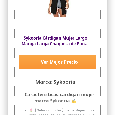
Sykooria Cárdigan Mujer Largo
Manga Larga Chaqueta de Punto
Mujer Elegante Cardigan Chaleco
Mujer Casual para Primavera
Verano Otoño Invierno
Ver Mejor Precio
Marca: Sykooria
Características cardigan mujer
marca Sykooria ✍
🌷【Telas cómodas】La cardigan mujer