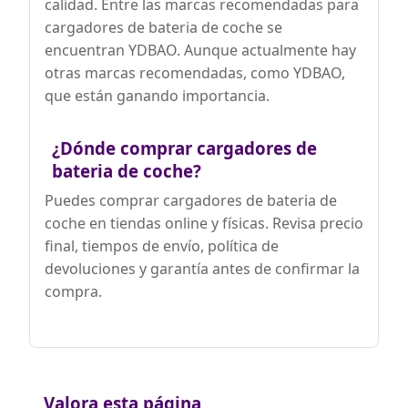
calidad. Entre las marcas recomendadas para
cortocircuito, sobrecorriente,
sobrecalentamiento y sobrecarga.
cargadores de bateria de coche se
Además, su ventilador interno garantiza
encuentran YDBAO. Aunque actualmente hay
una buena disipación del calor,
otras marcas recomendadas, como YDBAO,
ofreciendo un funcionamiento seguro y
fiable incluso en usos prolongados
que están ganando importancia.
¿Dónde comprar cargadores de
bateria de coche?
Puedes comprar cargadores de bateria de
coche en tiendas online y físicas. Revisa precio
final, tiempos de envío, política de
devoluciones y garantía antes de confirmar la
compra.
Valora esta página