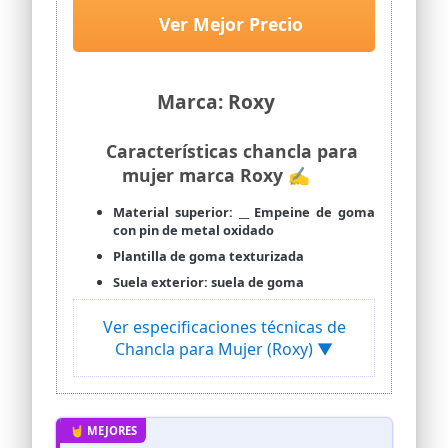
de PVC 100% y suela antideslizante de
Ver Mejor Precio
goma 100%, garantizan durabilidad y
resistencia
MANTENIMIENTO. Limpiar con una
esponja suave humedecida en agua y
Marca: Roxy
jabón neutro. Evitar productos químicos
y secar en un lugar aireado y a la sombra
para conservar su forma, color y
Características chancla para
características originales
mujer marca Roxy ✍
Material superior: __ Empeine de goma
con pin de metal oxidado
Plantilla de goma texturizada
Suela exterior: suela de goma
Ver especificaciones técnicas de
Chancla para Mujer (Roxy) ▼