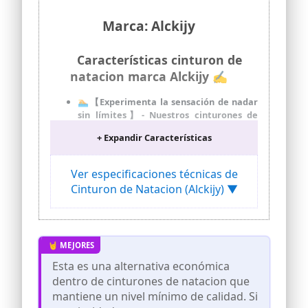
Marca: Alckijy
Características cinturon de
natacion marca Alckijy ✍
🏊【Experimenta la sensación de nadar
sin límites】- Nuestros cinturones de
natación te brindan la sensación de una
+ Expandir Características
piscina infinita, incluso si tienes espacio
limitado. Gracias a sus propiedades
altamente elásticas, son perfectos para
Ver especificaciones técnicas de
el entrenamiento de aceleración hacia
Cinturon de Natacion (Alckijy) ▼
adelante y permiten mejorar
eficazmente la resistencia, la velocidad
y la técnica de natación.
🌟【Flexibles y adaptables】-Con una
correa ajustable que se adapta a tallas
de hasta 150 cm, nuestros cinturones
Esta es una alternativa económica
ofrecen el máximo confort durante el
dentro de cinturones de natacion que
entrenamiento en la piscina. Fabricados
mantiene un nivel mínimo de calidad. Si
con un material resistente de tubo de
bungee con caucho natural y una