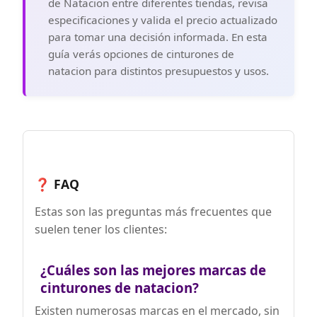
de Natacion entre diferentes tiendas, revisa
niños a partir de los 7 años que deseen
especificaciones y valida el precio actualizado
mejorar sus habilidades de natación o
realizar ejercicios de resistencia. Ya sea
para tomar una decisión informada. En esta
estilo libre, espalda, braza o mariposa,
guía verás opciones de cinturones de
nuestro cinturón de natación es la
natacion para distintos presupuestos y usos.
opción ideal para aquellos que deseen
mantenerse en forma y saludables.
❓ FAQ
Estas son las preguntas más frecuentes que
suelen tener los clientes:
¿Cuáles son las mejores marcas de
cinturones de natacion?
Existen numerosas marcas en el mercado, sin