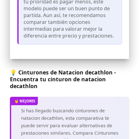
tu prioridad es pagar menos, este
espuma inflable gruesa, garantizan
modelo puede ser un buen punto de
durabilidad y comodidad al mismo
partida. Aun así, te recomendamos
tiempo.
comparar también opciones
🔧【Material resistente para disfrute
intermedias para valorar mejor la
prolongado】-Nuestros cinturones de
diferencia entre precio y prestaciones.
natación están fabricados con caucho
natural de alta calidad, ofreciendo una
elasticidad excepcional y una extensión
de hasta 7,5 metros. El uso de envolturas
de banda de fijación prolonga
significativamente la vida útil del
cinturón, asegurando así largas sesiones
💡 Cinturones de Natacion decathlon -
de natación.
Encuentra tu cinturon de natacion
🛠️【Instalación fácil, inicio rápido】-
decathlon
Nuestros cinturones de natación son
fáciles de instalar. Simplemente átalos a
una escalera o a un punto fijo en la
piscina y comienza el entrenamiento de
Si has llegado buscando cinturones de
inmediato.
natacion decathlon, esta comparativa te
🏋️‍【Para todas las edades y todos los
puede servir para evaluar alternativas de
estilos de natación】-Nuestro
entrenador de natación con elástico es
prestaciones similares. Compara Cinturones
adecuado tanto para adultos como para