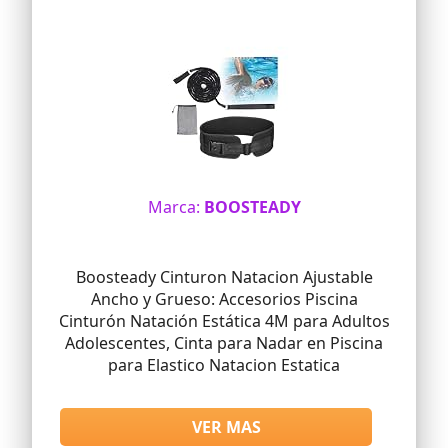
natación para adultos, cinturón de
natación estático para entrenamiento
de natación, cinturón de correr
acuático, paracaídas para niños y mucho
más.
Fácil de transportar: se puede utilizar en
hoteles, moteles y piscinas de cruceros.
También puede ser una cuerda de
seguridad fija para esnórquel, piscinas o
aguas abiertas de natación, una mano
de ayuda para mantenerte a ti y a tus
Marca:
BOOSTEADY
hijos seguros.
Boosteady Cinturon Natacion Ajustable
Ancho y Grueso: Accesorios Piscina
Cinturón Natación Estática 4M para Adultos
Adolescentes, Cinta para Nadar en Piscina
para Elastico Natacion Estatica
VER MAS