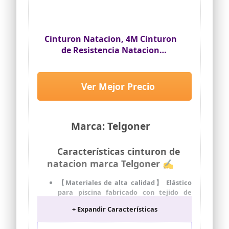
Cinturon Natacion, 4M Cinturon
de Resistencia Natacion
Ajustable, Nadathlon Estatico,
Cinturon Entrenamiento
Natacion para Adultos y Niños,
Ver Mejor Precio
de Uso Profesional, Amateur o
Recreativo
Marca: Telgoner
Características cinturon de
natacion marca Telgoner ✍
【Materiales de alta calidad】 Elástico
para piscina fabricado con tejido de
buceo duradero con alta elasticidad y
+ Expandir Características
ancho adecuado. El cinturón de baño
está envuelto con espuma de expansión