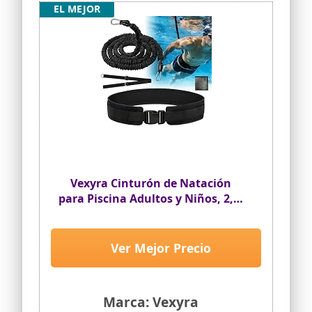
EL MEJOR
Vexyra Cinturón de Natación
para Piscina Adultos y Niños, 2,5-
7,5M Goma Elástico Natación de
Látex Natural con Cinturón
Ancho y Acolchado, Nadathlon
Ver Mejor Precio
Accesorios Cuerda para Nadar
Estatica, Negro
Marca: Vexyra