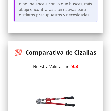
normativa GSA A-A-3047, ofreciendo
ninguna encaja con lo que buscas, más
calidad y fiabilidad en cada uso
abajo encontrarás alternativas para
distintos presupuestos y necesidades.
💯 Comparativa de Cizallas
9.8
Nuestra Valoracion: