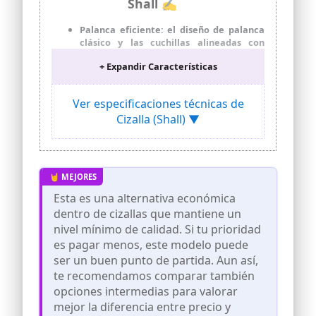
Shall ✍
Palanca eficiente: el diseño de palanca
clásico y las cuchillas alineadas con
precisión proporcionan una mayor
+ Expandir Características
resistencia a los cortes. Cortar con
menos esfuerzo, mucho más rápido y
mejorar la eficiencia del trabajo
Ver especificaciones técnicas de
Apertura ajustable con bloqueo de
Cizalla (Shall) ▼
seguridad: bloqueo de manija
incorporado para un fácil
almacenamiento cuando no está en uso,
equipado con un tornillo de ajuste de
apertura mínima para evitar una fuerza
excesiva al cortar
Esta es una alternativa económica
Mango ergonómico: mango aislado de
dentro de cizallas que mantiene un
PP+TPR con diseño único ergonómico y
nivel mínimo de calidad. Si tu prioridad
de dos tonos, antideslizante y ofrece una
es pagar menos, este modelo puede
mejor sensación de la mano, ofrece más
control y comodidad al cortar
ser un buen punto de partida. Aun así,
te recomendamos comparar también
Riñonera: Fabricada en tejido 600D
double deck negro de alta calidad.
opciones intermedias para valorar
Portátil, colóquese este mini cortador
mejor la diferencia entre precio y
de pernos y engánchese a su cinturón