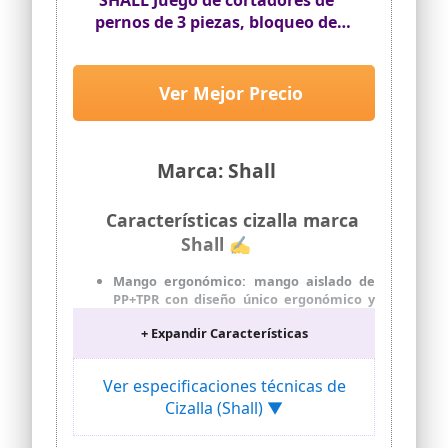
SHALL Juego de cortadores de
pernos de 3 piezas, bloqueo de
seguridad, palanca más eficiente
y apertura ajustable, estuche de
transporte incluido
Ver Mejor Precio
Marca: Shall
Características cizalla marca
Shall ✍
Mango ergonómico: mango aislado de
PP+TPR con diseño único ergonómico y
de dos tonos, antideslizante y
+ Expandir Características
proporciona una mejor sensación de la
mano, ofrece más control y comodidad
al cortar
Ver especificaciones técnicas de
Bolsa de transporte: Hecha de tela 600D
Cizalla (Shall) ▼
de doble capa negra de alta calidad para
almacenar estos 3 cortadores, equipada