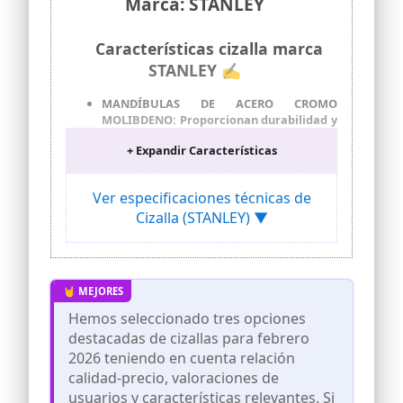
Marca: STANLEY
Características cizalla marca
STANLEY ✍
MANDÍBULAS DE ACERO CROMO
MOLIBDENO: Proporcionan durabilidad y
fuerza, para trabajos exigentes
+ Expandir Características
CAPACIDAD DE CORTE 160KG/MM²:
Capacidad de corte máxima de
160Kg/mm² a 10mm de diámetro,
Ver especificaciones técnicas de
adecuada para una amplia variedad de
Cizalla (STANLEY) ▼
materiales
MANGOS ERGONÓMICOS: Diseñados con
fundas para facilitar el agarre y
proporcionar comodidad durante el uso
prolongado
Hemos seleccionado tres opciones
TORNILLOS EXCÉNTRICOS: Sistema de
protección contra el desenroscado,
destacadas de cizallas para febrero
asegurando un rendimiento constante y
2026 teniendo en cuenta relación
seguro
calidad-precio, valoraciones de
NORMATIVA GSA A-A-3047: Cumple con la
usuarios y características relevantes. Si