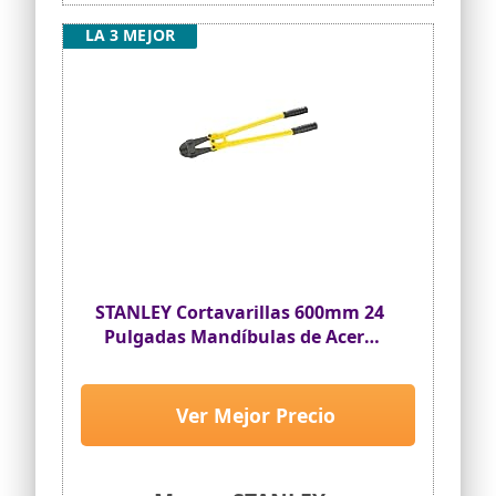
con correas en el interior para un
almacenamiento organizado. Fácil de
LA 3 MEJOR
llevar, equipado con cordón
Los productos internacionales tienen
términos separados, se venden desde el
extranjero y pueden diferir de los
productos locales, incluido el ajuste del
producto, la clasificación por edad y el
idioma, el etiquetado o las
instrucciones.
STANLEY Cortavarillas 600mm 24
Pulgadas Mandíbulas de Acero
Cromo Molibdeno Corte hasta
160Kg por mm2 Mangos
Ergonómicos Sistema de
Ver Mejor Precio
Seguridad Cumple Normativa
GSA 117752