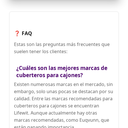
y resistente, este organizador para
cubiertos no contiene BPA, así que
puedes utilizarlo con total seguridad con
cualquier tipo de vajilla. Su estructura
robusta garantiza una larga vida útil.
Fácil de usar: El organizador de menaje
❓ FAQ
Lifewit es muy cómodo y sencillo:
gracias a su exclusivo diseño en los
Estas son las preguntas más frecuentes que
bordes podrás moverlo con facilidad.
suelen tener los clientes:
Para limpiarlo, simplemente acláralo
con agua para eliminar las manchas. No
lo laves en el lavavajillas.
¿Cuáles son las mejores marcas de
cuberteros para cajones?
Existen numerosas marcas en el mercado, sin
embargo, solo unas pocas se destacan por su
calidad. Entre las marcas recomendadas para
cuberteros para cajones se encuentran
Lifewit. Aunque actualmente hay otras
marcas recomendadas, como Euqvunn, que
están ganando importancia.