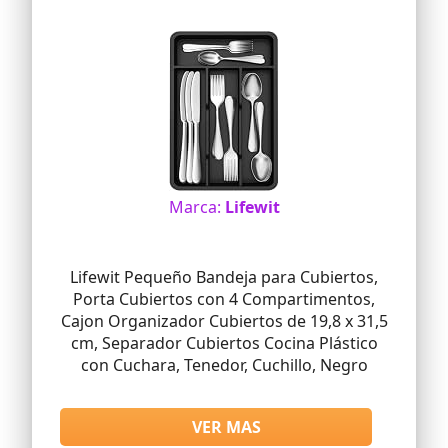
Organización Versátil: El organizador de
cajones de cocina Lifewit ordena no solo
tus cubiertos. Es ideal para organizar
cosméticos, papelería, herramientas o
cualquier objeto, transformando
espacios caóticos en áreas eficientes y
ordenadas
Marca:
Lifewit
Lifewit Pequeño Bandeja para Cubiertos,
Porta Cubiertos con 4 Compartimentos,
Cajon Organizador Cubiertos de 19,8 x 31,5
cm, Separador Cubiertos Cocina Plástico
con Cuchara, Tenedor, Cuchillo, Negro
VER MAS