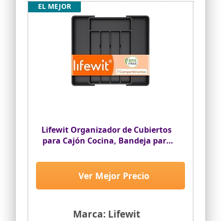
EL MEJOR
Lifewit Organizador de Cubiertos
para Cajón Cocina, Bandeja para
Menaje Extensible, Cubertero
Compacto para Almacenar
Cucharas, Tenedores y Cuchillos,
Ver Mejor Precio
Ancho 24-41 x Fondo 34 cm, Lote
1, Negro
Marca: Lifewit