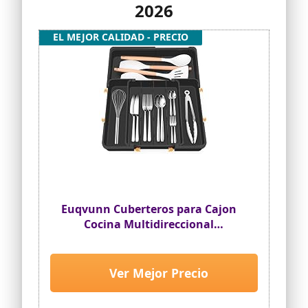
2026
EL MEJOR CALIDAD - PRECIO
Euqvunn Cuberteros para Cajon
Cocina Multidireccional
Expandible, Organizador
Cubiertos con 4-7
Compartimentos, Ideal para
Ver Mejor Precio
Almacenar Utensilios y
Herramientas de Cocina en el