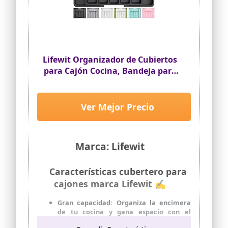
cosméticos e artículos de tocador
Lifewit Organizador de Cubiertos
para Cajón Cocina, Bandeja para
Menaje Extensible, Cubertero
Compacto para Almacenar
Cucharas, Tenedores y Cuchillos,
Ver Mejor Precio
Ancho 33-57 x Fondo 38 cm, Lote
1, Negro
Marca: Lifewit
Características cubertero para
cajones marca Lifewit ✍
Gran capacidad: Organiza la encimera
de tu cocina y gana espacio con el
organizador de cubiertos Lifewit.