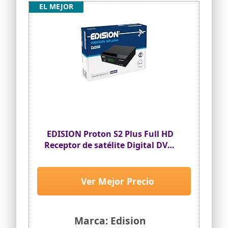
EL MEJOR
EDISION Proton S2 Plus Full HD
Receptor de satélite Digital DVB-
S2 FTA, Soporte Unicable, Soporte
USB WiFi, LAN, HDMI, SCART,
SPDIF, USB, IR, Lector de Tarjetas,
Ver Mejor Precio
Mando a Distancia Universal
2en1
Marca: Edision