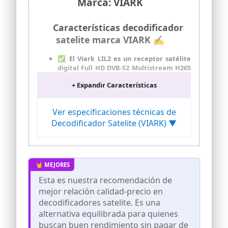
Marca: VIARK
Características decodificador
satelite marca VIARK ✍
✅ El Viark LIL2 es un receptor satélite
digital Full HD DVB-S2 Multistream H265
decoding, DVB-S2
+ Expandir Características
QPSK/8PSK/16APSK/32APSK, ACM/VCM
✅ Tiene tuner sensible que recibe SCPC
& MCPC de bandas satélite Ku y C.
Ver especificaciones técnicas de
Soporta Diseqc 1.0, 1.1,1.2,1.3 USALS y
Decodificador Satelite (VIARK) ▼
UNICABLE
✅ Cabe destacar su conectividad con
Ethernet LAN 10/100M y USB WIFI con
una antena externa
✅ Diseñado en una carcasa metálica de
Esta es nuestra recomendación de
220mm, además lleva el mismo mando a
distancia que los modelos SAT y SAT 4K
mejor relación calidad-precio en
decodificadores satelite. Es una
✅ El receptor Viark LIL2 no esta rayado,
simplemente es el film de plástico
alternativa equilibrada para quienes
protector que lo recubre, tal y como se
buscan buen rendimiento sin pagar de