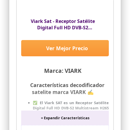
Viark Sat - Receptor Satélite
Digital Full HD DVB-S2
Multistream H265, con LAN,
Antena WiFi USB y Lector de
Tarjetas CA
Ver Mejor Precio
Marca: VIARK
Características decodificador
satelite marca VIARK ✍
✅ El Viark SAT es un Receptor Satélite
Digital Full HD DVB-S2 Multistream H265
decoding DVB-S2
+ Expandir Características
QPSK/8PSK/16APSK/32APSK, ACM/VCM
✅ Tiene tuner sensible que recibe SCPC