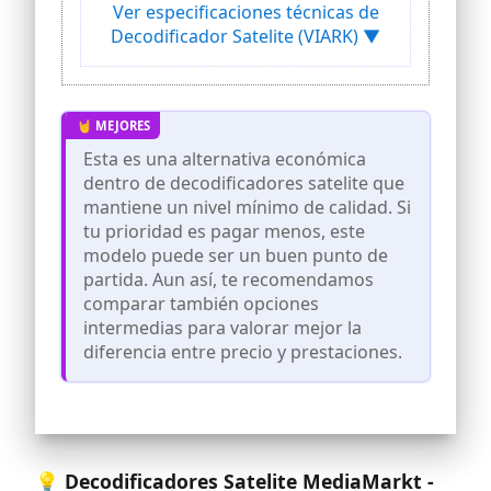
& MCPC de bandas satélite Ku y C.
Ver especificaciones técnicas de
Soporta Diseqc 1.0, 1.1,1.2,1.3 USALS y
Decodificador Satelite (VIARK) ▼
UNICABLE
✅ Cabe destacar su conectividad con
con Ethernet LAN 10/100M y USB WIFI
con una antena externa y Media Player
✅ Diseñado en una carcasa metálica de
Esta es una alternativa económica
220mm, además de un Mando a
distancia ergonómico y de buena calidad
dentro de decodificadores satelite que
mantiene un nivel mínimo de calidad. Si
✅ El receptor Viark SAT no esta rayado,
simplemente es el film de plástico
tu prioridad es pagar menos, este
protector que lo recubre, tal y como se
modelo puede ser un buen punto de
puede observar en el Video
partida. Aun así, te recomendamos
comparar también opciones
intermedias para valorar mejor la
diferencia entre precio y prestaciones.
💡 Decodificadores Satelite MediaMarkt -