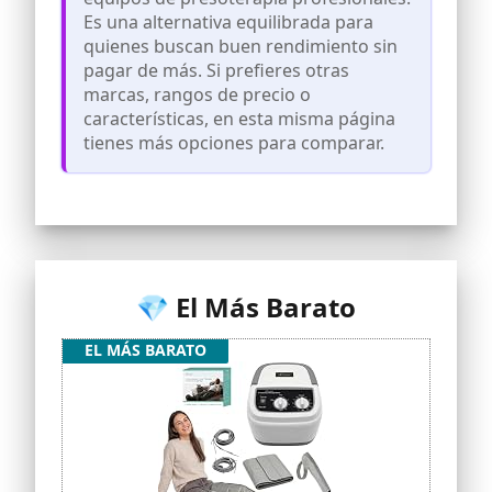
usarlo mientras trabajas, descansas o
Es una alternativa equilibrada para
ves la televisión.
quienes buscan buen rendimiento sin
🏃‍♀️ Ideal para deporte, trabajo o
pagar de más. Si prefieres otras
bienestar diario: Perfecto para
deportistas, personas con mala
marcas, rangos de precio o
circulación o quienes pasan muchas
características, en esta misma página
horas de pie o sentados.
tienes más opciones para comparar.
⚡ Potencia constante para sesiones
intensivas sin interrupciones: Gracias a
su conexión directa, ofrece un
rendimiento estable ideal para
tratamientos más largos y exigentes
desde casa.
💎 El Más Barato
EL MÁS BARATO