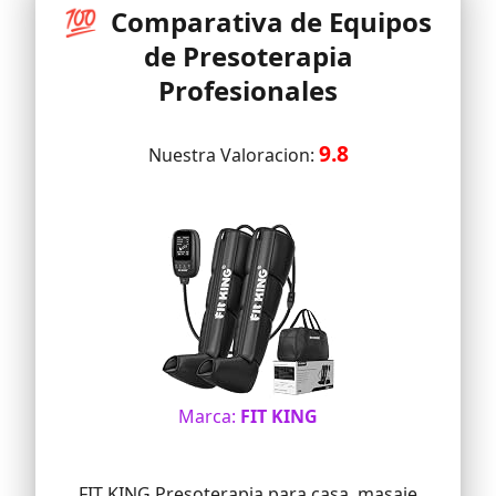
incluyen 3 años de garantía para tu
💯 Comparativa de Equipos
tranquilidad.
de Presoterapia
Profesionales
9.8
Nuestra Valoracion:
Marca:
FIT KING
FIT KING Presoterapia para casa, masaje