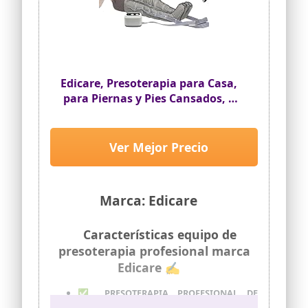
Edicare, Presoterapia para Casa,
para Piernas y Pies Cansados, 6
Valvulas, Favorece una Mejor
Circulación, Drenaje Linfático,
Fácil Uso, Eficacia Profesional
Ver Mejor Precio
(Dispositivo, Perneras, Faja y
Brazo)
Marca: Edicare
Características equipo de
presoterapia profesional marca
Edicare ✍
✅ PRESOTERAPIA PROFESIONAL DE
ÚLTIMA GENERACIÓN: la máquina de