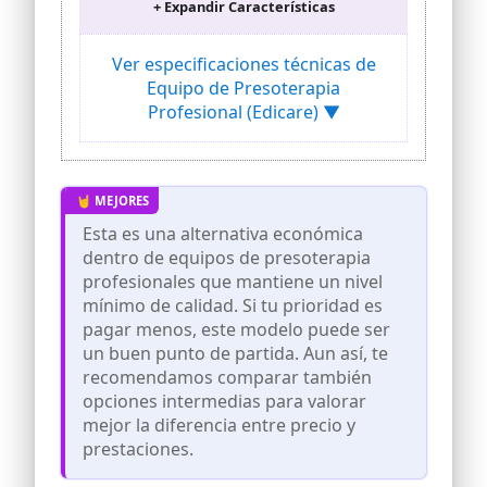
+ Expandir Características
presoterapia Edicare esta ideada para
combatir todos los problemas de
circulación sanguinea, celulitis, varices,
Ver especificaciones técnicas de
pesadez y cansancio. Este aparato
Equipo de Presoterapia
incluye 2 perneras, 1 faja y 1 manga para
Profesional (Edicare) ▼
brazos. Favorece y Mejora el Sistema
Linfatico 100 % Comprobado.
EXTENSORES NO INCLUIDOS.
✅ SISTEMA INTEGRAL DE SALUD Y
BELLEZA: la presoterapia es un
tratamiento terapéutico corporal
Esta es una alternativa económica
indicado para lograr un drenaje linfático
dentro de equipos de presoterapia
en personas que presentan problemas
médicos y estéticos, como alteraciones
profesionales que mantiene un nivel
en el sistema circulatorio, piernas
mínimo de calidad. Si tu prioridad es
cansadas, arañitas vasculares, varices,
pagar menos, este modelo puede ser
edemas, retención de líquidos, celulitis y
un buen punto de partida. Aun así, te
acumulaciones de grasa.
recomendamos comparar también
✅ DEFINE, RECUPERA ENERGÍA EN LAS
opciones intermedias para valorar
PIERNAS Y COMBATE LA CELULITIS:
mejor la diferencia entre precio y
especialmente recomendada para el
tratamiento de la celulitis, es una
prestaciones.
alternativa segura a la liposucción. Con
la máquina de presoterapia edicare