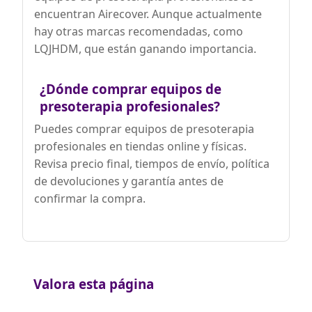
fiable y protegida. La garantía de
encuentran Airecover. Aunque actualmente
fábrica sólo está disponible a través de
hay otras marcas recomendadas, como
vendedores autorizados.
LQJHDM, que están ganando importancia.
¿Dónde comprar equipos de
presoterapia profesionales?
Puedes comprar equipos de presoterapia
profesionales en tiendas online y físicas.
Revisa precio final, tiempos de envío, política
de devoluciones y garantía antes de
confirmar la compra.
Valora esta página