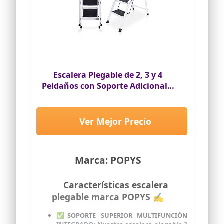
Escalera Plegable de 2, 3 y 4
Peldaños con Soporte Adicional y
Mango Antideslizante | Ladder
Multifuncional Antideslizante |
Ligera, portátil y Segura para
Ver Mejor Precio
Todo Tipo de Tareas (4 Peldaños)
Marca: POPYS
Características escalera
plegable marca POPYS ✍
✅SOPORTE SUPERIOR MULTIFUNCIÓN