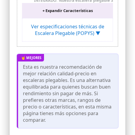
INTEGRADO: Nuestra escalera plegable 3
peldaños incorpora una práctica
+ Expandir Características
bandeja para herramientas y objetos,
evitando subir y bajar constantemente.
Ideal como escalera pequeña plegable
Ver especificaciones técnicas de
para tareas domésticas, bricolaje o uso
Escalera Plegable (POPYS) ▼
profesional.
✅MÁXIMA SEGURIDAD Y ESTABILIDAD
ANTIDESLIZANTE: Equipada con mango
superior ergonómico y patas con agarre
antideslizante de alta calidad. Ya sea
como escalera 2 peldaños, escalera 3
Esta es nuestra recomendación de
peldaños o escalera 4 peldaños,
mejor relación calidad-precio en
garantiza estabilidad firme en cualquier
superficie.
escaleras plegables. Es una alternativa
equilibrada para quienes buscan buen
✅ESTRUCTURA RESISTENTE Y DURADERA:
Fabricada en hierro ligero reforzado de
rendimiento sin pagar de más. Si
alta resistencia, soporta gran peso sin
prefieres otras marcas, rangos de
perder estabilidad. Esta escalera
precio o características, en esta misma
plegable tipo ladder combina robustez y
página tienes más opciones para
ligereza para un uso seguro y
prolongado.
comparar.
✅DISEÑO COMPACTO Y FÁCIL
ALMACENAJE: Su sistema de plegado