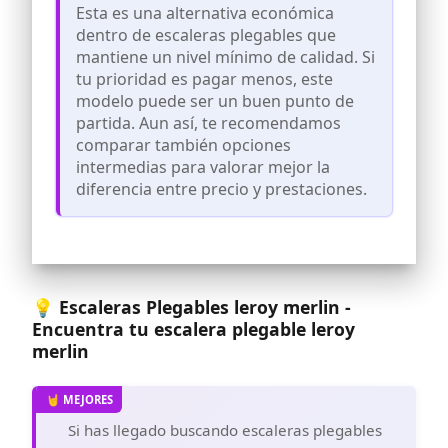
Esta es una alternativa económica
cada uso
dentro de escaleras plegables que
ALTA CALIDAD Fabricada en acero
mantiene un nivel mínimo de calidad. Si
resistente y ligero, escalera de tijera
tu prioridad es pagar menos, este
liviana, esta escalera se destaca por el
uso de pintura de alta calidad, que la
modelo puede ser un buen punto de
diferencia de las escaleras básicas y la
partida. Aun así, te recomendamos
convierte en una opción decorativa ideal
comparar también opciones
para tu hogar
intermedias para valorar mejor la
VERSÁTIL ESCALERA DECORATIVA Los
diferencia entre precio y prestaciones.
peldaños acanalados ofrecen un agarre
seguro y, junto con las tapas de goma en
los soportes, evitan deslizamientos,
haciendo de esta escalera una solución
estética y funcional para interiores y
exteriores
💡 Escaleras Plegables leroy merlin -
ATENCIÓN PERSONALIZADA UZIRO
Encuentra tu escalera plegable leroy
Disfruta de un servicio profesional y
personalizado; contáctanos desde la
merlin
sección “SU PEDIDO” y uno de nuestros
agentes especializados te asesorará en
menos de 24 horas para que encuentres
la escalera perfecta para tus
Si has llegado buscando escaleras plegables
necesidades