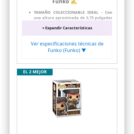
Funko ✍
TAMAÑO COLECCIONABLE IDEAL - Con
una altura aproximada de 3,75 pulgadas
(9,5 cm), esta minifigura de vinilo
+ Expandir Características
complementa otros artículos de
colección y encaja perfectamente en tu
vitrina o en tu escritorio.
Ver especificaciones técnicas de
MATERIAL DE VINILO DE PRIMERA
Funko (Funko) ▼
CALIDAD - Fabricado en vinilo duradero y
de alta calidad, este coleccionable está
hecho para durar y soportar el desgaste
diario, garantizando un disfrute
EL 2 MEJOR
duradero tanto para los fans como para
los coleccionistas.
REGALO PERFECTO PARA FANS DE ONE
PIECE - Ideal para fiestas, cumpleaños u
ocasiones especiales y como regalo esta
figura es un complemento indispensable
para cualquier One Piece colección de
merchandising
AMPLÍA TU COLECCIÓN - Añade esta
pieza de exhibición de vinilo única de
Monkey D. Luffy a tu creciente surtido de