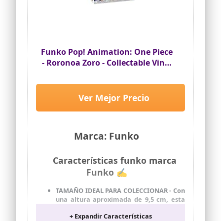
Funko Pop! Animation: One Piece
- Roronoa Zoro - Collectable Vinyl
Figure - Gift Idea - Official
Merchandise - Toys for Kids &
Adults - Anime Fans - Model
Ver Mejor Precio
Figure for Collectors and Display
Marca: Funko
Características funko marca
Funko ✍
TAMAÑO IDEAL PARA COLECCIONAR - Con
una altura aproximada de 9,5 cm, esta
mini figurita de vinilo complementa
+ Expandir Características
otros artículos de colección y encaja