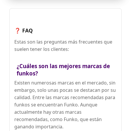
MARCA LÍDER EN CULTURA POP - Confía
en la experiencia de Funko, el principal
creador de artículos de cultura pop que
incluye figuras de vinilo, juguetes de
acción, peluches, ropa, juegos de mesa y
mucho más.
❓ FAQ
Estas son las preguntas más frecuentes que
suelen tener los clientes:
¿Cuáles son las mejores marcas de
funkos?
Existen numerosas marcas en el mercado, sin
embargo, solo unas pocas se destacan por su
calidad. Entre las marcas recomendadas para
funkos se encuentran Funko. Aunque
actualmente hay otras marcas
recomendadas, como Funko, que están
ganando importancia.