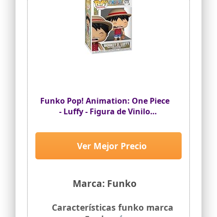
Funko Pop! Animation: One Piece
- Luffy - Figura de Vinilo
Coleccionable - Idea de Regalo -
Mercancía Oficial - Juguetes para
niños y Adultos - Figura Modelo
Ver Mejor Precio
para coleccionistas y exhibición
Marca: Funko
Características funko marca