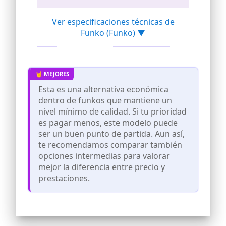
perfectamente en tu vitrina o en tu
escritorio.
Ver especificaciones técnicas de
MATERIAL DE VINILO DE PRIMERA
Funko (Funko) ▼
CALIDAD - Fabricado en vinilo duradero
de alta calidad, este coleccionable está
hecho para durar y soportar el desgaste
diario, garantizando un disfrute
duradero tanto para los fans como para
los coleccionistas.
Esta es una alternativa económica
REGALO PERFECTO PARA LOS FANS DE
dentro de funkos que mantiene un
ONE PIECE - Ideal para fiestas,
nivel mínimo de calidad. Si tu prioridad
cumpleaños u ocasiones especiales y
es pagar menos, este modelo puede
como regalo esta exclusiva figurita es un
complemento imprescindible en
ser un buen punto de partida. Aun así,
cualquier colección de merchandising de
te recomendamos comparar también
One Piece
opciones intermedias para valorar
AMPLÍA TU COLECCIÓN - Añade esta
mejor la diferencia entre precio y
pieza de exhibición de vinilo Roronoa
prestaciones.
Zoro única a tu creciente surtido de
figuras Funko Pop! y busca otros
artículos coleccionables raros y
exclusivos para tener un conjunto
completo