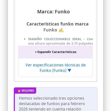
acción, peluches, ropa, juegos de mesa y
mucho más.
Marca: Funko
Características funko marca
Funko ✍
TAMAÑO COLECCIONABLE IDEAL - Con
una altura aproximada de 3,75 pulgadas
(9,5 cm), esta minifigura de vinilo
+ Expandir Características
complementa otros artículos de
colección y encaja perfectamente en tu
vitrina o en tu escritorio.
Ver especificaciones técnicas de
MATERIAL DE VINILO DE PRIMERA
Funko (Funko) ▼
CALIDAD - Fabricado en vinilo duradero y
de alta calidad, este coleccionable está
hecho para durar y soportar el desgaste
diario, garantizando un disfrute
duradero tanto para los fans como para
los coleccionistas.
Hemos seleccionado tres opciones
REGALO PERFECTO PARA FANS DE MARVEL
destacadas de funkos para febrero
COMICS - Ideal para fiestas, cumpleaños
2026 teniendo en cuenta relación
u ocasiones especiales y como regalo