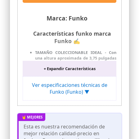
Marca: Funko
Características funko marca
Funko ✍
TAMAÑO COLECCIONABLE IDEAL - Con
una altura aproximada de 3,75 pulgadas
(9,5 cm), esta minifigura de vinilo
+ Expandir Características
complementa otros artículos de
colección y encaja perfectamente en tu
vitrina o en tu escritorio.
Ver especificaciones técnicas de
MATERIAL DE VINILO DE PRIMERA
Funko (Funko) ▼
CALIDAD - Fabricado en vinilo duradero y
de alta calidad, este coleccionable está
hecho para durar y soportar el desgaste
diario, garantizando un disfrute
duradero tanto para los fans como para
los coleccionistas.
Esta es nuestra recomendación de
REGALO PERFECTO PARA FANS DE SONIC
mejor relación calidad-precio en
THE HEDGEHOG - Ideal para fiestas,