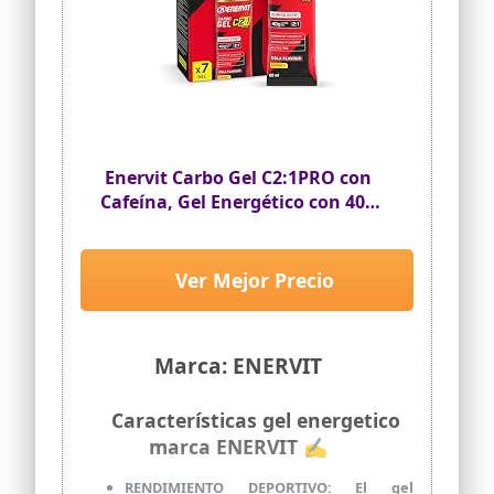
Enervit Carbo Gel C2:1PRO con
Cafeína, Gel Energético con 40g
Carbohidratos, Actividades de
Alta Intensidad, +50%
Carbohidratos Absorbidos, Sabor
Ver Mejor Precio
Cola, Sin Gluten, Alta
Digestibilidad, 7 Pack de 60ml
Marca: ENERVIT
Características gel energetico
marca ENERVIT ✍
RENDIMIENTO DEPORTIVO: El gel