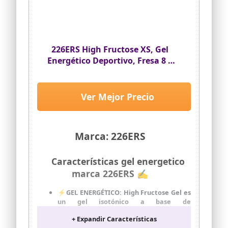
gluten, ni azúcares añadidos y tampoco
lactosa
MODO DE USO: Se recomienda consumir
2 unidades máx. cada 60 minutos
durante el ejercicio con aprox. 300 ml de
226ERS High Fructose XS, Gel
agua. Mantener bien cerrado en lugar
Energético Deportivo, Fresa 8 x
fresco y seco. Su vida útil es de 12 meses.
44g
Ver Mejor Precio
Marca: 226ERS
Características gel energetico
marca 226ERS ✍
⚡​GEL ENERGÉTICO: High Fructose Gel es
un gel isotónico a base de
maltodextrina, fructosa, agua, sal,
+ Expandir Características
aroma natural de fresa, ácido cítrico.