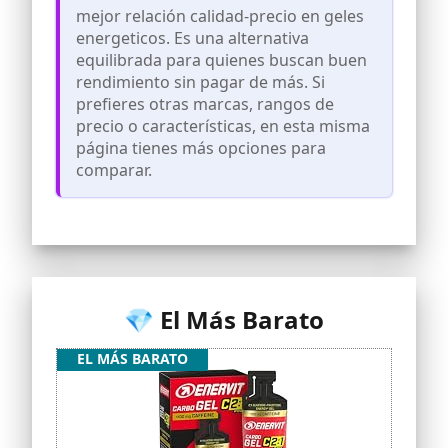
DISFRUTA CON SEGURIDAD es nuestra
mejor relación calidad-precio en geles
promesa: todos nuestros productos
energeticos. Es una alternativa
están incluidos en la Cologne List y han
equilibrada para quienes buscan buen
sido analizados para detectar sustancias
prohibidas
rendimiento sin pagar de más. Si
prefieres otras marcas, rangos de
RECOMENDAMOS, como parte de una
dieta equilibrada, consumir 1-2 geles
precio o características, en esta misma
energéticos a intervalos regulares
página tienes más opciones para
durante el ejercicio (solo 1 sobre al día
comparar.
para el sabor Cola)
PURA ENERGÍA EN CADA CAJA gracias a
un contenido de 12 geles Hydro por caja
multiflavor. Además, ofrecemos un
ENVASE INNOVADOR: fácil de abrir y que
evita residuos adicionales con el sistema
“Trash Chain”
💎 El Más Barato
EL MÁS BARATO