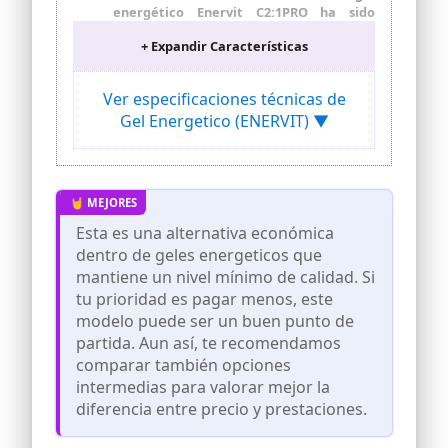
energético Enervit C2:1PRO ha sido
desarrollado con los mejores atletas
+ Expandir Características
para apoyar el rendimiento deportivo
intenso. Ideal para actividades de
resistencia de larga duración y alta
Ver especificaciones técnicas de
intensidad
Gel Energetico (ENERVIT) ▼
FORMULACIÓN INNOVADORA: Este gel
energético combina maltodextrinas y
fructosa en una proporción 2:1,
permitiendo superar los 60g de
carbohidratos por hora y llegar a más de
90g, minimizando los riesgos de estrés
Esta es una alternativa económica
intestinal
dentro de geles energeticos que
BOOST DE CAFEÍNA: Cada gel contiene
mantiene un nivel mínimo de calidad. Si
100mg de cafeína, brindando un impulso
tu prioridad es pagar menos, este
para tu sprint final. Tomar hasta dos
geles durante la actividad deportiva
modelo puede ser un buen punto de
para maximizar el rendimiento
partida. Aun así, te recomendamos
BENEFICIOS PARA LA SALUD: Además de
comparar también opciones
ser sin gluten y sin grasas, el gel
intermedias para valorar mejor la
contiene vitamina B1. El producto debe
diferencia entre precio y prestaciones.
ser utilizado como parte de una dieta
variada y equilibrada, y un estilo de vida