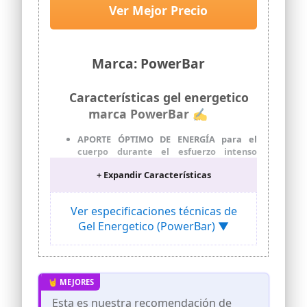
Ver Mejor Precio
Marca: PowerBar
Características gel energetico
marca PowerBar ✍
APORTE ÓPTIMO DE ENERGÍA para el
cuerpo durante el esfuerzo intenso
gracias a la mezcla de carbohidratos con
+ Expandir Características
fuentes de glucosa y fructosa en una
proporción 2:1 en este Power Gel. Los
sabores Cola, Mojito y Cherry contienen
Ver especificaciones técnicas de
hasta 100 mg de cafeína/porción
Gel Energetico (PowerBar) ▼
MÁXIMO RENDIMIENTO EN CADA
COMPETICIÓN gracias al impulso de
energía decisivo en el momento
adecuado con nuestro gel energético
vegano – sin necesidad de beber agua
adicional
Esta es nuestra recomendación de