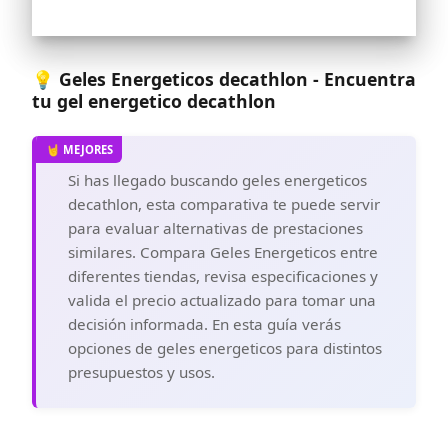
saludable
SABOR Y CONSISTENCIA: El gel tiene
sabor a cola y una dulzura moderada a
pesar de su alta densidad energética. Su
💡 Geles Energeticos decathlon - Encuentra
consistencia ha sido diseñada para
tu gel energetico decathlon
facilitar la ingesta de un alto contenido
de carbohidratos
Si has llegado buscando geles energeticos
decathlon, esta comparativa te puede servir
para evaluar alternativas de prestaciones
similares. Compara Geles Energeticos entre
diferentes tiendas, revisa especificaciones y
valida el precio actualizado para tomar una
decisión informada. En esta guía verás
opciones de geles energeticos para distintos
presupuestos y usos.