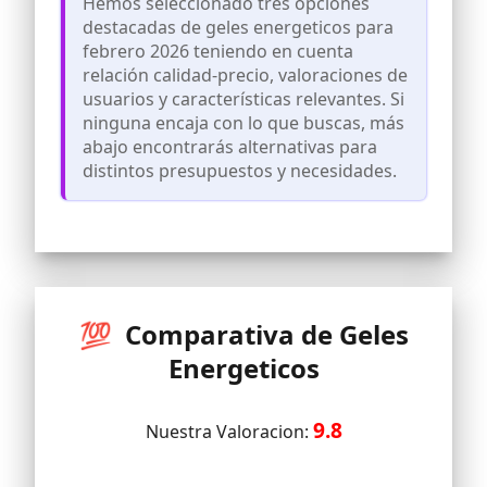
Hemos seleccionado tres opciones
isotótnico o ideal para realizar
destacadas de geles energeticos para
actividades de alto rendimiento como
febrero 2026 teniendo en cuenta
competiciones de ciclismo, running y
relación calidad-precio, valoraciones de
entrenamientos
usuarios y características relevantes. Si
PRODUCTO VEGANO: High Fructose Gel
ninguna encaja con lo que buscas, más
de 226ERS es un producto vegano y
vegetariano. Además, no contiene
abajo encontrarás alternativas para
gluten, ni azúcares añadidos y tampoco
distintos presupuestos y necesidades.
lactosa
MODO DE USO: Se recomienda consumir
2 unidades máx. cada 60 minutos
durante el ejercicio con aprox. 300 ml de
agua. Mantener bien cerrado en lugar
fresco y seco. Su vida útil es de 12 meses.
💯 Comparativa de Geles
Energeticos
9.8
Nuestra Valoracion: