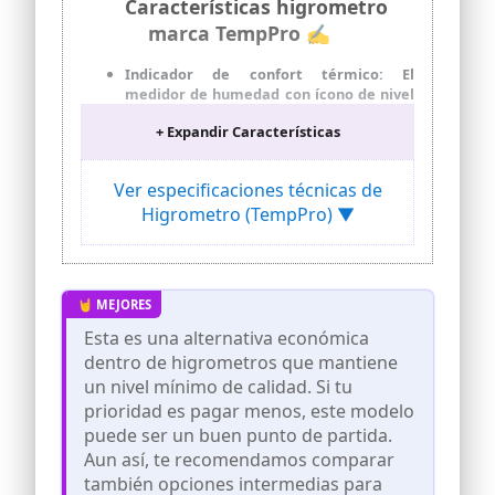
Características higrometro
marca TempPro ✍
Indicador de confort térmico: El
medidor de humedad con ícono de nivel
de humedad indica la condición del airea
+ Expandir Características
– SECO/CONFORTABLE/HUMEDO, y este
sensor de humedad te permite estar
siempre al tanto de los cambios en tu
Ver especificaciones técnicas de
hogar con solo un vistazo
Higrometro (TempPro) ▼
Registros máximos y mínimos: El
termómetro higrómetro digital preciso
muestra las más altas y más bajas
temperaturas y niveles de humedad; el
termómetro para interiores es muy
preciso, ±1°C y ±2~3% RH (humedad
Esta es una alternativa económica
relativa), lo que lo hace ideal para medir
dentro de higrometros que mantiene
lecturas fluctuantes, como en un
invernadero
un nivel mínimo de calidad. Si tu
prioridad es pagar menos, este modelo
Hogar y ambiente más sanos: El
termohigrómetro con monitor de
puede ser un buen punto de partida.
temperatura y humedad asegura que el
Aun así, te recomendamos comparar
control adecuado de la humedad en el
también opciones intermedias para
interior ofrezca beneficios importantes