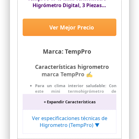
Higrómetro Digital, 3 Piezas
Blanco
Ver Mejor Precio
Marca: TempPro
Características higrometro
marca TempPro ✍
Para un clima interior saludable: Con
este mini termohigrómetro de
ambiente, puede conocer fácilmente la
+ Expandir Características
temperatura y humedad del entorno;
Cuenta con una gran pantalla LCD, por lo
que puede ver los grandes dígitos
Ver especificaciones técnicas de
claramente en la distancia; Muy útil
Higrometro (TempPro) ▼
para su hogar, habitación de bebé y
oficina.
Sensor avanzado de alta precisión: El