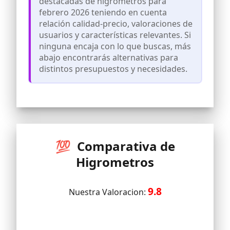
destacadas de higrometros para
que reciba un producto con la marca
Respuesta rápida que mide cada 10
febrero 2026 teniendo en cuenta
ThermoPro o TempPro.
segundos con 24 VENTS sensibles para
relación calidad-precio, valoraciones de
proporcionar lecturas actualizadas y
usuarios y características relevantes. Si
precisas, amplio rango de medición que
ninguna encaja con lo que buscas, más
mide la temperatura de 0.0 ° a 70.0 °,
mide la humedad del 10% al 90%.
abajo encontrarás alternativas para
distintos presupuestos y necesidades.
El mini termómetro de humedad digital
redondo le permite conocer fácilmente
la temperatura y humedad del
ambiente. Lo suficientemente pequeño
y ligero como para ahorrar espacio y
transportarlo
💯 Comparativa de
Higrometros
9.8
Nuestra Valoracion: