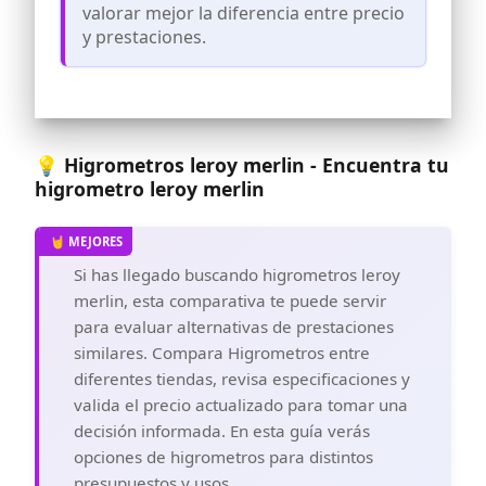
valorar mejor la diferencia entre precio
para la piel, protección contra los
alergenos y otros beneficios para la
y prestaciones.
salud; También se puede utilizar como
termómetro para refrigerador,
congelador, reptiles, suelo, higrómetro
humidor, higrometro cigarros y más,
termometro digital casa
Diseño Inteligente: El termómetro
💡 Higrometros leroy merlin - Encuentra tu
habitación para interiores cuenta con un
higrometro leroy merlin
soporte de mesa para colocar el monitor
de temperatura en su mostrador o usar
el respaldo magnético para conectarlo a
un refrigerador; Selector ° F / ° C;
Si has llegado buscando higrometros leroy
Alimentado por 1 x pila AAA (incluida)
merlin, esta comparativa te puede servir
Registros altos y bajos: El termómetro
digital higrómetro preciso muestra la
para evaluar alternativas de prestaciones
temperatura y la humedad altas y bajas,
similares. Compara Higrometros entre
siempre prepárese para los cambios del
diferentes tiendas, revisa especificaciones y
medio ambiente
valida el precio actualizado para tomar una
¡ThermoPro ahora es TempPro! TempPro
decisión informada. En esta guía verás
mantendrá la misma misión, la misma
estructura operativa y los mismos
opciones de higrometros para distintos
productos que ThermoPro; es posible
presupuestos y usos.