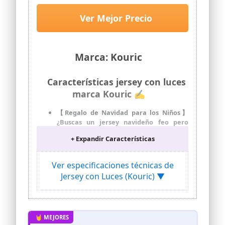
Nieve,Ugly Christmas
Sweater,Jerseys Navideños con
Ver Mejor Precio
Luces,Suéter Navideño
Gracioso,Christmas Jumper
Marca: Kouric
Características jersey con luces
marca Kouric ✍
【Regalo de Navidad para los Niños】
¿Buscas un jersey navideño feo pero
adorable que llame la atención? Este
+ Expandir Características
jersey navideño con luces presenta
atrevidos diseños festivos con colores
vivos y estampados únicos. El estampado
Ver especificaciones técnicas de
de reno con bufanda irradia alegría
Jersey con Luces (Kouric) ▼
navideña: ¡a tu hijo le encantará este
jersey feo con renos iluminados con LED!
【Tejido de Primera Calidad】 Este jersey
navidad niño está confeccionado con
tejido 100 % acrílico, suave y elástico,