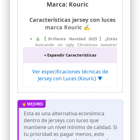
Marca: Kouric
Características jersey con luces
marca Kouric ✍
🎄【Brillante Navidad 2025】¿Estás
buscando un ugly Christmas sweater
llamativo para tu fiesta? Este jersey
+ Expandir Características
Navideño con luces presenta un diseño
festivo y exagerado con colores
vibrantes y patrones interesantes.
Ver especificaciones técnicas de
Estampado con árbol de Navidad, es muy
Jersey con Luces (Kouric) ▼
navideño y seguro que te convertirá en
el centro de atención de la multitud
🎄【Selección de Tejidos de Calidad】
Jersey Navideño luces está hecho de
100% acrílico, la tela es suave, elástico
para cómodo y perfecto para todas las
Esta es una alternativa económica
formas del cuerpo. Jersey navideño feo
dentro de jerseys con luces que
cuenta con cuello redondo y mangas
largas.Se ve muy bien con jeans,
mantiene un nivel mínimo de calidad. Si
pantalones de chándal, pantalones,
tu prioridad es pagar menos, este
faldas, botas o una camiseta interior.