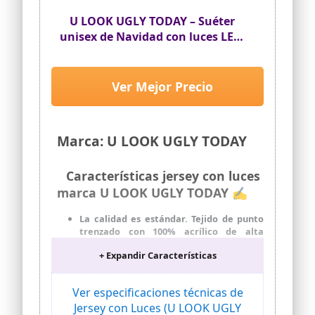
U LOOK UGLY TODAY – Suéter
unisex de Navidad con luces LED,
diseño de Rudolph el reno, copos
de nieve, árbol de Navidad, para
hombre y mujer, XXL
Ver Mejor Precio
Marca: U LOOK UGLY TODAY
Características jersey con luces
marca U LOOK UGLY TODAY ✍
La calidad es estándar. Tejido de punto
trenzado con 100% acrílico de alta
calidad, presume de tu estilo festivo en
+ Expandir Características
un suéter superior que se lleva bien, no
pica, mantiene su forma y no se encoge.
Suéteres con estilo para ti. Disponible en
Ver especificaciones técnicas de
unisex, desde Papá Noel picante, renos
Jersey con Luces (U LOOK UGLY
traviesos y T-Rex y llamas hasta el clásico