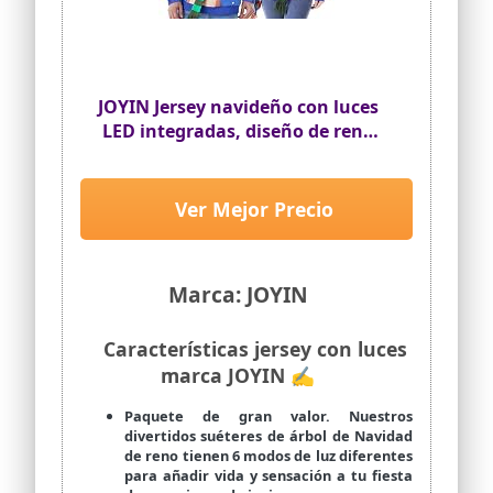
- -
JOYIN Jersey navideño con luces
LED integradas, diseño de reno
feo para mujer, con bombillas
LED incorporadas, rojo, negro,
azul, largo (Talla S-XL), L
Ver Mejor Precio
Marca: JOYIN
Características jersey con luces
marca JOYIN ✍
Paquete de gran valor. Nuestros
divertidos suéteres de árbol de Navidad
de reno tienen 6 modos de luz diferentes
para añadir vida y sensación a tu fiesta