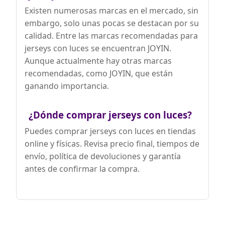
que se apaguen las luces, ¡perfecto para
Existen numerosas marcas en el mercado, sin
difundir la alegría festiva en cualquier
embargo, solo unas pocas se destacan por su
fiesta o reunión
calidad. Entre las marcas recomendadas para
🎊【Selección de Tallas y Notas】El
jerseys con luces se encuentran JOYIN.
jersey Navideño con luces presenta un
diseño unisex para hombres y mujeres
Aunque actualmente hay otras marcas
adultos, parejas, niños y niñas.
recomendadas, como JOYIN, que están
Disponible en diferentes tamaños de S a
XXXL. Para asegurar un ajuste perfecto
ganando importancia.
para su jersey de Navidad, es muy
recomendable que mida su tamaño
corporal y consulte la tabla de tallas.
¿Dónde comprar jerseys con luces?
Tenga en cuenta que cada conjunto de
suéteres se vende por separado.（Nota:
Puedes comprar jerseys con luces en tiendas
Considere la tela del suéter es elástico al
online y físicas. Revisa precio final, tiempos de
elegir el tamaño)
envío, política de devoluciones y garantía
antes de confirmar la compra.