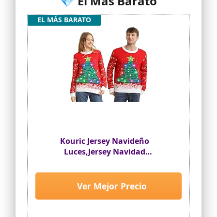
💎 El Más Barato
EL MÁS BARATO
Kouric Jersey Navideño
Luces,Jersey Navidad
Mujer/Hombre con Estampado de
Reno en la Nieve,Ugly Christmas
Sweater,Jerseys Navideños,Suéter
Ver Mejor Precio
Navideño Pareja
Gracioso,Christmas Jumper