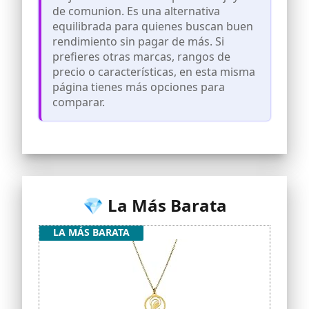
acero inoxidable con un bonito
de comunion. Es una alternativa
significado religioso
equilibrada para quienes buscan buen
rendimiento sin pagar de más. Si
prefieres otras marcas, rangos de
precio o características, en esta misma
página tienes más opciones para
comparar.
💎 La Más Barata
LA MÁS BARATA