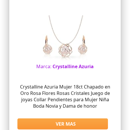
en una empresa seleccionada y
certificada por la BSCI (Iniciativa de
Cumplimiento Social Empresarial) de
acuerdo a una estricta normativa. La
tarjeta con mensaje Happiness se
presenta en una bolsa de polipropileno
ecológica y 100% reciclable.
Marca:
Crystalline Azuria
Crystalline Azuria Mujer 18ct Chapado en
Oro Rosa Flores Rosas Cristales Juego de
joyas Collar Pendientes para Mujer Niña
Boda Novia y Dama de honor
VER MAS