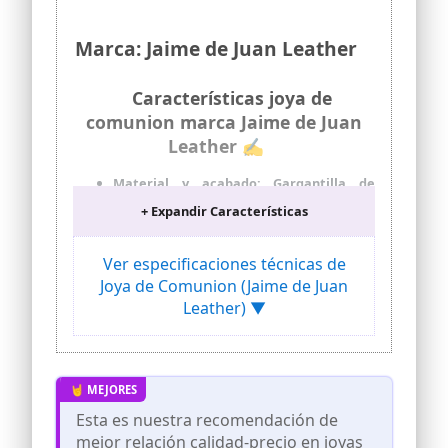
Marca: Jaime de Juan Leather
Características joya de
comunion marca Jaime de Juan
Leather ✍
Material y acabado: Gargantilla de
bolitas de acero inoxidable en acabado
+ Expandir Características
dorado con longitud de cadena de 40 cm
más 5 cm de extensión
Ver especificaciones técnicas de
Medalla religiosa: Medalla de la Virgen
Niña con dimensiones de 18x15x2,5 mm
Joya de Comunion (Jaime de Juan
Leather) ▼
Presentación: Se envía lista para regalar
en una bonita bolsa de terciopelo
Ocasiones de uso: Apropiado para
Primera Comunión, Cumpleaños,
Bautizo, Santo y Confirmación
Diseño versátil: Collar elegante y
Esta es nuestra recomendación de
delicado que combina la resistencia del
mejor relación calidad-precio en joyas