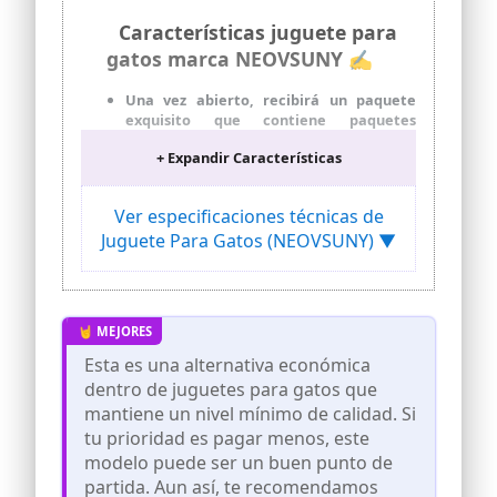
Características juguete para
gatos marca NEOVSUNY ✍
Una vez abierto, recibirá un paquete
exquisito que contiene paquetes
pequeños separados. Incluye un carrito
+ Expandir Características
azul y blanco que se utiliza
principalmente para jugar con los gatos,
un cable de carga, un control remoto y,
Ver especificaciones técnicas de
sobre todo, hemos añadido una gran
Juguete Para Gatos (NEOVSUNY) ▼
cola azul (con una pequeña campana en
la parte superior que atrae la atención
de los gatos, algo que nadie más tiene),
así como una cola verde y una pequeña
cola colorida, un total de tres colas, para
ofrecerle una mejor experiencia a
cualquier precio.
Esta es una alternativa económica
dentro de juguetes para gatos que
Se puede cargar a través de usb, lo cual
es conveniente y rápido. El juguete
mantiene un nivel mínimo de calidad. Si
cambia al modo de espera después de 4
tu prioridad es pagar menos, este
minutos y se puede reiniciar al tocar en
modelo puede ser un buen punto de
6 horas.
partida. Aun así, te recomendamos