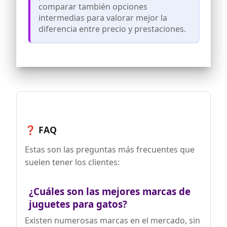
Descompresión: incluso si no estás en
comparar también opciones
casa, todavía tienes juguetes para gatos
intermedias para valorar mejor la
a tu mano para que tu gato ya no esté
solo y el gato pueda aliviar el estrés
diferencia entre precio y prestaciones.
mientras juega
Diseñado para gatos: puede simular el
rápido funcionamiento de los ratones,
atraer a los gatos a jugar, dejar que los
gatos chateen, aliviar la ansiedad,
aumentar la actividad física y prevenir
la obesidad.
Los gatos se ponen de mal humor sin
juguetes y destruyen los muebles solo
por diversión. Diseño profesional con
❓ FAQ
neumáticos robustos para todos los
suelos comunes, incluidas las alfombras
Estas son las preguntas más frecuentes que
suelen tener los clientes:
¿Cuáles son las mejores marcas de
juguetes para gatos?
Existen numerosas marcas en el mercado, sin