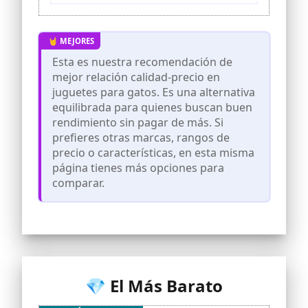
gato ver, perseguir y golpear la pelota
Bola gris y verde: diseñada
específicamente para atraer la atención
del gato
Esta es nuestra recomendación de
Asegúrate de que las piezas de la pista
mejor relación calidad-precio en
estén enganchadas de forma segura y
juguetes para gatos. Es una alternativa
asegúrate de que las dos mitades de la
bola estén correctamente pegadas
equilibrada para quienes buscan buen
exactamente
rendimiento sin pagar de más. Si
prefieres otras marcas, rangos de
precio o características, en esta misma
página tienes más opciones para
comparar.
💎 El Más Barato