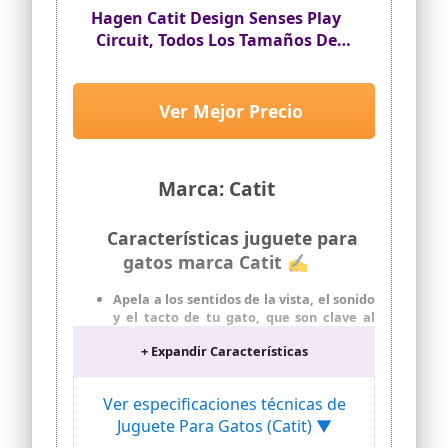
Hagen Catit Design Senses Play
Circuit, Todos Los Tamaños De
Razas
Ver Mejor Precio
Marca: Catit
Características juguete para
gatos marca Catit ✍
Apela a los sentidos de la vista, el sonido
y el tacto de tu gato, que son clave al
cazar presas
+ Expandir Características
Especialmente diseñado para atraer,
involucrar y entretener a tu gato
mientras atrae a sus instintos naturales
Ver especificaciones técnicas de
de caza
Juguete Para Gatos (Catit) ▼
Pista Peek-a-boo: el diseño permite al