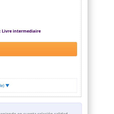
 Livre intermediaire
le) ▼
eniendo en cuenta relación calidad-