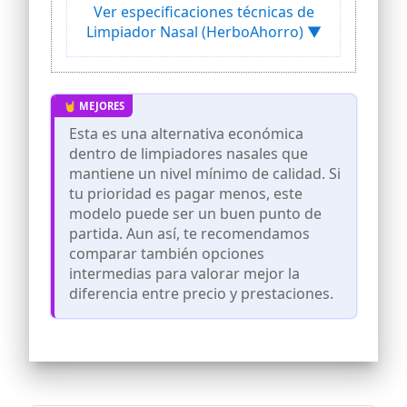
Ver especificaciones técnicas de
sin necesidad de apretar la botella.
Limpiador Nasal (HerboAhorro) ▼
Kit completo para una limpieza nasal
eficaz: incluye irrigador nasal, 30 sobres
de sal de alta pureza (2,7 g), termómetro
para comprobar la temperatura del
agua, tapón protector y puntas
intercambiables para adulto y niño, todo
Esta es una alternativa económica
lo necesario para un lavado nasal
dentro de limpiadores nasales que
correcto.
mantiene un nivel mínimo de calidad. Si
Alivio natural para la respiración diaria:
tu prioridad es pagar menos, este
ayuda a eliminar mucosidad, polvo,
polen y otros alérgenos, contribuyendo a
modelo puede ser un buen punto de
una sensación de limpieza nasal y mayor
partida. Aun así, te recomendamos
confort respiratorio en casos de
comparar también opciones
congestión, sequedad y alergias
intermedias para valorar mejor la
estacionales.
diferencia entre precio y prestaciones.
Diseñado para toda la familia: el sistema
es apto para adultos y niños (bajo
supervisión), con boquillas adaptadas a
cada edad y una irrigación controlada
que proporciona comodidad, seguridad y
confianza en cada uso.
Fácil de usar: ideal para el uso diario