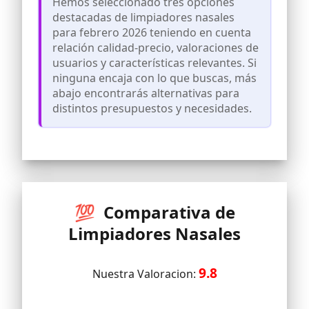
Hemos seleccionado tres opciones
servicio posventa para cada uno de
destacadas de limpiadores nasales
nuestros clientes. Siéntase libre de
para febrero 2026 teniendo en cuenta
contactarnos si tiene alguna pregunta.
relación calidad-precio, valoraciones de
usuarios y características relevantes. Si
ninguna encaja con lo que buscas, más
abajo encontrarás alternativas para
distintos presupuestos y necesidades.
💯 Comparativa de
Limpiadores Nasales
9.8
Nuestra Valoracion: