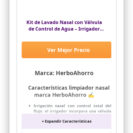
Kit de Lavado Nasal con Válvula
de Control de Agua – Irrigador
Nasal con 30 Sobres de Sal –
Puntas para Adultos y Niños –
Limpieza Nasal Diaria - Incluye
Ver Mejor Precio
termometro - Capacidad de 300ml
Marca: HerboAhorro
Características limpiador nasal
marca HerboAhorro ✍
Irrigación nasal con control total del
flujo: el irrigador incorpora una válvula
de control de agua que permite regular
+ Expandir Características
la salida de la solución con solo
presionar un botón, ofreciendo una
limpieza nasal suave, constante y segura