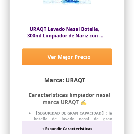
niños.
Mejor respiración: el lavado de los senos
paranasales puede aliviar varios
síntomas nasales, como secreción nasal
o goteo postnasal. Es adecuado para
URAQT Lavado Nasal Botella,
personas con alergias y otros problemas
300ml Limpiador de Nariz con 2
sinusales.
Boquillas
Ver Mejor Precio
Marca: URAQT
Características limpiador nasal
marca URAQT ✍
【SEGURIDAD DE GRAN CAPACIDAD】: la
botella de lavado nasal de gran
capacidad está hecha de materiales de
+ Expandir Características
alta calidad aptos para uso alimentario