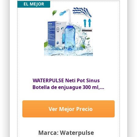
EL MEJOR
WATERPULSE Neti Pot Sinus
Botella de enjuague 300 ml,
limpiador de nariz, con 30
paquetes de sal y un termómetro,
del limpiador nasal Riego a
Ver Mejor Precio
presión para adultos y niños, sin
BPA,Azul
Marca: Waterpulse