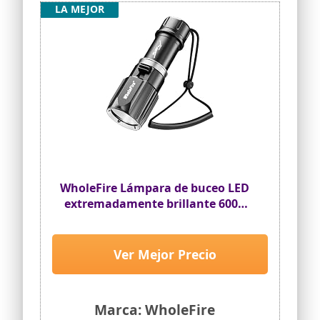
LA MEJOR
WholeFire Lámpara de buceo LED
extremadamente brillante 6000
lúmenes, IPX8, resistente al agua
30 m, linterna subacuática,
XHP70 recargable, lámpara de
Ver Mejor Precio
buceo para cuevas submarinas
de aguas profundas
Marca: WholeFire