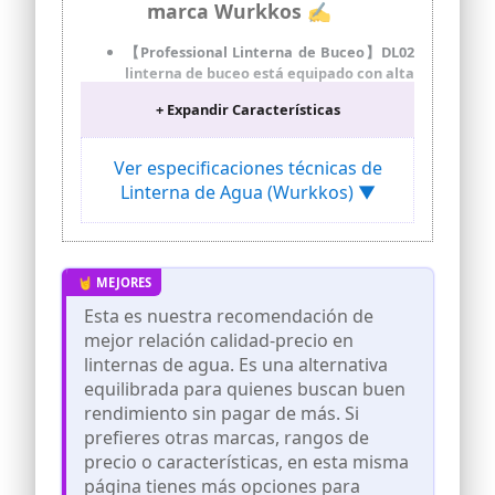
marca Wurkkos ✍
【Professional Linterna de Buceo】DL02
linterna de buceo está equipado con alta
LED con alta calidad, El brillo máximo
+ Expandir Características
puede alcanzar 3000 lúmenes, la
distancia máxima del haz hasta
496m/1627ft. Le proporciona un amplio
Ver especificaciones técnicas de
campo de visión para que pueda ver más
Linterna de Agua (Wurkkos) ▼
lejos y más claro.
【3 modos de luz e interruptor giratorio
magnético】Esta lámpara de buceo
subacuática tiene 3 niveles de brillo,
fácilmente ajustables con un interruptor
giratorio en el lateral del cabezal. 3
Esta es nuestra recomendación de
modos de iluminación satisfacen tus
mejor relación calidad-precio en
diferentes necesidades (alto 3000 lm >
linternas de agua. Es una alternativa
medio 1000 lm > bajo 300 lm).
equilibrada para quienes buscan buen
【IPX8 a prueba de agua y 100 m bajo el
rendimiento sin pagar de más. Si
agua】 La linterna de buceo profesional
DL02 tiene un diseño de sello especial
prefieres otras marcas, rangos de
con IPX8 a prueba de agua, una
precio o características, en esta misma
profundidad máxima de buceo bajo el
página tienes más opciones para
agua de 100 m (328 pies), muy adecuada