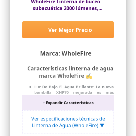
(<10%)
WholeFire Linterna de buceo
subacuática 2000 lúmenes,
linterna LED de buceo
Ver Mejor Precio
Marca: WholeFire
Características linterna de agua
marca WholeFire ✍
Luz De Bajo El Agua Brillante: La nueva
bombilla XHP70 mejorada es más
potente y estable que los chips
+ Expandir Características
normales. Esta linterna de buceo
compacta ultrabrillante puede
sumergirse hasta una profundidad de
Ver especificaciones técnicas de
100 pies/30 metros. Tiene una vida útil de
Linterna de Agua (WholeFire) ▼
más de 60.000 horas.
Duradera: La linterna de buceo está