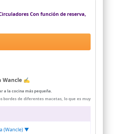
rlo con más tranquilidad.
 cocinar demasiado, reteniendo más nutrientes y
irculadores Con función de reserva,
 regalar a familiares y amigos en varios días
ca Wancle ✍
ar a la cocina más pequeña.
os bordes de diferentes macetas, lo que es muy
de manera uniforme y es muy silencioso cuando se
y eficiencia, y ahorrando energía.
 muy conveniente para su visualización y uso.
ra (Wancle) ▼
 desmontar y limpiar.