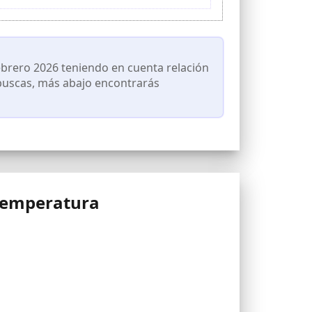
a preparar alimentos con anticipación.
 horas 59 minutos), así como un control preciso
mucho vapor durante la cocción, puede usarlo
brero 2026 teniendo en cuenta relación
e buscas, más abajo encontrarás
Temperatura