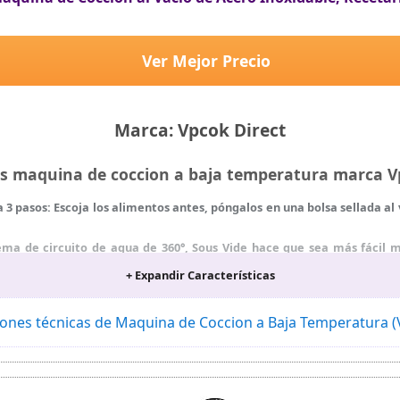
Ver Mejor Precio
Marca: Vpcok Direct
as maquina de coccion a baja temperatura marca 
pasos: Escoja los alimentos antes, póngalos en una bolsa sellada al vac
de circuito de agua de 360°, Sous Vide hace que sea más fácil m
a comida no está cocida en exceso o tiene un sabor seco
+ Expandir Características
eratura son más precisos de controlar. Puede ahorrar mucho tiem
iones técnicas de Maquina de Coccion a Baja Temperatura 
e al agua y se puede sujetar fácil y firmemente al borde de la olla
nza el tiempo establecido
regunta al usar esta olla de cocción al vacío, no dude en contactar