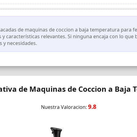
tiene una función de configuración de reserva, que es conveniente par
 el rango de temperatura (25-90 ℃) y el rango de tiempo (1 minuto-99
rincipal es "IPX7 a prueba de agua", por lo que incluso si hay 
acadas de maquinas de coccion a baja temperatura para fe
. duradero.
s y características relevantes. Si ninguna encaja con lo qu
s y necesidades.
tiva de Maquinas de Coccion a Baja 
9.8
Nuestra Valoracion: