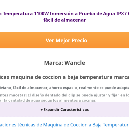
e suelde perfectamente, y cada detalle está hecho para que pueda usa
ara bistec, huevos de spa, chuletas de cordero, langosta, tocino, sin
a Temperatura 1100W Inmersión a Prueba de Agua IPX7 C
sabor perfecto del chef de primera clase Michelin en todo momento.
fácil de almacenar
ja de regalo perfecto, roner baja temperatura es muy adecuado para
de Gracias y Navidad.
Ver Mejor Precio
Marca: Wancle
ticas maquina de coccion a baja temperatura mar
iviano, fácil de almacenar, ahorra espacio, realmente se puede adapt
s macetas] El diseño dentado del clip se puede ajustar y fijar en l
ar la cantidad de agua según los alimentos a cocinar.
 de energía] El diseño del canal de flujo 3D hace que el agua circule 
+ Expandir Características
e alcanzar rápidamente la temperatura establecida, ahorrando tiempo 
e operar con una mano. El diseño inclinado de la pantalla grande es
caciones técnicas de Maquina de Coccion a Baja Temperatu
 extremadamente simple y es fácil de usar sin leer el manual. Fácil de