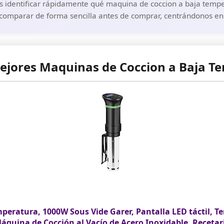
 identificar rápidamente qué maquina de coccion a baja temper
 comparar de forma sencilla antes de comprar, centrándonos en 
Mejores Maquinas de Coccion a Baja T
peratura, 1000W Sous Vide Garer, Pantalla LED táctil, Te
áquina de Cocción al Vacío de Acero Inoxidable, Recetar