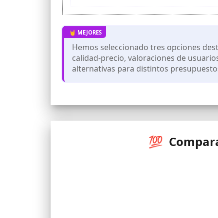
✅[Función de reserva] Wancle Sous Vide 
✅[Preciso] Wancle Roner puede controlar
de temperatura (+/- 0.1 ° C).
✅[Impermeable y duradero] El cuerpo p
Hemos seleccionado tres opciones dest
cómodamente sin preocuparse por fallas
calidad-precio, valoraciones de usuario
alternativas para distintos presupuesto
💯 Compara