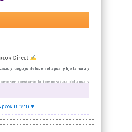
Vpcok Direct ✍
ío y luego júntelos en el agua, y fije la hora y
antener constante la temperatura del agua y
po y energía en la cocina. Brindar una gran
(Vpcok Direct) ▼
 con la abrazadera del dispositivo. Además, se
nos. Lea las instrucciones en detalle antes de