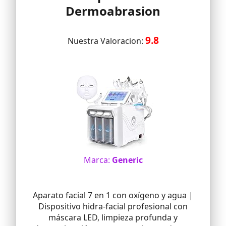
Dermoabrasion
apuntar al globo ocular. 7. Genitales.
👯 Garantía: Viene con una garantía
completa de 1 año y una política de
9.8
devolución de 30 días. ¡Obtén este
Nuestra Valoracion:
dispositivo y pruébalo! Si por alguna
razón no está satisfecho, comuníquese
con nosotros rápidamente. Te daremos
una solución satisfactoria. ¡Muchas
gracias!
Marca:
Generic
Aparato facial 7 en 1 con oxígeno y agua |
Dispositivo hidra-facial profesional con
máscara LED, limpieza profunda y