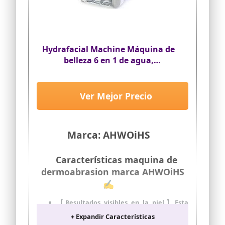
Hydrafacial Machine Máquina de
belleza 6 en 1 de agua,
Hydrafacial Profesional
Hidrógeno y Oxígeno con
Pantalla LEDpara el cuidado de la
Ver Mejor Precio
piel en el hogar, salón o spa
Marca: AHWOiHS
Características maquina de
dermoabrasion marca AHWOiHS
✍
【Resultados visibles en la piel】Esta
máquina profesional de cuidado facial
+ Expandir Características
con hidrógeno y oxígeno ayuda a lograr