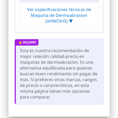
una piel más limpia, suave y fresca. La
combinación de hidrógeno y oxígeno
Ver especificaciones técnicas de
ayuda a eliminar impurezas
Maquina de Dermoabrasion
superficiales y mejorar la hidratación.
(AHWOiHS) ▼
【Diseño todo en uno 6 en 1】El diseño 6
en 1 integra múltiples funciones en un
solo dispositivo, ahorrando espacio,
reduciendo cambios de equipo y
mejorando la eficiencia del
tratamiento.
Esta es nuestra recomendación de
【Control táctil fácil】La gran pantalla
mejor relación calidad-precio en
táctil LED permite un uso sencillo incluso
maquinas de dermoabrasion. Es una
para principiantes. Iconos claros y
alternativa equilibrada para quienes
controles intuitivos facilitan la selección
buscan buen rendimiento sin pagar de
de modos.
más. Si prefieres otras marcas, rangos
【Ajustable y cómodo】El flujo de agua y
de precio o características, en esta
la presión se pueden ajustar según
diferentes tipos de piel. Adecuado para
misma página tienes más opciones
cuidados diarios suaves y tratamientos
para comparar.
más profundos.
【Diseñado para uso a largo plazo】
Fabricado con material ABS de alta
calidad para mayor durabilidad y