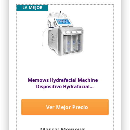
LA MEJOR
Memows Hydrafacial Machine
Dispositivo Hydrafacial
Profesional 6 en 1 Hidrógeno y
Oxígeno Máquina de Belleza
Hydrodermabrasion Máquina de
Ver Mejor Precio
Cuidado de la Piel Hydro La
Dermoabrasión con Pantalla LED
Marca: Memows