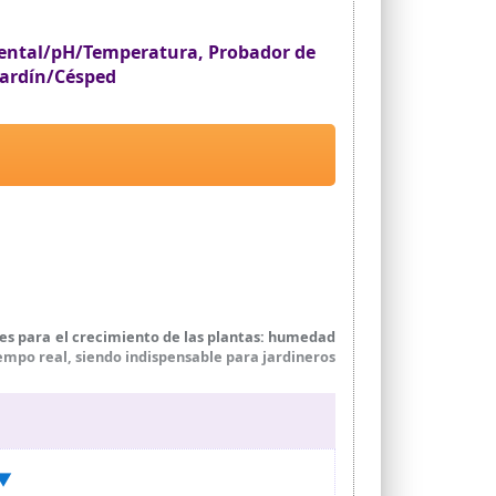
iental/pH/Temperatura, Probador de
Jardín/Césped
les para el crecimiento de las plantas: humedad
iempo real, siendo indispensable para jardineros
teriales duraderos como aleación y aluminio,
 una lectura precisa.
clara de los valores, tanto en condiciones de luz
 ▼