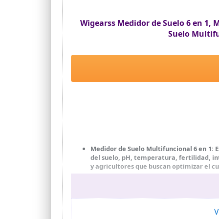
Wigearss Medidor de Suelo 6 en 1,
Suelo Multif
Medidor de Suelo Multifuncional 6 en 1: 
del suelo, pH, temperatura, fertilidad, 
y agricultores que buscan optimizar el cu
Tecnología de Doble Sonda Innovadora: 
este medidor garantiza resultados rápidos
Pantalla LCD HD: El medidor de suelo cuen
brillante como en ambientes oscuros, sien
V