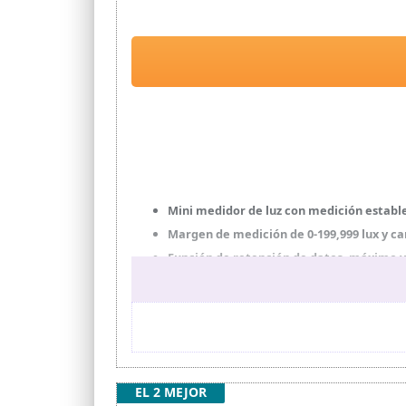
Mini medidor de luz con medición estable
Margen de medición de 0-199,999 lux y 
Función de retención de datos, máximo y
Cuando se mide en el modo MAX, el medi
que el valor actual
Unidad de medición es conmutable: lux o
EL 2 MEJOR