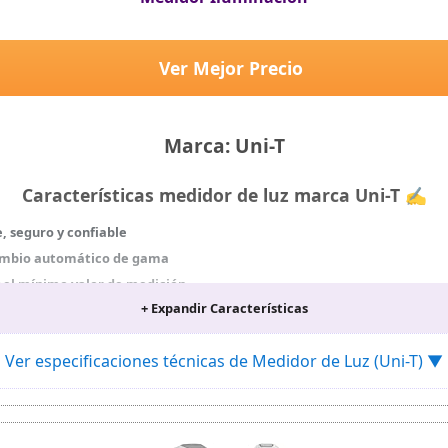
Ver Mejor Precio
Marca: Uni-T
Características medidor de luz marca Uni-T ✍
, seguro y confiable
cambio automático de gama
 el mínimo valor de medición
+ Expandir Características
dor sólo mostrará el valor mayor que el valor actual; cuando se mid
 FC
Ver especificaciones técnicas de Medidor de Luz (Uni-T) ▼