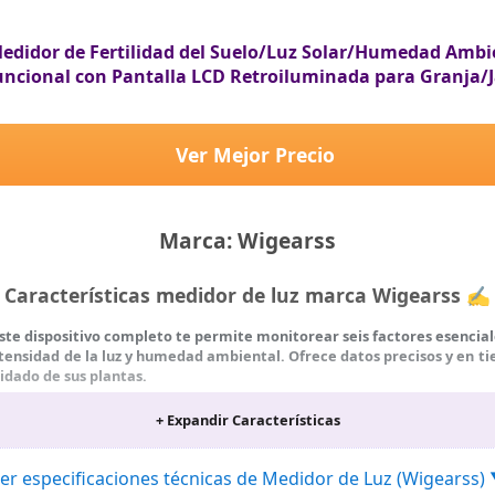
 Medidor de Fertilidad del Suelo/Luz Solar/Humedad Amb
uncional con Pantalla LCD Retroiluminada para Granja/
Ver Mejor Precio
Marca: Wigearss
Características medidor de luz marca Wigearss ✍
Este dispositivo completo te permite monitorear seis factores esencia
intensidad de la luz y humedad ambiental. Ofrece datos precisos y en t
idado de sus plantas.
Equipado con un avanzado sistema de doble sonda, fabricado con ma
+ Expandir Características
 y fiables. Solo inserta la sonda y espera unos segundos para obtener
ta con una pantalla LCD de alta definición, que asegura la visibilidad 
do ideal para su uso en interiores, exteriores o invernaderos.
er especificaciones técnicas de Medidor de Luz (Wigearss)