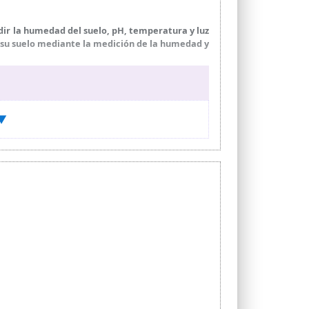
dir la humedad del suelo, pH, temperatura y luz
r su suelo mediante la medición de la humedad y
para mostrar y leer convenientemente parámetro
apidez y precisión el pH, la humedad y la
ermitirle saber cuándo regar, para controlar la
 ▼
s de manera más científica.
para leer los datos intuitivos, y obtendrá una
ar cualquier líquido. Al medir el suelo, si el
 de prueba de suelo y espere 10 minutos, de lo
r los datos a través de valores específicos y
ndiciones de su suelo. El diseño de la cabeza
a sin agacharse.
res. El instrumento de medición de plantas se
os a proporcionar a los clientes un servicio