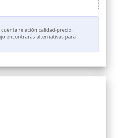
deros y plantas en macetas. No requiere conexión
alquier momento.
 botones de encendido y prueba. En 10 segundos
rolongar su vida útil.
o de 0 a 99% con resolución de 1% (sin datos de
uenta relación calidad-precio,
ajo encontrarás alternativas para
nsidad lumínica de 0 a 100000 Lux con resolución
ecisión).
mantenga presionado el botón de inicio hasta que
s debido a las diferencias en la profundidad de
uede mostrar lecturas diferentes debido a una