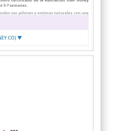
de 5-7 semanas.
odos sus pólenes y enzimas naturales con una
l más popular de la gama NZHC.
 sobre yogur, avena o batidos, o aplícala sobre
a para bebés menores de 12 meses.
ONEY CO) ▼
 exclusivamente en Nueva Zelanda, donde la
ños con fecha de caducidad en el envase.
 Sin Gluten y Sin OGM. Consulta con tu médico si