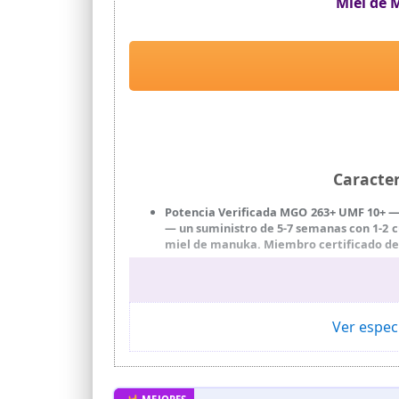
Miel de 
Caracte
Potencia Verificada MGO 263+ UMF 10+ — 
— un suministro de 5-7 semanas con 1-2 cu
miel de manuka. Miembro certificado de 
Para Familias, Niños y Bienestar Cotidia
aplícala sobre piel limpia como mascaril
Uso Versátil Todo el Año: Guarda el tarr
con agua caliente con limón, infusiones, 
Ver espec
Pureza de Nueva Zelanda — Sin Riesgo
importación de miel es ilegal. Tarro libr
Trazable Desde la Colmena — Sin Gluten, 