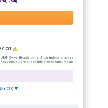
uda, 250g
NEY CO ✍
UMF 10+ verificada por análisis independientes
iños y cualquiera que se inicie en el consumo de
dos; úsala como edulcorante natural en cocina o
 meses; apta para niños mayores de 12 meses.
ialmente útil en los meses de invierno. Combina
ONEY CO) ▼
 exclusivamente en Nueva Zelanda, donde la
os.
on tu médico si estás embarazada, en período de