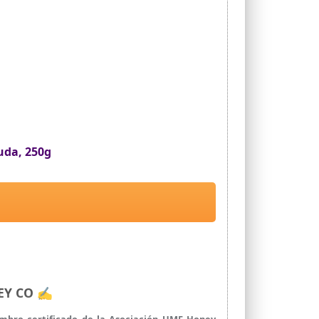
uda, 250g
NEY CO ✍
embro certificado de la Asociación UMF Honey