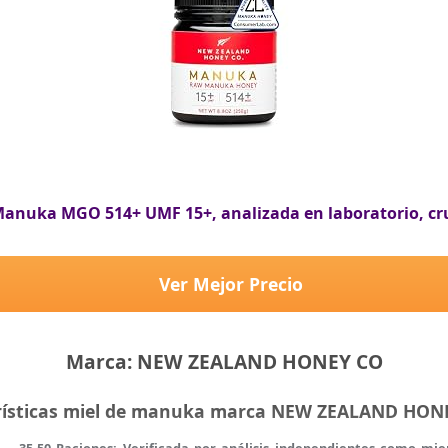
Manuka MGO 514+ UMF 15+, analizada en laboratorio, cr
Ver Mejor Precio
Marca: NEW ZEALAND HONEY CO
rísticas miel de manuka marca NEW ZEALAND HO
— 35-50 Raciones: Verificada por análisis independientes como mi