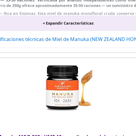
 tarro de 250g ofrece aproximadamente 35-50 raciones — un suministro 
 Rica en Enzimas: Esta miel de manuka monofloral cruda conserva t
l complejo con matices de caramelo. El grado MGO 514+ / UMF 15+ es e
+ Expandir Características
ñade a infusiones matutinas con limón, manzanilla o jengibre, vierte
rante 10-15 minutos. Especialmente útil en temporada de frío. No apt
ificaciones técnicas de Miel de Manuka (NEW ZEALAND H
 de Adulteración: Recolectada, cosechada, envasada y analizada
e de BPA y reciclable PETE. Sin refrigeración — calidad mantenida 2+ a
Sin OGM: Certificados de análisis disponibles a petición. Esta miel es
ncia o tomando medicamentos.