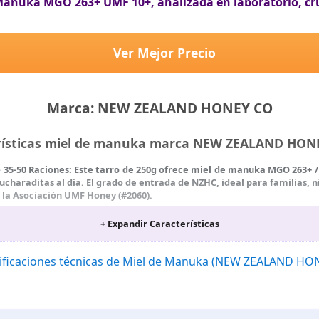
Manuka MGO 263+ UMF 10+, analizada en laboratorio, cr
Ver Mejor Precio
Marca: NEW ZEALAND HONEY CO
rísticas miel de manuka marca NEW ZEALAND HO
35-50 Raciones: Este tarro de 250g ofrece miel de manuka MGO 263+ / 
charaditas al día. El grado de entrada de NZHC, ideal para familias, n
la Asociación UMF Honey (#2060).
no: Añade a infusiones de manzanilla o jengibre, yogur, avena o bati
+ Expandir Características
la nutritiva durante 10-15 minutos. No apta para bebés menores de 12
o en la despensa, en el escritorio o en la bolsa del gimnasio — espec
yogur, avena, batidos y jengibre.
ificaciones técnicas de Miel de Manuka (NEW ZEALAND H
 de Adulteración: Recolectada, cosechada, envasada y analizada
e de BPA y reciclable PETE. Sin refrigeración — calidad mantenida 2+ añ
Sin OGM: Certificados de análisis disponibles a petición. Consulta c