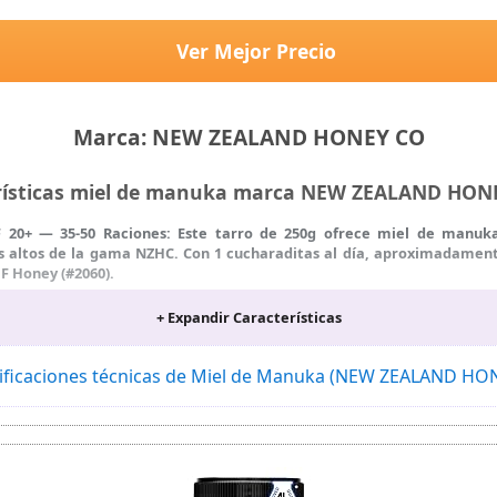
Ver Mejor Precio
Marca: NEW ZEALAND HONEY CO
rísticas miel de manuka marca NEW ZEALAND HO
0+ — 35-50 Raciones: Este tarro de 250g ofrece miel de manuka 
 altos de la gama NZHC. Con 1 cucharaditas al día, aproximadament
F Honey (#2060).
 Esta miel de manuka monofloral cruda conserva todos sus pólenes y 
+ Expandir Características
ramelo. El MGO 829+ / UMF 20+ es uno de los grados más altos de la
cotidiana de bienestar.
 Añade a infusiones matutinas, yogur, avena o batidos; o aplícala sobr
ificaciones técnicas de Miel de Manuka (NEW ZEALAND H
leo y cetogénicas. No apta para bebés menores de 12 meses.
 de Adulteración: Recolectada, cosechada, envasada y analizada
e de BPA y reciclable PETE. Sin refrigeración — calidad mantenida 2+ añ
Sin OGM: Certificados de análisis disponibles a petición. Consulta c