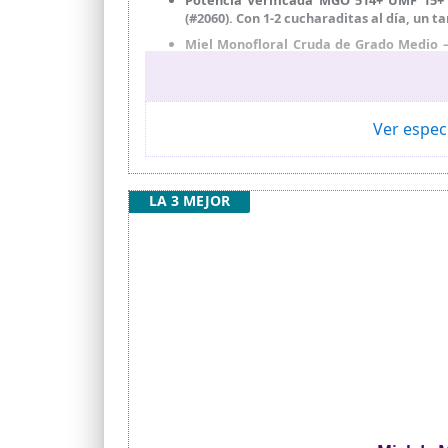
(#2060). Con 1-2 cucharaditas al día, un
Miel Monofloral Cruda de Grado Medio —
textura rica y cremosa y un sabor herba
Para Familias y Amantes del Bienestar: A
piel limpia como mascarilla nutritiva du
Ver espec
Pureza de Nueva Zelanda — Sin Riesgo
importación de miel es ilegal. Tarro libr
Trazable Desde la Colmena — Sin Gluten, 
estás embarazada, en período de lacta
LA 3 MEJOR