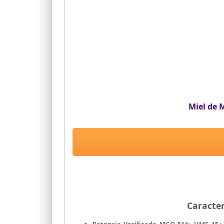
Miel de 
Caracte
Potencia Verificada MGO 514+ UMF 15+ 