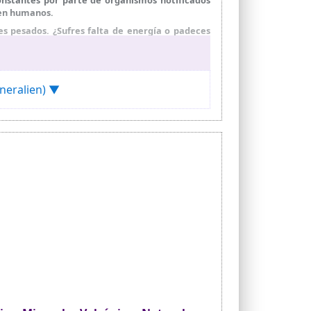
 en humanos.
s pesados. ¿Sufres falta de energía o padeces
stado.
curio, cadmio, aluminio y cromo.
zada sin aditivos, sin aromas y sin colorantes.
ineralien) ▼
consumo humano.