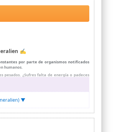
neralien ✍
onstantes por parte de organismos notificados
 en humanos.
s pesados. ¿Sufres falta de energía o padeces
stado.
curio, cadmio, aluminio y cromo.
zada sin aditivos, sin aromas y sin colorantes.
ineralien) ▼
consumo humano.