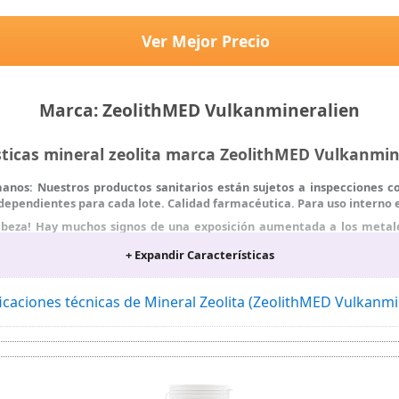
Ver Mejor Precio
Marca: ZeolithMED Vulkanmineralien
sticas mineral zeolita marca ZeolithMED Vulkanmi
manos: Nuestros productos sanitarios están sujetos a inspecciones c
ndependientes para cada lote. Calidad farmacéutica. Para uso interno
 cabeza! Hay muchos signos de una exposición aumentada a los metale
cación con el producto sanitario natural ZeolithMED puede aliviar tu e
+ Expandir Características
lithMED ha demostrado desintoxicar el cuerpo de: níquel, plomo, mer
olita 100 % pura procedente de los Cárpatos. Ni más ni menos. Garanti
icaciones técnicas de Mineral Zeolita (ZeolithMED Vulkanm
al para un estilo de vida sano y consciente.
e los productos sanitarios más favorables aptos y aprobados para el 