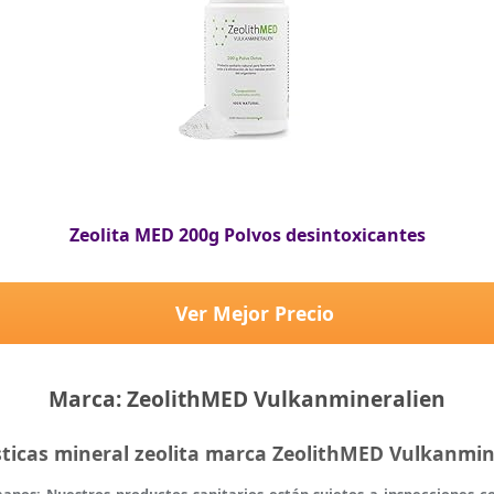
Zeolita MED 200g Polvos desintoxicantes
Ver Mejor Precio
Marca: ZeolithMED Vulkanmineralien
sticas mineral zeolita marca ZeolithMED Vulkanmi
manos: Nuestros productos sanitarios están sujetos a inspecciones c