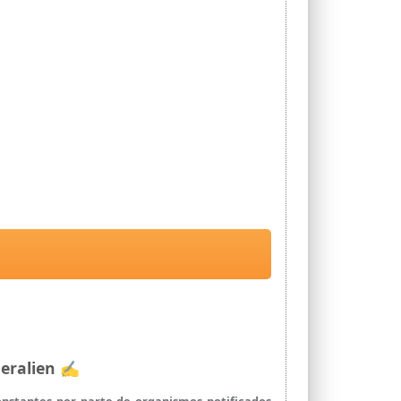
neralien ✍
onstantes por parte de organismos notificados