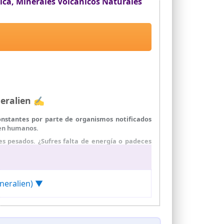
ica, Minerales Volcánicos Naturales
neralien ✍
onstantes por parte de organismos notificados
 en humanos.
s pesados. ¿Sufres falta de energía o padeces
stado.
l de montmorillonita, que puede tener un efecto
ineralien) ▼
curio, cadmio, aluminio y cromo.
zada sin aditivos, sin aromas y sin colorantes.
consumo humano.