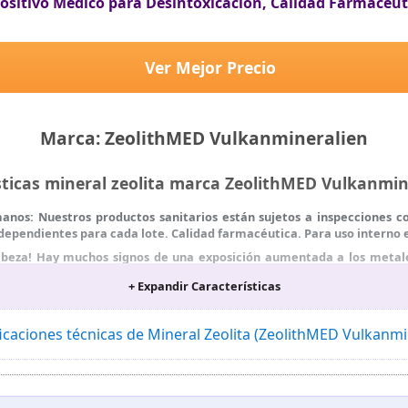
positivo Médico para Desintoxicación, Calidad Farmacéut
Ver Mejor Precio
Marca: ZeolithMED Vulkanmineralien
sticas mineral zeolita marca ZeolithMED Vulkanmi
manos: Nuestros productos sanitarios están sujetos a inspecciones c
ndependientes para cada lote. Calidad farmacéutica. Para uso interno
 cabeza! Hay muchos signos de una exposición aumentada a los metale
cación con el producto sanitario natural ZeolithMED puede aliviar tu e
+ Expandir Características
nsible: la característica especial de la Bentonit es su película de ge
al sensible
icaciones técnicas de Mineral Zeolita (ZeolithMED Vulkanm
lithMED ha demostrado desintoxicar el cuerpo de: níquel, plomo, mer
olita 100 % pura procedente de los Cárpatos. Ni más ni menos. Garanti
al para un estilo de vida sano y consciente.
e los productos sanitarios más favorables aptos y aprobados para el 