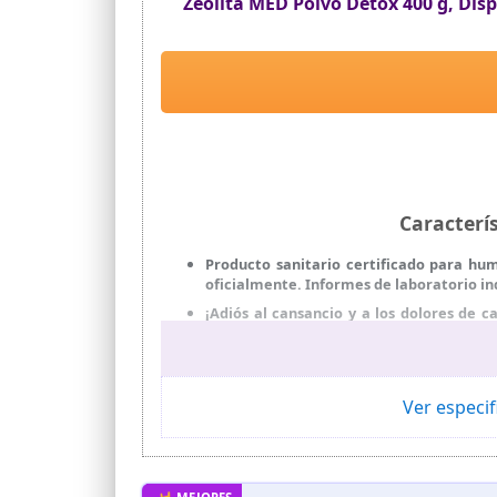
Zeolita MED Polvo Detox 400 g, Dis
Caracterí
Producto sanitario certificado para hu
oficialmente. Informes de laboratorio i
¡Adiós al cansancio y a los dolores de
dolores regulares? Una cura de desintoxi
Ideal para un tracto gastrointestinal se
calmante sobre la mucosa gastrointestin
Ver especif
Desintoxicación de metales pesados: Zeo
Absolutamente natural: Zeolith clinoptil
También es 100 % vegana y sin gluten. Ide
La mejor relación calidad-precio: uno d