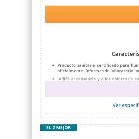
Caracterí
Producto sanitario certificado para hu
oficialmente. Informes de laboratorio i
¡Adiós al cansancio y a los dolores de
dolores regulares? Una cura de desintoxi
Desintoxicación de metales pesados: Zeo
Absolutamente natural: Zeolith clinoptil
Ver especif
También es 100 % vegana y sin gluten. Ide
La mejor relación calidad-precio: uno d
EL 2 MEJOR