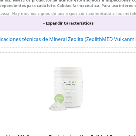
ndependientes para cada lote. Calidad farmacéutica. Para uso interno
 cabeza! Hay muchos signos de una exposición aumentada a los metale
cación con el producto sanitario natural ZeolithMED puede aliviar tu e
+ Expandir Características
lithMED ha demostrado desintoxicar el cuerpo de: níquel, plomo, mer
olita 100 % pura procedente de los Cárpatos. Ni más ni menos. Garanti
icaciones técnicas de Mineral Zeolita (ZeolithMED Vulkanm
al para un estilo de vida sano y consciente.
e los productos sanitarios más favorables aptos y aprobados para el 