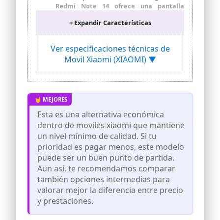
Redmi Note 14 ofrece una pantalla
AMOLED de 6.67" con resolución FHD+
+ Expandir Características
que asegura colores vibrantes y detalles
impresionantes. Con una frecuencia de
actualización de hasta 120 Hz y un brillo
Ver especificaciones técnicas de
máximo de 1,800 nits, disfrutarás de una
Movil Xiaomi (XIAOMI) ▼
experiencia fluida y clara incluso bajo la
luz directa del sol
Captura el Mundo con Detalle y
Creatividad. La cámara principal de 108
MP del Redmi Note 14, con estabilización
óptica (OIS) y un sensor de 1/1.67",
Esta es una alternativa económica
asegura fotos ultra nítidas en cualquier
dentro de moviles xiaomi que mantiene
condición. Su zoom sin pérdida de 3x y el
Modo Nocturno Ultra-Sense te permiten
un nivel mínimo de calidad. Si tu
capturar hasta los mínimos detalles,
prioridad es pagar menos, este modelo
incluso en situaciones de poca luz
puede ser un buen punto de partida.
Las capacidades de inteligencia artificial
Aun así, te recomendamos comparar
integradas optimizan automáticamente
también opciones intermedias para
las tomas, ajustando el enfoque, el color
valorar mejor la diferencia entre precio
y la iluminación para que cada foto sea
perfecta. Completa la experiencia con
y prestaciones.
una cámara frontal de 20 MP, ideal para
selfies impresionantes