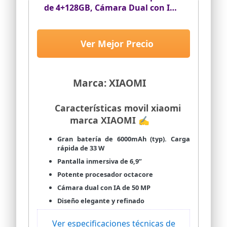
de 4+128GB, Cámara Dual con IA
de 50 MP, Pantalla inmersiva de
6,9" 120 Hz, Potente procesador
octacore, Carga rápida de 33W,
Ver Mejor Precio
Cargador no Incluido, Negro
(Versión ES)
Marca: XIAOMI
Características movil xiaomi
marca XIAOMI ✍
Gran batería de 6000mAh (typ). Carga
rápida de 33 W
Pantalla inmersiva de 6,9”
Potente procesador octacore
Cámara dual con IA de 50 MP
Diseño elegante y refinado
Ver especificaciones técnicas de