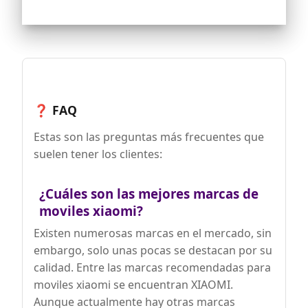
Fluidez y Eficiencia Energética. Equipado
con el procesador MediaTek Helio G99-
Ultra, fabricado en un proceso de alta
eficiencia energética, el Redmi Note 14
garantiza un rendimiento superior tanto
para el trabajo diario como para el
gaming ocasional
Energía para Todo el Día. Con una
❓ FAQ
batería de 5,500 mAh, el Redmi Note 14
ofrece autonomía suficiente para todo
Estas son las preguntas más frecuentes que
el día, incluso con un uso intensivo.
suelen tener los clientes:
Además, la tecnología TurboCharge de
33 W permite cargar rápidamente el
dispositivo, asegurando que nunca te
¿Cuáles son las mejores marcas de
quedes sin energía. Ya sea para
maratones de series, largas
moviles xiaomi?
videollamadas o gaming, esta batería
está diseñada para acompañarte en tu
Existen numerosas marcas en el mercado, sin
día a día
embargo, solo unas pocas se destacan por su
calidad. Entre las marcas recomendadas para
moviles xiaomi se encuentran XIAOMI.
Aunque actualmente hay otras marcas