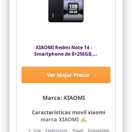
XIAOMI Redmi Note 14 -
Smartphone de 8+256GB,
Pantalla de 6.67" AMOLED FHD+
120Hz, MediaTek Helio G99-Ultra,
cámara de 108MP, TurboCharge
Ver Mejor Precio
33W, 5500 mAh, Cargador no
Incluido, Negro (Versión ES)
Marca: XIAOMI
Características movil xiaomi
marca XIAOMI ✍
Una Experiencia Visual Inigualable.