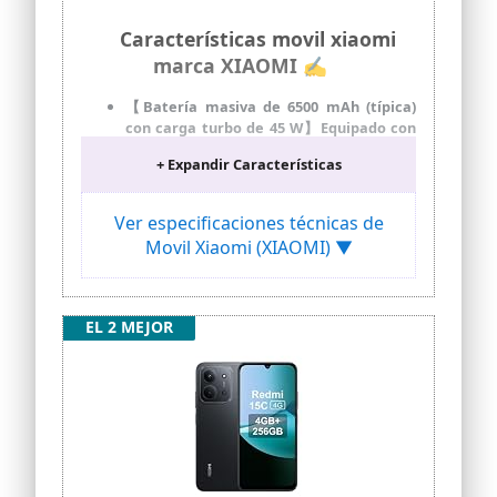
Características movil xiaomi
marca XIAOMI ✍
【Batería masiva de 6500 mAh (típica)
con carga turbo de 45 W】Equipado con
una batería de silicio-carbono
+ Expandir Características
ultragrande con una densidad de
energía excepcionalmente alta, el
dispositivo sigue siendo delgado y liviano
Ver especificaciones técnicas de
【Resistencia al agua y al polvo IP64】
Movil Xiaomi (XIAOMI) ▼
REDMI Note 15 admite resistencia al
agua y al polvo IP64, lo que proporciona
una protección eficaz contra
salpicaduras, polvo u otras situaciones
EL 2 MEJOR
esperadas, maneja fácilmente las
situaciones del día a día con facilidad
【Sistema de cámara súper clara de 108
MP】Cámara súper clara de 108 MP,
captura una amplia gama de luces y
sombras, incluso en configuraciones de
poca luz o alto contraste