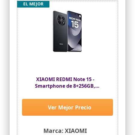
EL MEJOR
XIAOMI REDMI Note 15 -
Smartphone de 8+256GB,
Pantalla AMOLED FHD+ de 6,77",
MediaTek Helio G100-Ultra,
cámara de 108MP, batería de 6000
Ver Mejor Precio
mAh, Cargador no Incluido,
Negro (Versión ES)
Marca: XIAOMI