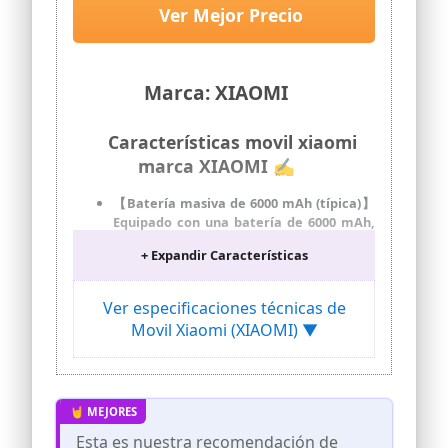
Ver Mejor Precio
Marca: XIAOMI
Características movil xiaomi
marca XIAOMI ✍
【Batería masiva de 6000 mAh (típica)】
Equipado con una batería de 6000 mAh,
brinda energía de larga duración para
+ Expandir Características
que puedas seguir adelante todo el día
sin preocupaciones
【Resistencia al agua y al polvo IP64】
Ver especificaciones técnicas de
REDMI Note 15 admite resistencia al
Movil Xiaomi (XIAOMI) ▼
agua y al polvo IP64, lo que proporciona
una protección eficaz contra
salpicaduras, polvo u otras situaciones
esperadas, maneja fácilmente las
situaciones del día a día con facilidad
【Sistema de cámara súper clara de 108
Esta es nuestra recomendación de