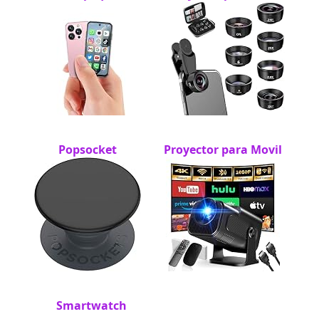
Popsocket
Proyector para Movil
Smartwatch