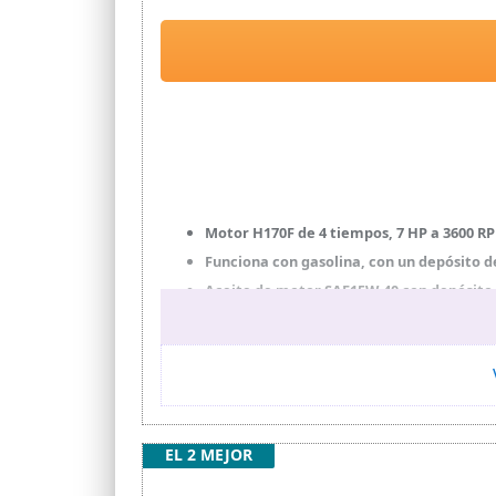
Motor H170F de 4 tiempos, 7 HP a 3600 RP
Funciona con gasolina, con un depósito 
Aceite de motor SAE15W-40 con depósito 
Cuenta con 1 velocidad hacia adelante y 
Equipado con ruedas 400x7 y un ancho de 
EL 2 MEJOR