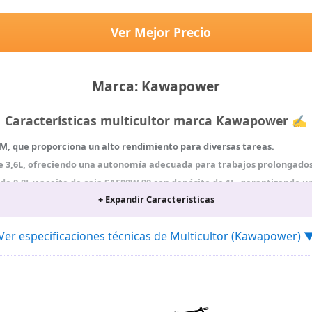
Ver Mejor Precio
Marca: Kawapower
Características multicultor marca Kawapower ✍
M, que proporciona un alto rendimiento para diversas tareas.
de 3,6L, ofreciendo una autonomía adecuada para trabajos prolongados
de 0,8L y aceite de caja SAE80W-90 con depósito de 1L, garantizando 
+ Expandir Características
1 hacia atrás, lo que permite un manejo simple y práctico.
trabajo de 58 cm, ideal para trabajos en espacios reducidos.
Ver especificaciones técnicas de Multicultor (Kawapower) 