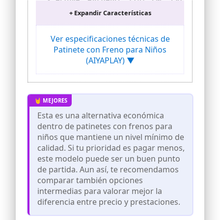
patinete infantil permite regular el
+ Expandir Características
manillar en 4 posiciones (73-89 cm),
adaptándose al crecimiento de niños de
3 a 8 años. Su estructura metálica es
Ver especificaciones técnicas de
resistente y soporta hasta 50 kg de peso
Patinete con Freno para Niños
RUEDAS LUMINOSAS: Este patinete para
(AIYAPLAY) ▼
niños cuenta con ruedas que se iluminan
con cada giro sin necesidad de pilas,
gracias a su sistema magnético, creando
un efecto brillante y divertido en cada
paseo
CONDUCCIÓN SUAVE Y SEGURA: Con
Esta es una alternativa económica
ruedas grandes de 145 mm y
dentro de patinetes con frenos para
rodamientos ABEC-7, el patinete con
niños que mantiene un nivel mínimo de
luces ofrece desplazamientos cómodos y
calidad. Si tu prioridad es pagar menos,
fluidos, absorbiendo mejor las
irregularidades del terreno
este modelo puede ser un buen punto
de partida. Aun así, te recomendamos
DOBLE FRENO DE SEGURIDAD: El patinete
de 2 ruedas está equipado con freno
comparar también opciones
posterior y freno de mano, lo que
intermedias para valorar mejor la
proporciona mayor control de la
diferencia entre precio y prestaciones.
velocidad y garantiza paradas rápidas y
seguras en cualquier momento