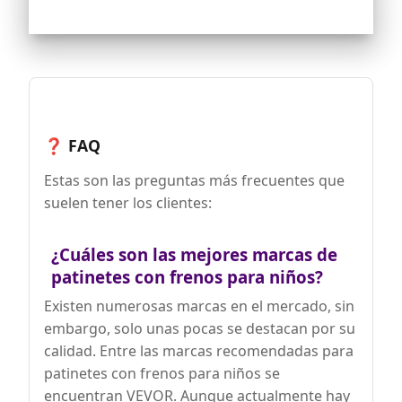
PLEGABLE Y PRÁCTICO: El diseño plegable
del patinete facilita su transporte y
almacenamiento, e incluye soporte
lateral integrado para estacionarlo de
pie. Medidas totales: 73x36x73-89 cm
(LxANxAL). Medidas plegado: 68x12x23
cm (LxANxAL)
❓ FAQ
Estas son las preguntas más frecuentes que
suelen tener los clientes:
¿Cuáles son las mejores marcas de
patinetes con frenos para niños?
Existen numerosas marcas en el mercado, sin
embargo, solo unas pocas se destacan por su
calidad. Entre las marcas recomendadas para
patinetes con frenos para niños se
encuentran VEVOR. Aunque actualmente hay