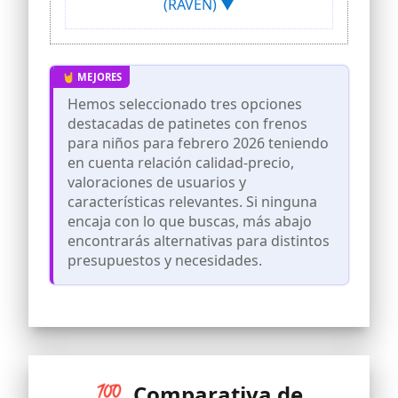
(RAVEN) ▼
Ajuste de altura de 4 niveles del manillar
desde el suelo (72 cm/76,5 cm/81,5
cm/86,5 cm), manillar ajustable en
altura con tablero (64 cm/68,5 cm/73,5
cm/78,5 cm)
Cómodo freno trasero, freno de mano,
Hemos seleccionado tres opciones
plegable, superficie antideslizante,
destacadas de patinetes con frenos
soporte lateral
para niños para febrero 2026 teniendo
Peso máximo del usuario: 80 kg
en cuenta relación calidad-precio,
valoraciones de usuarios y
características relevantes. Si ninguna
encaja con lo que buscas, más abajo
encontrarás alternativas para distintos
presupuestos y necesidades.
💯 Comparativa de