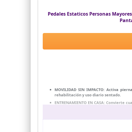
Pedales Estaticos Personas Mayores 
Panta
MOVILIDAD SIN IMPACTO: Activa piernas
rehabilitación y uso diario sentado.
ENTRENAMIENTO EN CASA: Convierte cualq
casa sin ocupar espacio ni complicacione
PROGRESO A TU RITMO: Ajusta el esfuerzo
AHORA y recupera movilidad cada día
CÓMODO Y VERSÁTIL: Úsalo frente a la s