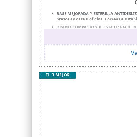
BASE MEJORADA Y ESTERILLA ANTIDESLIZA
brazos en casa u oficina. Correas ajustab
DISEÑO COMPACTO Y PLEGABLE: FÁCIL DE T
mesa o junto al sofá y guardarlo sin ocup
PANTALLA LCD CON 5 FUNCIONES – La pant
quinta función, SCAN, alterna automátic
Ve
RESISTENCIA AJUSTABLE Y MOVIMIENTO BI
delante o hacia atrás, adaptando el ejerci
IDEAL PARA REHABILITACIÓN Y BIENESTAR
fortalecen la musculatura con un uso reg
EL 3 MEJOR