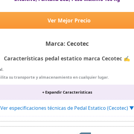
Ver Mejor Precio
Marca: Cecotec
Características pedal estatico marca Cecotec ✍
l.
lita su transporte y almacenamiento en cualquier lugar.
+ Expandir Características
tra: tiempo, velocidad, calorías, distancia, modo y rpm.
lmente para adaptar el entrenamiento a las condiciones de cada uno.
Ver especificaciones técnicas de Pedal Estatico (Cecotec) ▼