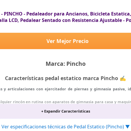
- PINCHO - Pedaleador para Ancianos, Bicicleta Estatica
lla LCD, Pedalear Sentado con Resistencia Ajustable - Po
Ver Mejor Precio
Marca: Pincho
Características pedal estatico marca Pincho ✍
 y articulaciones con ejercitador de piernas y gimnasia pasiva, 
uier rincón en rutina con aparatos de gimnasia para casa y maquina
s.
+ Expandir Características
 con pedales bicicleta estatica y disfruta de bici estática para car
Ver especificaciones técnicas de Pedal Estatico (Pincho) ▼
illa o en el sofá como bicicleta sentado sofa, un aparato ejercici