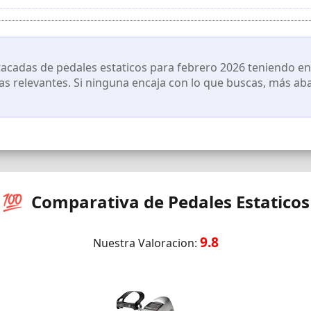
scansas.
ranquilidad, cobertura legal de 3 años y respaldo Amazon; ideal p
ncia.
cadas de pedales estaticos para febrero 2026 teniendo en 
cas relevantes. Si ninguna encaja con lo que buscas, más ab
💯 Comparativa de Pedales Estaticos
9.8
Nuestra Valoracion: