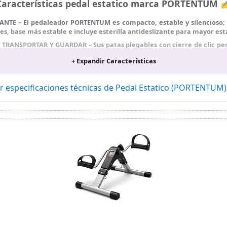
Características pedal estatico marca PORTENTUM 
NTE – El pedaleador PORTENTUM es compacto, estable y silencioso;
les, base más estable e incluye esterilla antideslizante para mayor es
RANSPORTAR Y GUARDAR – Sus patas plegables con cierre de clic per
ar espacio. Una opción práctica y estable de ejercicio en casa para cu
+ Expandir Características
alla muestra 4 métricas clave: TIME, CALORIES, COUNT(vueltas de la 
amente entre ellas para un seguimiento sencillo y completo.
r especificaciones técnicas de Pedal Estatico (PORTENTUM
DIRECCIONAL – En estos pedales estaticos PORTENTUM regulas la in
cio a tu nivel físico o a programas de rehabilitación.
 DIARIO – Los pedales estaticos personas mayores favorecen la c
ular. Un apoyo eficaz para mantener la actividad física y cuidar tu sa