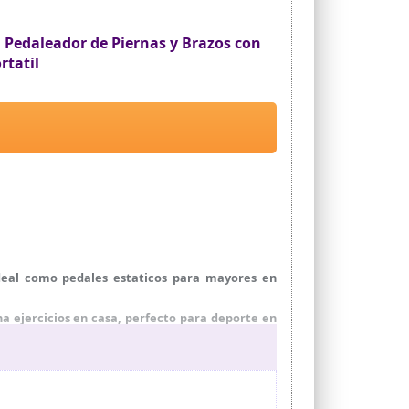
, Pedaleador de Piernas y Brazos con
rtatil
ideal como pedales estaticos para mayores en
 ejercicios en casa, perfecto para deporte en
dio en casa suave y constante. AÑADE AL CARRITO
o en casa práctico para activar circulación y