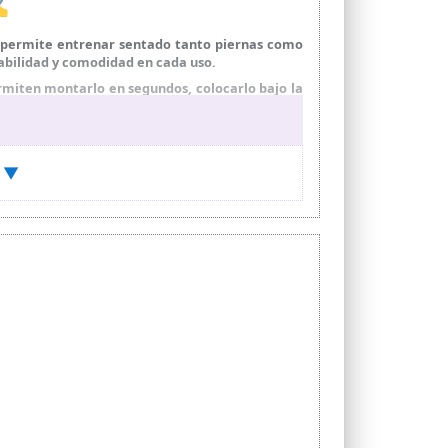
✍
 permite entrenar sentado tanto piernas como
tabilidad y comodidad en cada uso.
miten montarlo en segundos, colocarlo bajo la
alquier edad.
sesión) y R.P.M (revoluciones por minuto). La
) ▼
tensidad con un pomo grande y pedaleas hacia
irculación, ayudan a mantener la movilidad y
lud practicando deporte en casa.