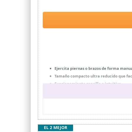
Ejercita piernas o brazos de forma manua
Tamaño compacto ultra reducido que faci
Funcionamiento sencillo e intuitivo.
Pantalla LCD de alta visibilidad que mues
Niveles de resistencia regulables manua
EL 2 MEJOR