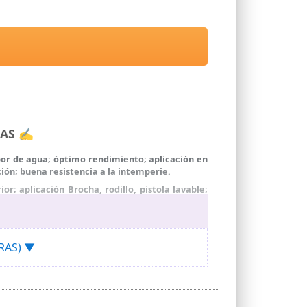
RAS ✍
apor de agua; óptimo rendimiento; aplicación en
ión; buena resistencia a la intemperie.
r; aplicación Brocha, rodillo, pistola lavable;
uy porosas diluye la primera capa al 10-20%. 2;
 y resto de suciedad. 4; en superficies débiles o
URAS) ▼
agua, respetando el medio ambiente.