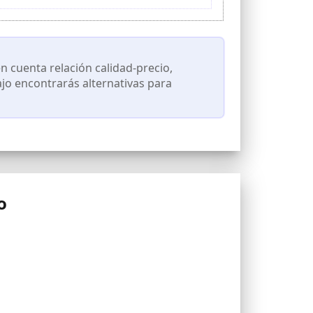
gua, respetando el medio ambiente.
os colores pueden presentar ligeras variaciones
 cuenta relación calidad-precio,
ajo encontrarás alternativas para
o