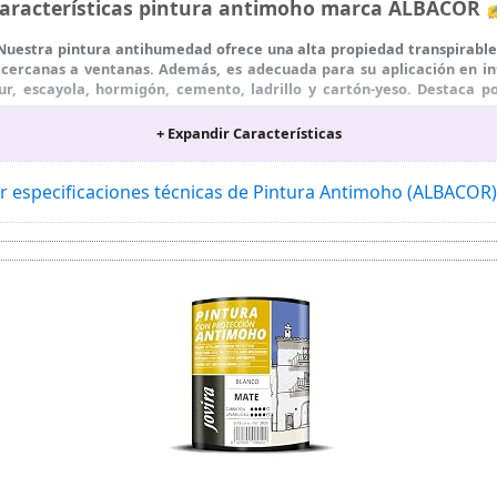
aracterísticas pintura antimoho marca ALBACOR
stra pintura antihumedad ofrece una alta propiedad transpirable, 
ercanas a ventanas. Además, es adecuada para su aplicación en int
 escayola, hormigón, cemento, ladrillo y cartón-yeso. Destaca por
+ Expandir Características
nto para profesionales como para uso particular, se aplica fácilment
era capa, y aplicar una segunda capa pura o diluida en un 5% de 
r especificaciones técnicas de Pintura Antimoho (ALBACOR
a de superficies pintadas al aire libre durante mucho tiempo gracia
otras condiciones climáticas adversas.
olor más popular para paredes y techos interiores. Nuestra pintura 
iempo y problemas al garantizar una cobertura uniforme y de calidad.
cado en España, se somete a rigurosos controles de calidad y ofr
ados por una gran calidad y una garantía confiable para nuestros clie