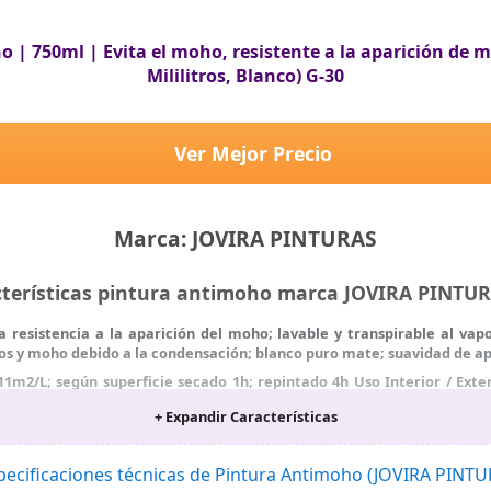
| 750ml | Evita el moho, resistente a la aparición de m
Mililitros, Blanco) G-30
Ver Mejor Precio
Marca: JOVIRA PINTURAS
cterísticas pintura antimoho marca JOVIRA PINTU
ma resistencia a la aparición del moho; lavable y transpirable al va
os y moho debido a la condensación; blanco puro mate; suavidad de apl
1m2/L; según superficie secado 1h; repintado 4h Uso Interior / Exterio
o olor; no amarillea; utilizable como fondo y acabado
+ Expandir Características
y mezcla bien el producto antes de su utilización; en superficies m
encia de la superficie a tratar. 3; limpia la superficie eliminando po
dor al Agua ref. 3332 antes de pintar.
pecificaciones técnicas de Pintura Antimoho (JOVIRA PINT