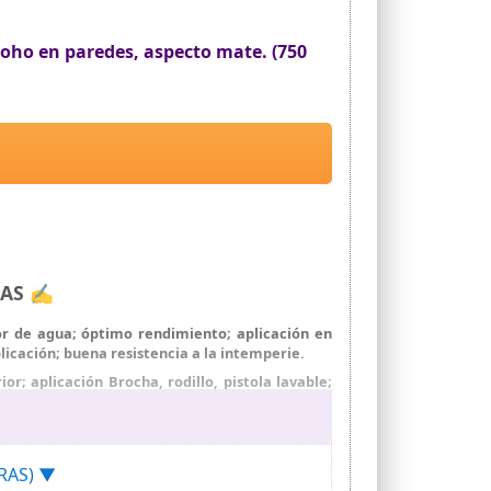
oho en paredes, aspecto mate. (750
RAS ✍
por de agua; óptimo rendimiento; aplicación en
icación; buena resistencia a la intemperie.
r; aplicación Brocha, rodillo, pistola lavable;
uy porosas diluye la primera capa al 10-20%. 2;
lvo, moho y resto de suciedad. 4; en superficies
URAS) ▼