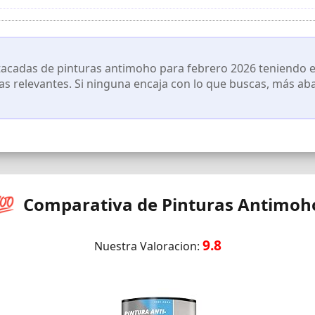
ura. 6; respeta los tiempos de secado. 7; limpia los utensilios con a
libración y tipo de pantalla utilizada (ordenador, móvil, tablet), l
acadas de pinturas antimoho para febrero 2026 teniendo en
cas relevantes. Si ninguna encaja con lo que buscas, más ab
💯 Comparativa de Pinturas Antimoh
9.8
Nuestra Valoracion: