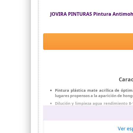
JOVIRA PINTURAS Pintura Antimoho 
Cara
Pintura plástica mate acrílica de ópti
lugares propensos a la aparición de hong
Dilución y limpieza agua rendimiento 8-1
óptimo blancura; resistente al moho; baj
MODO DE EMPLEO 1; diluye con agua al 5% 
elimina la pintura vieja y con mala adher
débiles o pulverulentas, imprima con Fija
Ver es