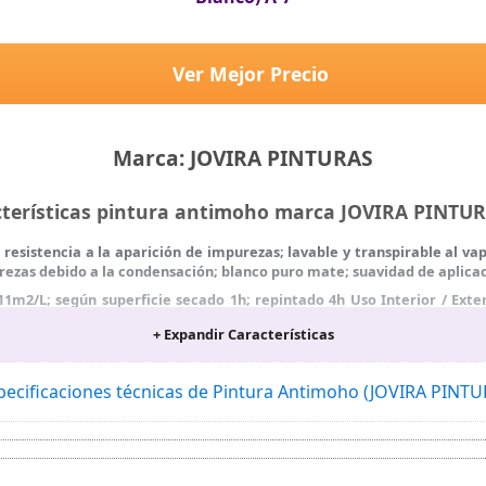
Ver Mejor Precio
Marca: JOVIRA PINTURAS
cterísticas pintura antimoho marca JOVIRA PINTU
a resistencia a la aparición de impurezas; lavable y transpirable al v
rezas debido a la condensación; blanco puro mate; suavidad de aplicac
1m2/L; según superficie secado 1h; repintado 4h Uso Interior / Exterio
des; bajo olor; no amarillea; utilizable como fondo y acabado
+ Expandir Características
y mezcla bien el producto antes de su utilización; en superficies m
ncia de la superficie a tratar. 3; limpia la superficie eliminando polvo
a ref. 3332 antes de pintar.
pecificaciones técnicas de Pintura Antimoho (JOVIRA PINT
tura. 6; respeta los tiempos de secado. 7; limpia los utensilios con 