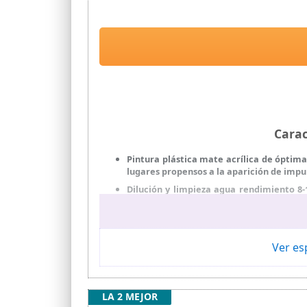
Cara
Pintura plástica mate acrílica de óptim
lugares propensos a la aparición de impu
Dilución y limpieza agua rendimiento 8-1
óptimo blancura; resistente a las humeda
MODO DE EMPLEO 1; diluye con agua al 5% 
elimina la pintura vieja y con mala adhere
pulverulentas, imprima con Fijador al Agu
Ver es
5; recomendamos aplicar dos capas de pin
LA 2 MEJOR