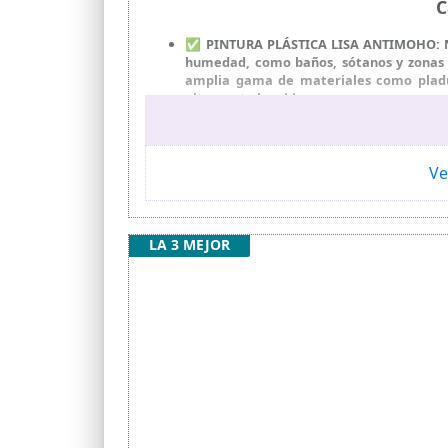
C
✅ PINTURA PLÁSTICA LISA ANTIMOHO: Nue
humedad, como baños, sótanos y zonas c
amplia gama de materiales como pladur,
altamente lavable.
✅ FÁCIL APLICACIÓN: Nuestra pintura, ta
diluir en agua un 10-15% para la prim
garantizamos excelentes resultados.
Ve
✅ RESISTENCIA A LA INTEMPERIE: Disfrut
duradera contra la lluvia, la luz solar y 
✅ COBERTURA UNIFORME: El blanco es el c
LA 3 MEJOR
acabado mate sin rayas, lo que ahorra t
✅ CALIDAD GARANTIZADA: ALBACOR, fabri
cargas. Nuestros productos están respald