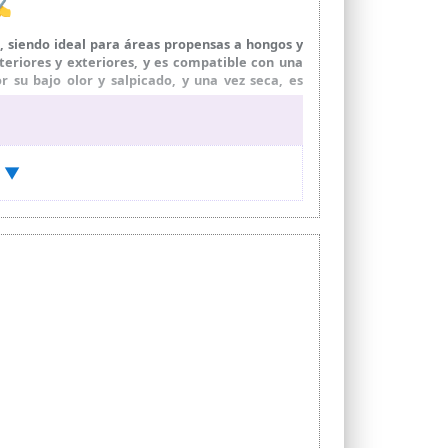
 ✍
siendo ideal para áreas propensas a hongos y
eriores y exteriores, y es compatible con una
 su bajo olor y salpicado, y una vez seca, es
e con rodillo, brocha o pistola. Se recomienda
agua. Con un rendimiento óptimo de 8-9 m²/L,
) ▼
s a nuestra pintura que ofrece una protección
de pared blanca de alta calidad proporciona un
ece un equilibrio excepcional de pigmentos y
ntes.