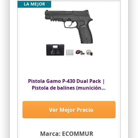
LA MEJOR
Pistola Gamo P-430 Dual Pack |
Pistola de balines (munición
Dual: perdigones y Bolas BB's) de
hasta 150 m/s semiautomática
(CO2) - 3.5 Julios
Ver Mejor Precio
Marca: ECOMMUR