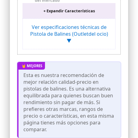
del mercado
Velocidad de salida 75 m/s (240 fps).
+ Expandir Características
Potencia < 3,5 julios.
Cargador: 200 bolas acero calibre 4,5
Ver especificaciones técnicas de
BBS. +13 bolas carga rapida. Sistema de
carga por muelle. Peso: 450gr. Longitud:
Pistola de Balines (Outletdel ocio)
216 mm
▼
Funda portabalines, de diseño exclusivo,
con trabilla para colgar en el cinturon y
doble compartimento interno. Medidas
de la funda: 13 cm x 6,5 cm
Incluye tambien 350 balines acero BBS.
Esta es nuestra recomendación de
Envio desde España (Zaragoza). Garantia
mejor relación calidad-precio en
nacional.
pistolas de balines. Es una alternativa
equilibrada para quienes buscan buen
rendimiento sin pagar de más. Si
prefieres otras marcas, rangos de
precio o características, en esta misma
página tienes más opciones para
comparar.