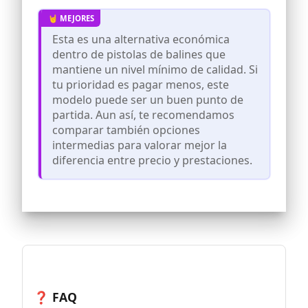
diseño exclusivo con trabilla para colgar
en el cinturon y doble compartimento
interno. Medidas de la funda: 13 cm x 6,5
cm
Esta es una alternativa económica
dentro de pistolas de balines que
Incluye tambien 350 balines acero BBS y
5 botellas de CO2 extras. Envio desde
mantiene un nivel mínimo de calidad. Si
España (Zaragoza), garantia nacional.
tu prioridad es pagar menos, este
modelo puede ser un buen punto de
partida. Aun así, te recomendamos
comparar también opciones
intermedias para valorar mejor la
diferencia entre precio y prestaciones.
❓ FAQ