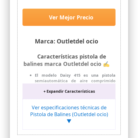
Balines + Bombonas co2.
23054/29318/13275
Ver Mejor Precio
Marca: Outletdel ocio
Características pistola de
balines marca Outletdel ocio ✍
El modelo Daisy 415 es una pistola
semiautomática de aire comprimido
alimentada por bombonas de CO2 de 12
+ Expandir Características
gramos
Velocidad de salida 495 fps / 153 ms.
Potencia: 3,0 julios
Ver especificaciones técnicas de
Cargador: 21 bbs (bolas 4,4mm).
Pistola de Balines (Outletdel ocio)
Alimentación: Bombonas CO2. Peso: 460
▼
gr. Longitud: 218 mm
Funda de nylon portabombonas, de