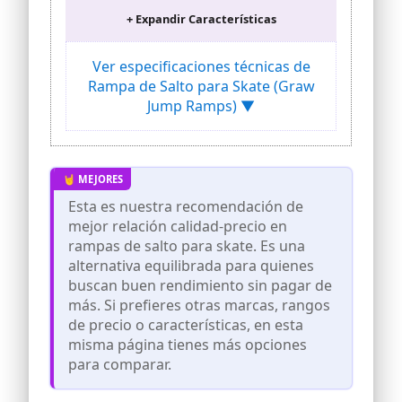
haya de 15 mm de espesor, ligera, sólida
+ Expandir Características
y robusta
Los patines de goma premontados
Ver especificaciones técnicas de
garantizan que la rampa de patinaje no
se deslice cuando saltes o aterrizas
Rampa de Salto para Skate (Graw
Jump Ramps) ▼
El borde de acero premontado minimiza
el desgaste de la placa de madera y
mejora la estabilidad
Dimensiones compactas para facilitar el
transporte y transporte de la rampa
Longitud: 85 cm. Altura: 25 cm. Ancho: 40
Esta es nuestra recomendación de
cm. Peso: 4 kg
mejor relación calidad-precio en
rampas de salto para skate. Es una
alternativa equilibrada para quienes
buscan buen rendimiento sin pagar de
más. Si prefieres otras marcas, rangos
de precio o características, en esta
misma página tienes más opciones
para comparar.