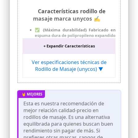
Características rodillo de
masaje marca unycos ✍
✅ {Máxima durabilidad} Fabricado en
espuma dura de polipropileno expandido
(EPP) de alta calidad, el rodillo es
+ Expandir Características
resistente a los golpes, por lo que
asegura durabilidad y rendimiento a lo
largo del tiempo.
Ver especificaciones técnicas de
💪 {Recuperación muscular óptima} El
Rodillo de Masaje (unycos) ▼
Foam Roller ofrece un masaje muscular
profesional, liberando tensiones y
acelerando la recuperación. Incorpóralo
en tu rutina de entrenamiento para
elongar, activar tus músculos y
optimizar los resultados durante el
Esta es nuestra recomendación de
ejercicio.
mejor relación calidad-precio en
💙 {Versatilidad} Se adapta a una
rodillos de masaje. Es una alternativa
variedad de usos, desde ejercicios de
equilibrada para quienes buscan buen
estiramiento y equilibrio, hasta
tonificación y rehabilitación. Ya sea en
rendimiento sin pagar de más. Si
sesiones de yoga, pilates o en tu rincón
prefieres otras marcas, rangos de