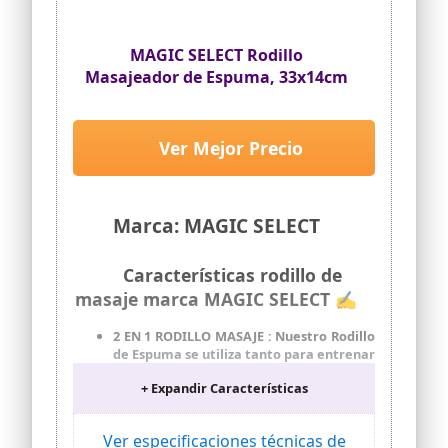
MAGIC SELECT Rodillo
Masajeador de Espuma, 33x14cm
Ver Mejor Precio
Marca: MAGIC SELECT
Características rodillo de
masaje marca MAGIC SELECT ✍
2 EN 1 RODILLO MASAJE : Nuestro Rodillo
de Espuma se utiliza tanto para entrenar
como para masajear zonas doloridas
+ Expandir Características
tras el entrenamiento. Resulta muy
adecuado para yoga, pilates,
estiramiento antes de correr y
Ver especificaciones técnicas de
recuperación después del ejercicio para