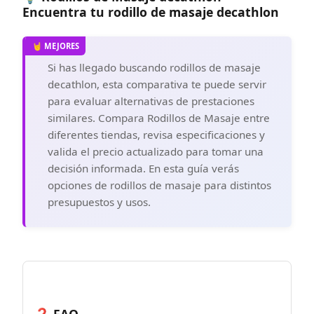
Encuentra tu rodillo de masaje decathlon
final de las sesiones de ejercicios para
relajar los músculos trabajados durante
el entrenamiento.
RECUPERACIÓN Y CALENTAMIENTO: Las
actividades de alta intensidad suelen ir
Si has llegado buscando rodillos de masaje
acompañadas de contracción y tensión
decathlon, esta comparativa te puede servir
muscular. Nuestro rodillo de espuma es
para evaluar alternativas de prestaciones
tu mejor aliado ya que puedes usarlo
tanto como entrenamiento de
similares. Compara Rodillos de Masaje entre
calentamiento para mejorar tu
diferentes tiendas, revisa especificaciones y
flexibilidad y rendir mejor; así como
valida el precio actualizado para tomar una
masajeador para aliviar eficazmente el
dolor muscular después del ejercicio.
decisión informada. En esta guía verás
opciones de rodillos de masaje para distintos
OTROS USOS: El rodillo también puede
ser usado para masaje, la mejora del
presupuestos y usos.
equilibro, el realineamiento de la
columna vertebral, contracciones
musculares, tejidos cicatriciales y nudos.
El rodillo no solo reduce el dolor de estos
padecimientos, sino que estimula la
circulación sanguínea.