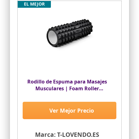
EL MEJOR
Rodillo de Espuma para Masajes
Musculares | Foam Roller
Texturizado para Espalda, Piernas
y Yoga | Liberación Miofascial y
Estiramiento |Ideal Post
Ver Mejor Precio
Entrenamiento | Alta Densidad
12x33cm
Marca: T-LOVENDO.ES