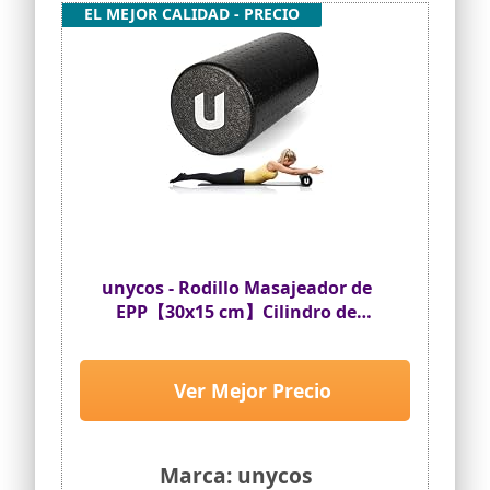
EL MEJOR CALIDAD - PRECIO
unycos - Rodillo Masajeador de
EPP【30x15 cm】Cilindro de
Espuma Dura para Terapia y
Masaje Muscular, Fitness, Foam
Roller Ligero de Alta Resistencia
Ver Mejor Precio
para Yoga, Pilates y Alivio de
Tensiones (Negro)
Marca: unycos