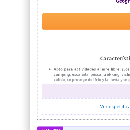
Geogr
Caracterís
Apto para actividades al aire libre: ¡L
camping, escalada, pesca, trekking, ciclis
cálida, te protege del frío y la lluvia y 
Ideal para sentirse bien: las chaquetas
interior te permitirá estar cómodo en 
protegerán los brazos de la mejor manera 
Una excelente relación calidad-precio: 
Ver especifi
aventura Geographical Noruega!
Una chaqueta multifunción: esta chaque
capucha extraíble con forro de malla, c
velcro, espalda y mangas forradas con fo