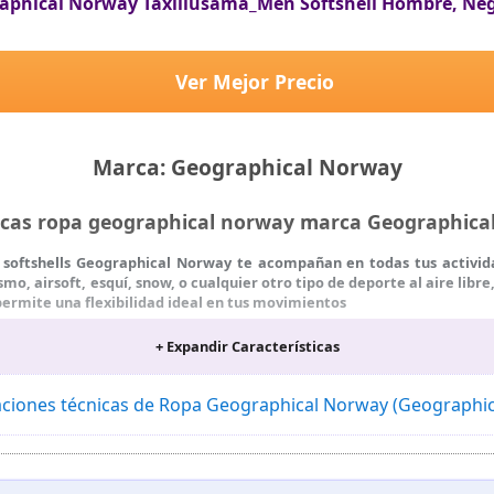
aphical Norway Taxillusama_Men Softshell Hombre, Neg
Ver Mejor Precio
Marca: Geographical Norway
ticas ropa geographical norway marca Geographic
os softshells Geographical Norway te acompañan en todas tus activida
mo, airsoft, esquí, snow, o cualquier otro tipo de deporte al aire libre
te permite una flexibilidad ideal en tus movimientos
 técnicas Geographical Norway son softshell muy cómodas, diseño y 
+ Expandir Características
cada temporada ya sea en primavera, verano, otoño o invierno. Las 
posible; para cualquier tipo de actividad al aire libre.
¡una chaqueta softshell con capucha de tan buena relación calidad-pr
caciones técnicas de Ropa Geographical Norway (Geographi
ta softshell ha sido diseñada para ofrecerte las mejores condicion
ordón elástico con cierre en el dobladillo para ajustar la anchura, 
rro polar para protegerte de impactos. La mezcla de poliéster (96%) y