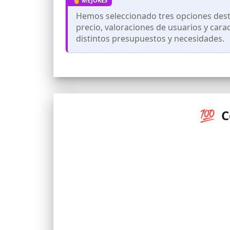
Ya sea para usted o para un ser querid
Hemos seleccionado tres opciones dest
periodos de Navidad, San Valentín, cump
precio, valoraciones de usuarios y cara
Geographical Norway
distintos presupuestos y necesidades.
💯 C