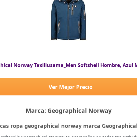
leaños, Día de la Madre, Día del Padre o cualquier otra ocasión espe
hical Norway Taxillusama_Men Softshell Hombre, Azul M
Ver Mejor Precio
Marca: Geographical Norway
ticas ropa geographical norway marca Geographic
os softshells Geographical Norway te acompañan en todas tus activida