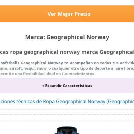
Ver Mejor Precio
Marca: Geographical Norway
ticas ropa geographical norway marca Geographic
os softshells Geographical Norway te acompañan en todas tus activida
mo, airsoft, esquí, snow, o cualquier otro tipo de deporte al aire libre
te permite una flexibilidad ideal en tus movimientos
 técnicas Geographical Norway son softshell muy cómodas, diseño y 
+ Expandir Características
cada temporada ya sea en primavera, verano, otoño o invierno. Las 
posible; para cualquier tipo de actividad al aire libre.
¡una chaqueta softshell con capucha de tan buena relación calidad-pr
caciones técnicas de Ropa Geographical Norway (Geographi
ta softshell ha sido diseñada para ofrecerte las mejores condicion
ordón elástico con cierre en el dobladillo para ajustar la anchura, 
rro polar para protegerte de impactos. La mezcla de poliéster (96%) y
o, las chaquetas tácticas para hombre Geographical Norway siempre 