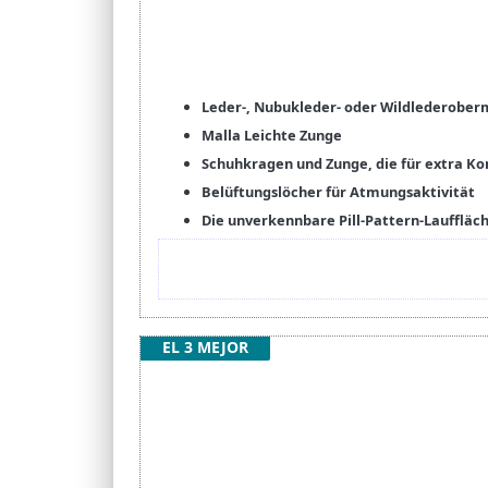
Leder-, Nubukleder- oder Wildlederoberm
Malla Leichte Zunge
Schuhkragen und Zunge, die für extra K
Belüftungslöcher für Atmungsaktivität
Die unverkennbare Pill-Pattern-Lauffläc
EL 3 MEJOR