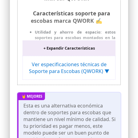
Características soporte para
escobas marca QWORK ✍
Utilidad y ahorro de espacio: estos
soportes para escobas montados en la
pared para trabajo pesado pueden
+ Expandir Características
ayudarlo a almacenar y organizar sus
herramientas de limpieza fácilmente.
Calidad premium: todos nuestros
Ver especificaciones técnicas de
organizadores de escobas para
Soporte para Escobas (QWORK) ▼
trapeador están hechos de acero
inoxidable de alta calidad, a prueba de
herrumbre, duraderos, impermeables, a
prueba de aceite, nunca se doblan,
tuercen ni deforman.
Ajuste automático: nuestro
Esta es una alternativa económica
portaescobillas para fregona y escoba
dentro de soportes para escobas que
adopta un diseño de engranaje en forma
mantiene un nivel mínimo de calidad. Si
de pétalo mejorado, y el portaescobillas
tu prioridad es pagar menos, este
montado en la pared puede ajustar
automáticamente el tamaño de
modelo puede ser un buen punto de
acuerdo con el grosor del mango y