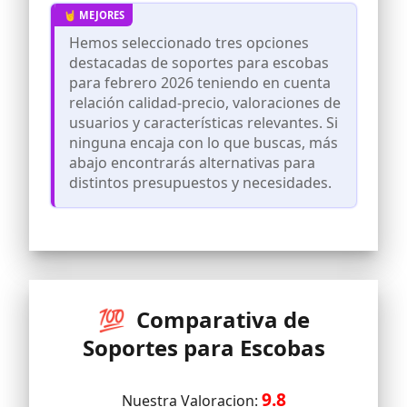
[Instalación fácil]- Dos formas de instalar
el soporte de escobas de pared en
minutos para diferentes superficies de
Hemos seleccionado tres opciones
instalación.
destacadas de soportes para escobas
[Amplias aplicaciones]- El organizador de
para febrero 2026 teniendo en cuenta
almacenamiento de escobas está
relación calidad-precio, valoraciones de
diseñado para sostener varios objetos
usuarios y características relevantes. Si
domésticos, ahorrando espacio y
decorando.
ninguna encaja con lo que buscas, más
abajo encontrarás alternativas para
[Servicio al cliente]- Nos enfocamos en la
calidad del producto y valoramos mucho
distintos presupuestos y necesidades.
la experiencia de compra de nuestros
clientes.
💯 Comparativa de
Soportes para Escobas
9.8
Nuestra Valoracion: