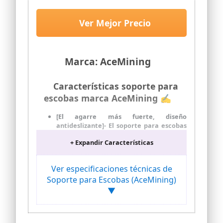
Recomendado para azulejos, cristal,
metal, mármol y armarios lisos. No apto
para paredes pintadas, gotelé, papel
Ver Mejor Precio
pintado, superficies rugosas, porosas o
irregulares.
Marca: AceMining
Características soporte para
escobas marca AceMining ✍
[El agarre más fuerte, diseño
antideslizante]- El soporte para escobas
de pared está hecho de acero inoxidable
+ Expandir Características
304 resistente a la corrosión, más
duradero que los materiales plásticos
[Ahorro de espacio organizando]- Los
Ver especificaciones técnicas de
soportes para escobas con estantes y
Soporte para Escobas (AceMining)
ganchos organizan tus escobas,
▼
trapeadores, rastrillos, herramientas de
jardín, almacenamiento de lavandería y
más