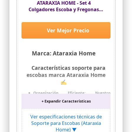
ATARAXIA HOME - Set 4
Colgadores Escoba y Fregonas
Adhesivo, Organizador y Soporte
escobas Pared adhesivo, Cuelga y
Sujeta Escobas, Escobero pared -
Ver Mejor Precio
Porta Fregona para Colgar Escoba
y Fregonas (Negro)
Marca: Ataraxia Home
Características soporte para
escobas marca Ataraxia Home
✍
Organización Eficiente: Nuestro
colgador de escobas y fregonas es el
+ Expandir Características
soporte perfecto para escobas de pared
que te permite colgar escobas y
fregonas de manera ordenada y
Ver especificaciones técnicas de
accesible, liberando espacio en tu hogar.
Soporte para Escobas (Ataraxia
Adhesión Fuerte y Segura: Este soporte
Home) ▼