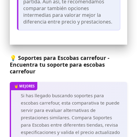
partida. Aun así, te recomendamos
sujetarlo firmemente, lo que ayuda a
comparar también opciones
evitar que los objetos corrimiento.
intermedias para valorar mejor la
Cojinete de carga: nuestros ganchos de
diferencia entre precio y prestaciones.
escoba de pared son perfectos para
diámetros de mango de herramientas
que van desde 2 cm a 3 cm, pueden
soportar hasta 10 kg y son más
duraderos que los materiales de
PVC/plástico.
💡 Soportes para Escobas carrefour -
Fácil de instalar: puede instalar nuestro
Encuentra tu soporte para escobas
gancho para trapeador de montaje en
pared con soporte para escoba de
carrefour
trapeador en segundos, el paquete viene
con tornillos para todas las necesidades
de instalación.
Si has llegado buscando soportes para
escobas carrefour, esta comparativa te puede
servir para evaluar alternativas de
prestaciones similares. Compara Soportes
para Escobas entre diferentes tiendas, revisa
especificaciones y valida el precio actualizado