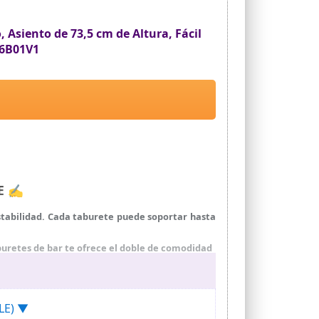
 Asiento de 73,5 cm de Altura, Fácil
26B01V1
LE ✍
estabilidad. Cada taburete puede soportar hasta
buretes de bar te ofrece el doble de comodidad
un soporte de acero engrosado, el respaldo es
ctos para tu zona de bar, cocina, comedor y mucho
GLE) ▼