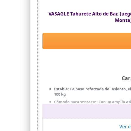
VASAGLE Taburete Alto de Bar, Juego
Montaj
Car
Estable: La base reforzada del asiento, 
100 kg
Cómodo para sentarse: Con un amplio asi
Cómodo para apoyarse: El respaldo curv
estable y no se tambalea
Estilo industrial: Con el color rústico, e
Ver e
más