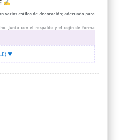
LE ✍
con varios estilos de decoración; adecuado para
ho. Junto con el respaldo y el cojín de forma
rmiten una carga de 120 kg por taburete de bar:
GLE) ▼
rio 360°, lo que te permite encontrar tu posición
den limpiar fácilmente con un paño húmedo para