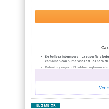
Car
De belleza intemporal: La superficie bei
combinan con numerosos estilos para tu 
Robusto y seguro: El tablero aglomerado 
kg; las almohadillas para los pies hacen 
Ahorro de espacio: Con un diseño compa
mayoría de las mesas de bar para ahorrar
Ver e
Fácil de montar: Gracias a las instruccio
Qué hay en la caja: 2 elegantes y robu
mantener una postura saludable y relaj
EL 2 MEJOR