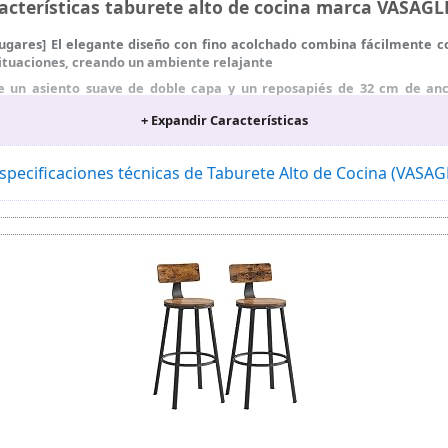
acterísticas taburete alto de cocina marca VASAG
s lugares] El elegante diseño con fino acolchado combina fácilmente 
s situaciones, creando un ambiente relajante
ne un asiento suave de doble capa y un reposapiés de 32 cm de anc
poyo para el cuerpo y alivian eficazmente la fatiga
+ Expandir Características
lta calidad, el armazón de acero cromado y la amplia base (Ø 45 cm) pe
60°
specificaciones técnicas de Taburete Alto de Cocina (VASA
taburete de bar es regulable en altura de 62 a 84 cm, también es girato
y la barra de soporte, el reposapiés y la base en negro mate se pue