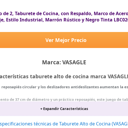
 de 2, Taburete de Cocina, con Respaldo, Marco de Acero,
e, Estilo Industrial, Marrón Rústico y Negro Tinta LBC0
Ver Mejor Precio
Marca: VASAGLE
acterísticas taburete alto de cocina marca VASAG
el reposapiés circular y los deslizadores antideslizantes aumentan la 
ento de 37 cm de diámetro y un práctico reposapiés, este juego de ta
ado está diseñado ergonómicamente para adaptarse a tu espalda. Con 
+ Expandir Características
l marco metálico y los icónicos clavos, estos taburetes altos son perfe
specificaciones técnicas de Taburete Alto de Cocina (VASA