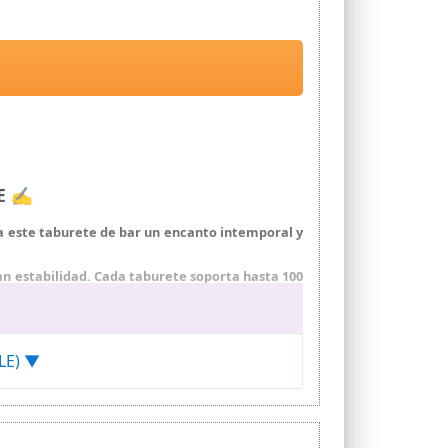
LE ✍
 a este taburete de bar un encanto intemporal y
an estabilidad. Cada taburete soporta hasta 100
aburetes pueden deslizarse fácilmente bajo la
GLE) ▼
stos taburetes de cocina es pan comido
able y completo para tus pies para que puedas