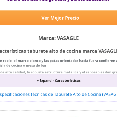
Ver Mejor Precio
Marca: VASAGLE
acterísticas taburete alto de cocina marca VASAG
ge roble, el marco blanco y las patas orientadas hacia fuera confieren
isla de cocina o mesa de bar
de alta calidad, la robusta estructura metálica y el reposapiés dan gr
que el taburete sea antideslizante y seguro para sentar
+ Expandir Características
cto de diámetro de 32 cm y una altura de 65 cm cada uno, los dos t
 espacio cuando no se utilizan
specificaciones técnicas de Taburete Alto de Cocina (VASA
nes fáciles de seguir y a las piezas individuales etiquetadas, montar e
stos taburetes de bar con reposapiés que proporcionan un apoyo est
ada