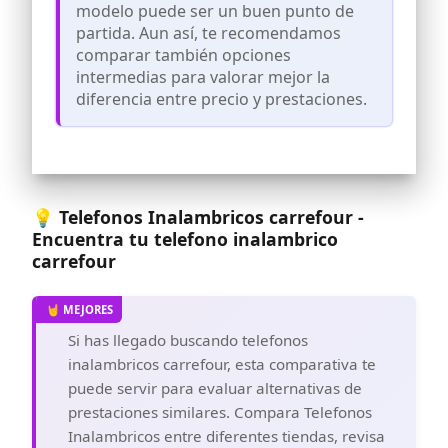
modelo puede ser un buen punto de
horas de conversación, 170 horas en
partida. Aun así, te recomendamos
espera y un tiempo de carga de 7 horas
comparar también opciones
FÁCIL DE USAR: Navegue con facilidad
intermedias para valorar mejor la
gracias a los botones grandes y la tecla
de navegación de fácil operación; Amy
diferencia entre precio y prestaciones.
Key Enser le permite atender llamadas
con solo presionar cualquier botón
RELOJ DE ALARMA: Manténgase al día
con la pantalla de hora incorporada y el
despertador, completo con una función
de repetición para esos minutos
💡 Telefonos Inalambricos carrefour -
adicionales de descanso
Encuentra tu telefono inalambrico
carrefour
Si has llegado buscando telefonos
inalambricos carrefour, esta comparativa te
puede servir para evaluar alternativas de
prestaciones similares. Compara Telefonos
Inalambricos entre diferentes tiendas, revisa