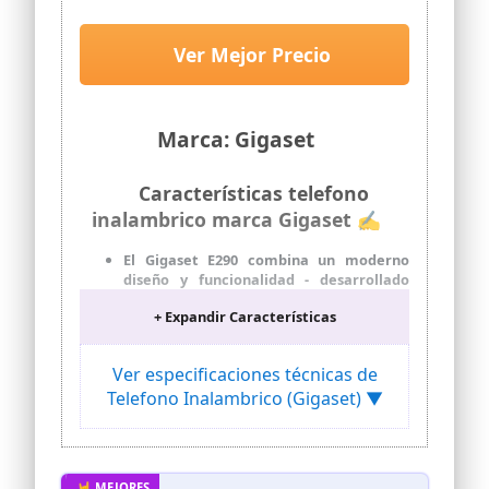
Negro
telecomunicaciones, es uno de los
líderes mundiales en telefonía.
Ver Mejor Precio
Marca: Gigaset
Características telefono
inalambrico marca Gigaset ✍
El Gigaset E290 combina un moderno
diseño y funcionalidad - desarrollado
para personas con necesidades
+ Expandir Características
especiales en términos de audición,
vista y tacto. Sólo compatible en ES.
Para mayor información, visite el sitio
Ver especificaciones técnicas de
web de Gigaset.
Telefono Inalambrico (Gigaset) ▼
CARACTERÍSTICAS - Botones grandes,
pantalla de texto extragrande,
compatible con audífonos
INSTALACIÓN SIMPLE - Simplemente