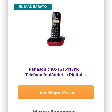
EL MÁS BARATO
Panasonic KX-TG1611SPR
Teléfono Inalámbrico Digital
DECT, Unidad Base y 1 Auricular,
Identificador De Llamadas,
Batería Larga Duración, Pantalla
Ver Mejor Precio
LCD, Agenda, Rellamada,
Despertador, Rojo
Marca: Panasonic