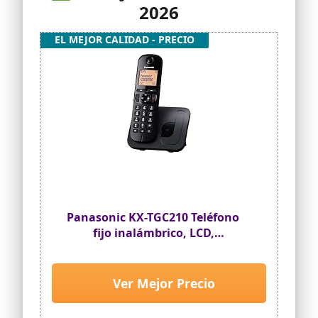
2026
EL MEJOR CALIDAD - PRECIO
Panasonic KX-TGC210 Teléfono
fijo inalámbrico, LCD,
Identificador de llamadas,
Agenda de 50 números, Tecla de
navegación, Modo ECO,
Ver Mejor Precio
Reducción de ruido, Negro