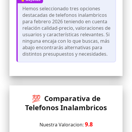
conecta la estación base a la toma de
teléfono de la pared y comienza a hacer
Hemos seleccionado tres opciones
llamadas
destacadas de telefonos inalambricos
CALIDAD MADE IN GERMANY - Diseñado y
para febrero 2026 teniendo en cuenta
fabricado en Alemania - La tecnología
relación calidad-precio, valoraciones de
ecológica ECO DECT garantiza un menor
usuarios y características relevantes. Si
consumo energético
ninguna encaja con lo que buscas, más
LA CAJA INCLUYE: 1x base Gigaset E290,
abajo encontrarás alternativas para
1x teléfono inalámbrico Gigaset E290H,
distintos presupuestos y necesidades.
1x unidad de fuente de alimentación, 1x
cable de conexión telefónica, 2x pilas
recargables AAA (NiMH), 1x cobertura
para las pilas, 1x manual del usuario
¿Tienes alguna duda sobre este
producto? Póngase en contacto con el
Gigaset Servicio de atención al cliente al
+34 910 920 931 (a la tarifa fija de su
💯 Comparativa de
proveedor)
Telefonos Inalambricos
9.8
Nuestra Valoracion: