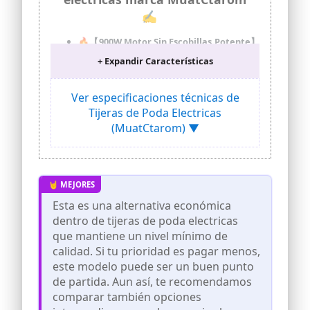
✍
🔥【900W Motor Sin Escobillas Potente】
Nuestras tijeras de podar electricas
+ Expandir Características
cuentan con un robusto motor sin
escobillas de 900W que corta ramas
grandes con facilidad, haciendo la poda
Ver especificaciones técnicas de
tan sencilla como cortar mantequilla.
Tijeras de Poda Electricas
Con una capacidad de corte de 40-50 mm
(MuatCtarom) ▼
(la más grande del mercado), son ideales
para diversas tareas de jardinería y un
regalo perfecto para personas mayores
o quienes buscan eficiencia sin esfuerzo.
⚠️Nota: Para ramas o maderas
gruesas/húmedas que superen los 40
Esta es una alternativa económica
mm de diámetro, se requieren cortes
repetidos con una tijera de podar
dentro de tijeras de poda electricas
eléctrica, ya que un único intento no
que mantiene un nivel mínimo de
puede cortarlas completamente.
calidad. Si tu prioridad es pagar menos,
🔥【Tijeras Podar Profesionales con
este modelo puede ser un buen punto
Pantalla LCD Inteligente】La pantalla
de partida. Aun así, te recomendamos
LCD integrada muestra el estado de la
comparar también opciones
batería y el número de cortes. Esta