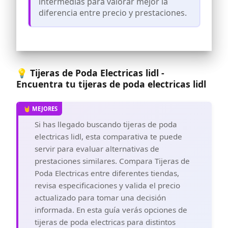
intermedias para valorar mejor la
función práctica permite un
seguimiento y gestión sencillos,
diferencia entre precio y prestaciones.
ayudándote a planificar tareas de poda
con mayor eficacia. Seguridad y
ergonomía: Recubrimiento
antideslizante TPE, bloqueo de seguridad
y empuñadura antideslizante; soporte
descomprimible para el pulgar (reduce
💡 Tijeras de Poda Electricas lidl -
un 47% la presión); mango auxiliar
Encuentra tu tijeras de poda electricas lidl
rotativo (apto para zurdos/diestros).
🔥【Sistema Corte de Precisión y 2
Modos Ajustables】 ¡Una podadora
inalámbrica innovadora y mejorada!
Si has llegado buscando tijeras de poda
Fabricada con cuchillas de material SK7
avanzado, ofrece precisión
electricas lidl, esta comparativa te puede
incomparable. Tamaños de corte
servir para evaluar alternativas de
ajustables en dos configuraciones: 25
prestaciones similares. Compara Tijeras de
mm y hasta 50 mm. Mejora tu
experiencia con mayor control y
Poda Electricas entre diferentes tiendas,
flexibilidad en trabajos de jardín.
revisa especificaciones y valida el precio
🔥【2000 mAh Batería Dual de Alta
actualizado para tomar una decisión
Eficiencia】 ¡Potencia y duración
informada. En esta guía verás opciones de
excepcionales! Incluye dos baterías
tijeras de poda electricas para distintos
eficientes de 2000 mAh, que se cargan en