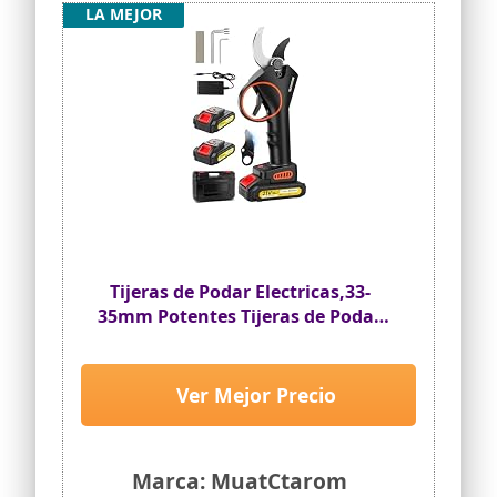
LA MEJOR
Tijeras de Podar Electricas,33-
35mm Potentes Tijeras de Podar
con 2 x 2000mAh Baterías, 800W
Larga Duración,
Silenciosa,Podadoras
Ver Mejor Precio
Profesionales sin Escobillas para
Jardinería,árboles
Frutales,Viñedos
Marca: MuatCtarom