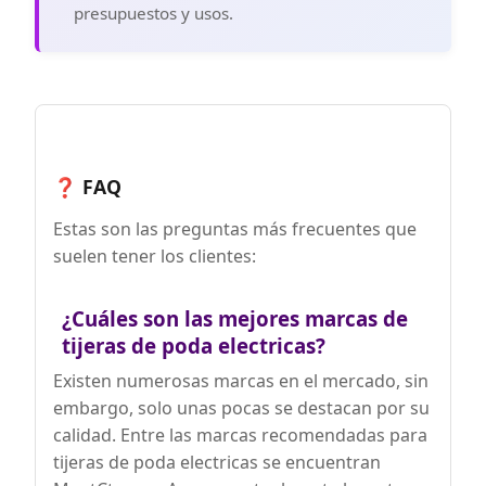
2-3 horas y ofrecen 4 horas de uso
presupuestos y usos.
continuo. ¡Olvídate de cargas
frecuentes! La pantalla LCD siempre
muestra el nivel de batería para mayor
comodidad.
🔥【Aplicaciones Versátiles】 Ofrece dos
velocidades ajustables. El modo rápido
(abertura de 25 mm) es perfecto para
ramas pequeñas, mientras que la
❓ FAQ
abertura de 50 mm sirve para ramas
grandes (pueden requerirse múltiples
Estas son las preguntas más frecuentes que
cortes para tamaños mayores).
Herramienta esencial para jardines,
suelen tener los clientes:
parques, granjas, huertos e
invernaderos.
¿Cuáles son las mejores marcas de
🔥【Gatillo Inteligente Mejorado y
Bloqueo de Seguridad】 Al encender el
tijeras de poda electricas?
dispositivo, pulsa dos veces el gatillo
para activar la podadora y comenzar a
Existen numerosas marcas en el mercado, sin
trabajar al instante! La función de
embargo, solo unas pocas se destacan por su
seguridad detiene la operación tras 1
calidad. Entre las marcas recomendadas para
minuto de inactividad para evitar
accidentes y ahorrar batería. Fácil de
tijeras de poda electricas se encuentran
usar, inteligente y eficaz.