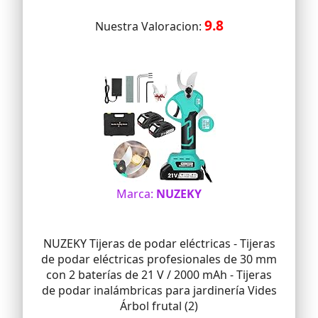
【Accesorios incluidos】El kit contiene: 2
baterías de litio de 2000 mAh, 2 hojas de
9.8
Nuestra Valoracion:
repuesto, 4 llaves, 1 cargador, 1 manual,
1 piedra de afilar y estuche de
almacenamiento. Autonomía de 6-8
horas y carga rápida garantizadas.
【Versatilidad profesional】Estas tijeras
de podar electrica bateria son ideales
para jardines, parques, viñedos, huertos
y más. Podan con precisión arbustos,
rosales, ramas leñosas, frutales
(cerezos, manzanos) y plantas en
maceta. También funcionan como tijera
electrica multifuncional para trabajos
Marca:
NUZEKY
de poda, jardinería y agricultura.
NUZEKY Tijeras de podar eléctricas - Tijeras
de podar eléctricas profesionales de 30 mm
con 2 baterías de 21 V / 2000 mAh - Tijeras
de podar inalámbricas para jardinería Vides
Árbol frutal (2)