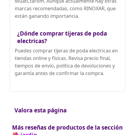
MuatCtarom. Aunque actualmente hay otras
🔥【Regalo Maravilloso y Herramientas
marcas recomendadas, como RINOXAR, que
Imprescindibles】El kit MuatCtarom
están ganando importancia.
incluye: 2 destornilladores pequeños, 1
piedra de afilar, 1 podadora, 2 baterías, 1
adaptador, 1 manual de usuario y 1 caja
¿Dónde comprar tijeras de poda
de almacenamiento portátil. Ideal para
uso personal o como regalo. Si tienes
electricas?
dudas o problemas, contáctanos.
¡Brindamos soporte profesional para
Puedes comprar tijeras de poda electricas en
resolver cualquier inquietud!
tiendas online y físicas. Revisa precio final,
tiempos de envío, política de devoluciones y
garantía antes de confirmar la compra.
Valora esta página
Más reseñas de productos de la sección
🌺 jardin