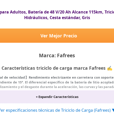
n robusta y duradera con canasta delantera opcional y canasta tr
 peso máximo del ciclista solo 150 kg, peso máximo de la cesta delante
total de 180 kg. El tubo de remolque reforzado le permite transportar 
o para Adultos, Batería de 48 V/20 Ah Alcance 115km, Tri
 delanteras y traseras integradas mejoran la visibilidad y la seguri
Hidráulicos, Cesta estándar, Gris
r seguridad.
reinstalado al 85%. Necesita instalar el manillar, desplegar el cuadro e i
ntalla para conectar la alimentación. Asegúrese de que el botón de e
Ver Mejor Precio
 Finalmente, anote el código de serie de la bicicleta eléctrica. Es el nú
Marca: Fafrees
Características triciclo de carga marca Fafrees ✍
l de velocidad】Rendimiento electrizante en carretera con soporte 
ente de 15°. El diferencial específico de la batería de litio acopla
izamiento y el desgaste durante la aceleración, las curvas y las parad
batería de iones de litio de 48 V y 20Ah con un tiempo de carga rápida
+ Expandir Características
80 km en modo eléctrico puro en un carga única. El diseño extraíb
 de alta definición ofrece una variedad de funciones con fácil cont
Ver especificaciones técnicas de Triciclo de Carga (Fafrees) 