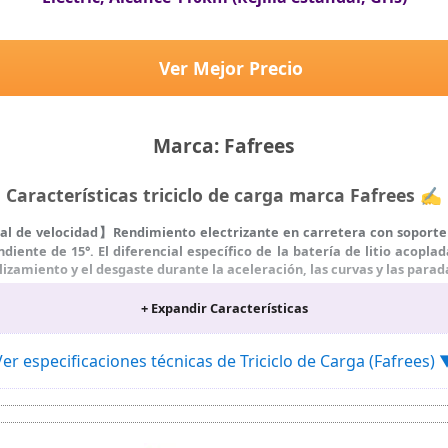
Ver Mejor Precio
Marca: Fafrees
Características triciclo de carga marca Fafrees ✍
l de velocidad】Rendimiento electrizante en carretera con soporte 
ente de 15°. El diferencial específico de la batería de litio acopla
izamiento y el desgaste durante la aceleración, las curvas y las parad
 batería de iones de litio de 48 V y 18.2Ah con un tiempo de carga ráp
+ Expandir Características
 y 75 km en modo eléctrico puro en un carga única. El diseño extraí
 de alta definición ofrece una variedad de funciones con fácil cont
Ver especificaciones técnicas de Triciclo de Carga (Fafrees) 
como velocidad, batería, kilometraje y marcha. Tiene un modo de as
do lo necesite.
cos】Los frenos hidráulicos delanteros y traseros, con dos pastill
 garantizando una conducción segura y confiada. Las dos palancas 