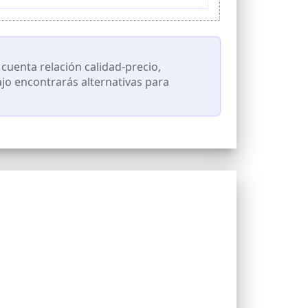
istencia para caminar y una función de control
as de 180 mm y 2,3 mm de grosor, redefinen la
del freno de mano son su fiel compañero para
cuenta relación calidad-precio,
r golpes, vibraciones, sacudidas y reducir la
ajo encontrarás alternativas para
os blandos o inestables, los neumáticos Fat 3
lares como grava suelta, barro, nieve y arena.
ace que subir y bajar del sillín sea fácil para
libre, nuestro triciclo ofrece almacenamiento
asera expandida para manejar cargas pesadas.
ra 20 kg, peso máximo de la cesta trasera 45 kg.
su equipo con confianza.
dad por la noche. Se han agregado reflectores a
nstalar el faro, la rueda delantera y el sillín. A
ncendido de la batería esté en la posición "0"
mero de identificación del triciclo eléctrico.