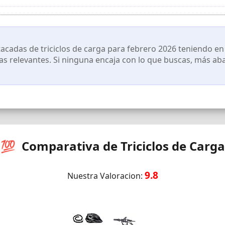
como velocidad, batería, kilometraje y marcha. Tiene un modo de as
do lo necesite.
cos】Los frenos hidráulicos delanteros y traseros, con dos pastill
 garantizando una conducción segura y confiada. Las dos palancas 
rmemente en su lugar.
cadas de triciclos de carga para febrero 2026 teniendo en 
rasero y la suspensión delantera funcionan en armonía para mitiga
cas relevantes. Si ninguna encaja con lo que buscas, más ab
ra una baja presión sobre el suelo para permitir montar en terren
erreno y proporcionar un mejor agarre en superficies rugosas e irregu
móntalo, llévalo a cualquier lugar: nuestro icónico marco bajo paso h
sea paseando por la ciudad, haciendo recados o explorando el aire 
n robusta y duradera con canasta delantera opcional y canasta tr
 peso máximo del ciclista solo 150 kg, peso máximo de la cesta delante
💯 Comparativa de Triciclos de Carga
total de 180 kg. El tubo de remolque reforzado le permite transportar 
 delanteras y traseras integradas mejoran la visibilidad y la seguri
r seguridad.
9.8
Nuestra Valoracion:
reinstalado al 85%. Necesita instalar el manillar, desplegar el cuadro e i
ntalla para conectar la alimentación. Asegúrese de que el botón de e
 Finalmente, anote el código de serie de la bicicleta eléctrica. Es el nú