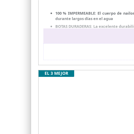
100 % IMPERMEABLE: El cuerpo de nailon
durante largos días en el agua
BOTAS DURADERAS: La excelente durabilida
DISEÑO AMIGABLE: Estos botas de pesca p
cordón y el bolsillo con cremallera en el
APLICACIÓN: Este botas vadeadores de pe
situación complicada. Los tamaños varían
SOPORTE: Enjuágalo con agua dulce sin ce
ocurre algún problema de calidad, infó
EL 3 MEJOR