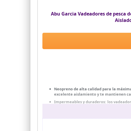
Abu Garcia Vadeadores de pesca de
Aislado
Neopreno de alta calidad para la máxima
excelente aislamiento y te mantienen calie
Impermeables y duraderos: los vadeadore
selladas y rodilleras reforzadas que gara
Botas integradas con suelas de fieltro 
mejor tracción sobre rocas mojadas y resb
Tirantes ajustables y ajuste cómodo - Di