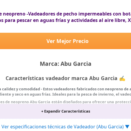
 neopreno -Vadeadores de pecho impermeables con botas
s para pescar en aguas frías y actividades al aire libre, 
Ver Mejor Precio
Marca: Abu Garcia
Características vadeador marca Abu Garcia ✍
 calidez y comodidad - Estos vadeadores fabricados con neopreno de 
nte y seco en aguas frías. Ideales para la pesca de invierno, el vadeo 
s de neopreno Abu Garcia están diseñados para ofrecer una protecció
ntizan una larga vida útil y resistencia en condiciones adversas.
+ Expandir Características
para un agarre excelente - Las botas de agua integradas están equipa
aladizas, por lo que son perfectas para pescar en ríos, vadear lagos y
Ver especificaciones técnicas de Vadeador (Abu Garcia) ▼
señados para llevarlos todo el día, estos vadeadores incorporan tirant