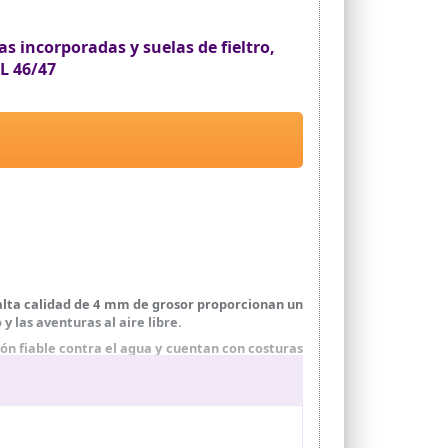
 incorporadas y suelas de fieltro,
XL 46/47
alta calidad de 4 mm de grosor proporcionan un
y las aventuras al aire libre.
n fiable contra el agua y cuentan con costuras
das con suelas de fieltro que proporcionan una
 cruzar arroyos.
es ajustables con hebillas de liberación rápida