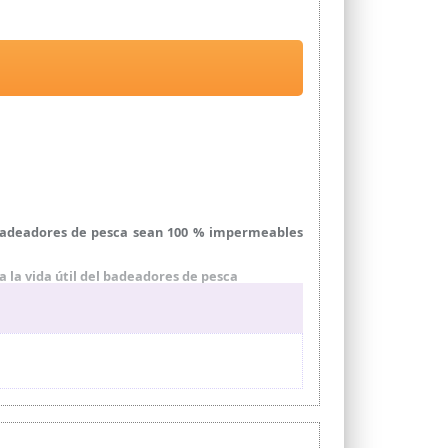
 vadeadores de pesca sean 100 % impermeables
 la vida útil del badeadores de pesca
bles en forma de H con hebillas y cinturón, el
pesca, caza, trabajo agrícola o cualquier otra
en lugar de exponerlo a la fuerte luz solar. Si