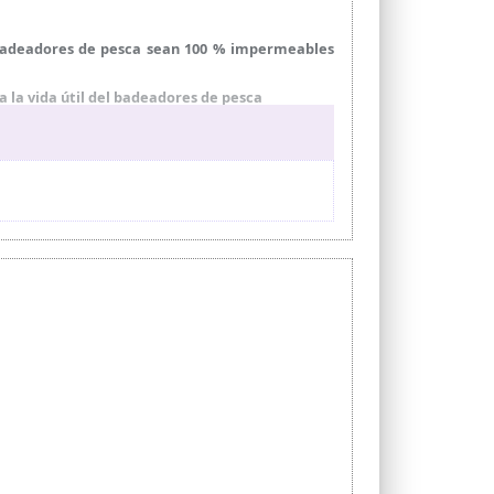
 vadeadores de pesca sean 100 % impermeables
 la vida útil del badeadores de pesca
bles en forma de H con hebillas y cinturón, el
pesca, caza, trabajo agrícola o cualquier otra
en lugar de exponerlo a la fuerte luz solar. Si