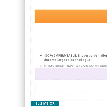
100 % IMPERMEABLE: El cuerpo de nailon
durante largos días en el agua
BOTAS DURADERAS: La excelente durabilida
DISEÑO AMIGABLE: Estos botas de pesca p
cordón y el bolsillo con cremallera en el
APLICACIÓN: Este botas vadeadores de pe
situación complicada. Los tamaños varían
SOPORTE: Enjuágalo con agua dulce sin ce
ocurre algún problema de calidad, infó
EL 2 MEJOR