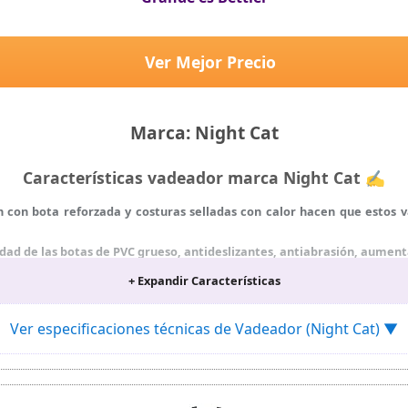
Ver Mejor Precio
Marca: Night Cat
Características vadeador marca Night Cat ✍
 con bota reforzada y costuras selladas con calor hacen que estos
d de las botas de PVC grueso, antideslizantes, antiabrasión, aumenta
ara hombres son fáciles de usar con el diseño de los tirantes ajusta
+ Expandir Características
 pecho
sca está diseñado para mantenerte seco y cálido en tus aventuras de 
Ver especificaciones técnicas de Vadeador (Night Cat) ▼
 de 40 a 47
pillarlo después de usarlo y cuélgalo a la sombra para que se seque 
rmanos y resolveremos el problema