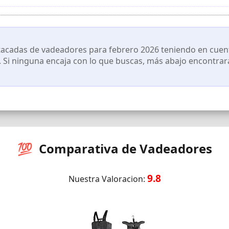
eguro para pescadores de todas las tallas.
es: perfecto para pescadores de agua dulce y salada, así como par
a en entornos húmedos o embarrados.
cadas de vadeadores para febrero 2026 teniendo en cuenta
s. Si ninguna encaja con lo que buscas, más abajo encontrará
💯 Comparativa de Vadeadores
9.8
Nuestra Valoracion: