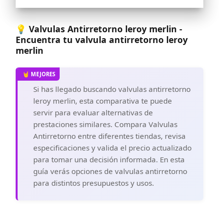
para carburadores y sistemas de
combustible de baja presión. Se usa
ampliamente en automóviles,
💡 Valvulas Antirretorno leroy merlin -
embarcaciones, caravanas,
Encuentra tu valvula antirretorno leroy
helicópteros, barcos, motocicletas, etc.
merlin
Si has llegado buscando valvulas antirretorno
leroy merlin, esta comparativa te puede
servir para evaluar alternativas de
prestaciones similares. Compara Valvulas
Antirretorno entre diferentes tiendas, revisa
especificaciones y valida el precio actualizado
para tomar una decisión informada. En esta
guía verás opciones de valvulas antirretorno
para distintos presupuestos y usos.