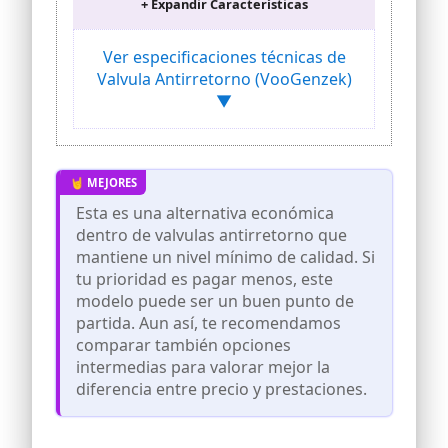
+ Expandir Características
elegir diferentes tamaños según sus
diferentes necesidades.
Ver especificaciones técnicas de
Función: la válvula unidireccional está
marcada con una flecha. Muestra la
Valvula Antirretorno (VooGenzek)
dirección del flujo de fluido. La válvula
▼
puede evitar que el combustible regrese
al tanque de combustible y lo mantiene
en la línea.
Material de calidad: la válvula de
retención sin retorno está hecha de
material de aleación de aluminio de
Esta es una alternativa económica
primera calidad, resistente y tiene un
dentro de valvulas antirretorno que
mejor rendimiento.
mantiene un nivel mínimo de calidad. Si
Abrazaderas de resorte de manguera de
tu prioridad es pagar menos, este
combustible: la interfaz de válvula de
modelo puede ser un buen punto de
retención de aleación de aluminio
partida. Aun así, te recomendamos
adopta un patrón de pagoda en ambos
extremos, y hay 4 clips de resorte en el
comparar también opciones
paquete, que pueden fijar firmemente
intermedias para valorar mejor la
la manguera de combustible, fácil de
diferencia entre precio y prestaciones.
desmontar y evitar fugas.
Ampliamente utilizado: la válvula de
aluminio unidireccional se puede usar