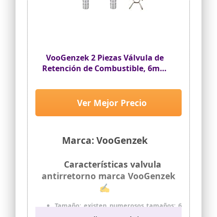
VooGenzek 2 Piezas Válvula de
Retención de Combustible, 6mm
Válvula de Retención de
Combustible de Aluminio
Aleación, con 6 Clip de Resorte,
Ver Mejor Precio
para Carburador de Camión y
Automóvil
Marca: VooGenzek
Características valvula
antirretorno marca VooGenzek
✍
Tamaño: existen numerosos tamaños: 6
mm / 8 mm / 10 mm / 12 mm. Puede